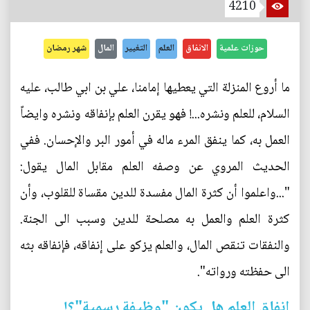
4210
حوزات علمية
الانفاق
العلم
التغيير
المال
شهر رمضان
ما أروع المنزلة التي يعطيها إمامنا، علي بن ابي طالب، عليه
السلام، للعلم ونشره...! فهو يقرن العلم بإنفاقه ونشره وايضاً
العمل به، كما ينفق المرء ماله في أمور البر والإحسان. ففي
الحديث المروي عن وصفه العلم مقابل المال يقول:
"...واعلموا أن كثرة المال مفسدة للدين مقساة للقلوب، وأن
كثرة العلم والعمل به مصلحة للدين وسبب الى الجنة.
والنفقات تنقص المال، والعلم يزكو على إنفاقه، فإنفاقه بثه
الى حفظته ورواته".
إنفاق العلم هل يكون "وظيفة رسمية"؟!