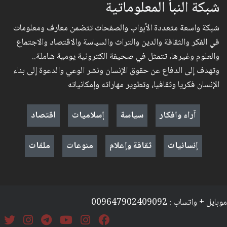
شبكة النبأ المعلوماتية
شبكة واسعة متعددة الأبواب والصفحات تتضمن معارف ومعلومات
في الفكر والثقافة والدين والتراث والسياسة والاقتصاد والاجتماع
والعلوم وغيرها، تتمثل في صحيفة الكترونية يومية شاملة..
وتهدف إلى الدفاع عن حقوق الإنسان ونشر الوعي والدعوة إلى بناء
الإنسان فكريا وثقافيا، وتطوير مهاراته وإمكانياته
آراء وافكار
سياسة
إسلاميات
اقتصاد
إنسانيات
ثقافة وإعلام
منوعات
ملفات
موبايل + واتساب : 009647902409092