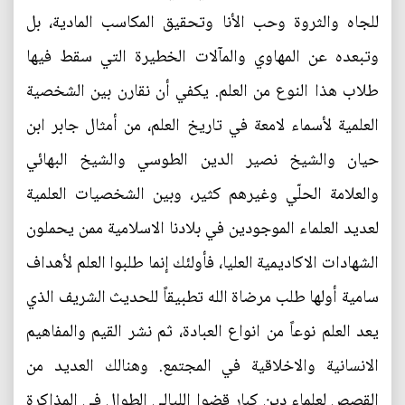
للجاه والثروة وحب الأنا وتحقيق المكاسب المادية، بل
وتبعده عن المهاوي والمآلات الخطيرة التي سقط فيها
طلاب هذا النوع من العلم. يكفي أن نقارن بين الشخصية
العلمية لأسماء لامعة في تاريخ العلم، من أمثال جابر ابن
حيان والشيخ نصير الدين الطوسي والشيخ البهائي
والعلامة الحلّي وغيرهم كثير، وبين الشخصيات العلمية
لعديد العلماء الموجودين في بلادنا الاسلامية ممن يحملون
الشهادات الاكاديمية العليا، فأولئك إنما طلبوا العلم لأهداف
سامية أولها طلب مرضاة الله تطبيقاً للحديث الشريف الذي
يعد العلم نوعاً من انواع العبادة، ثم نشر القيم والمفاهيم
الانسانية والاخلاقية في المجتمع. وهنالك العديد من
القصص لعلماء دين كبار قضوا الليالي الطوال في المذاكرة