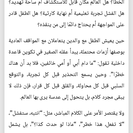
الخطأ؟ هل العالم مكان قابل للاستكشاف أم ساحة تهديد؟
هل الفشل تجربة تعليمية أم نهاية كارثية؟ هل الطفل قادر
على المواجهة أم يحتاج دائمًا إلى من ينقذه؟
حين يعيش الطفل مع والدين يتعاملان مع المواقف العادية
بوصفها أزمات محتملة، يبدأ عقله الصغير في تكوين قاعدة
داخلية تقول: “ما دام أبي أو أمي خائفين، فلا بد أن هناك
خطرًا”. وحين يسمع التحذير قبل كل تجربة، والتوقع
السلبي قبل كل محاولة، والقلق قبل كل قرار، فإن ذلك لا
يبقى مجرد كلام، بل يتحول إلى عدسة يرى بها العالم.
ولا يقتصر الأمر على الكلام المباشر، مثل: “انتبه، ستفشل”،
“لا تفعل، هذا خطر”، “ماذا لو حدث كذا؟”، بل يشمل