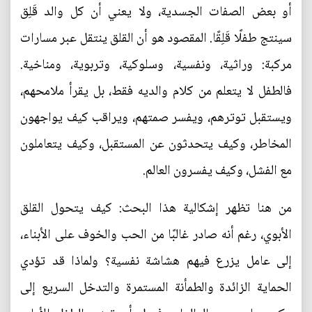
أو بعض الصفات الجسدية، ولا يعني أن كل والد قَلِق
سينتج طفلًا قَلِقًا. المقصود هو أن القلق ينتقل عبر مسارات
مركبة: وراثية، ونفسية، وسلوكية، وتربوية، ومناخية.
فالطفل لا يتعلم من كلام والديه فقط، بل يقرأ ملامحهم،
ويستقبل توترهم، ويفسر صمتهم، ويراقب كيف يواجهون
المخاطر، وكيف يتحدثون عن المستقبل، وكيف يتعاملون
مع الفشل، وكيف يفسرون العالم.
من هنا تظهر إشكالية هذا البحث: كيف يتحول القلق
الأبوي، رغم أنه صادر غالبًا من الحب والخوف على الأبناء،
إلى عامل يزرع فيهم هشاشة نفسية؟ ولماذا قد تؤدي
الحماية الزائدة والطمأنة المستمرة والتدخل السريع إلى