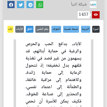
شبكة النبأ
1437
اسرة
التربية
صحة نفسية
الخوف
علم النفس
القلق
الأبناء
اباء
الآباء، بدافع الحب والحرص
والرغبة في حماية أبنائهم، قد
يسهمون من غير قصد في تغذية
قلقهم بدل تخفيفه؛ إذ تتحول
الرعاية إلى حماية زائدة،
والاهتمام إلى مراقبة خانقة،
والطمأنة إلى اعتماد نفسي،
والتحذير إلى صناعة للخوف.
فكيف يمكن للأسرة أن تحمي