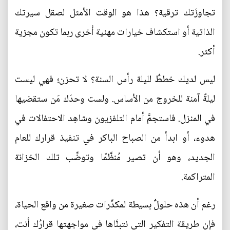
تجاوزَتك ترقية؟ هذا هو الوقت الأمثل لصقل سيرتك
الذاتية أو استكشاف خيارات مهنية أخرى ربما تكون مجزية
أكثر.
ليس لديك خططٌ لليلة رأس السنة؟ لا تحزن؛ فهي ليست
ليلةً آمنة للخروج من الأساس. ولست وحدَك مَن ستقضيها
في المنزل. فاستجمَّ أمام التلفزيون وشاهِد الاحتفالات في
هدوء، أو ابدأ من الصباح الباكر في تنفيذ قرارك للعام
الجديد، وهو أن تصير مُنظَّمًا وتوضِّب تلك الخزانة
المتراكمة.
رغم أن هذه حلولٌ بسيطة لمكدِّرات صغيرة من واقع الحياة،
فإن طريقة التفكير التي نتبنَّاها في مواجهتها قرارُك أنت،