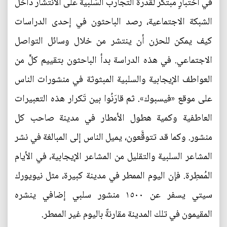
في اختبارٍ مُبتكَر لقُدرة التجارب السَّلبية على الانتشار داخل
الشبكة الاجتماعية، رصد الباحثون في إحدى الدراسات
كيف يمكن للحزن أن ينتشر من خلال وسائل التواصل
الاجتماعي. في هذه الدراسة بدأ الباحثون بتقييم كلٍّ من
العواطف الإيجابية والسلبية المبثوثة في منشورات الناس
على موقع «فيسبوك». ثم قارَنُوا بين تَكرار هذه التعبيرات
العاطفية وكمية هطول الأمطار في مدينة صاحب كل
منشور. وكما قد تتوقَّعون، يميل الناس إلى المبالغة في نشر
المشاعر السلبية والتقليل من المشاعر الإيجابية، في الأيام
المُمطِرة. فإن اليوم الممطر في مدينة كبيرة، مثل نيويورك
سيتي يسفر عن ١٥٠٠ منشور سلبي إضافي ينشره
المقيمون في تلك المدينة مقارنةً باليوم غير الممطر.