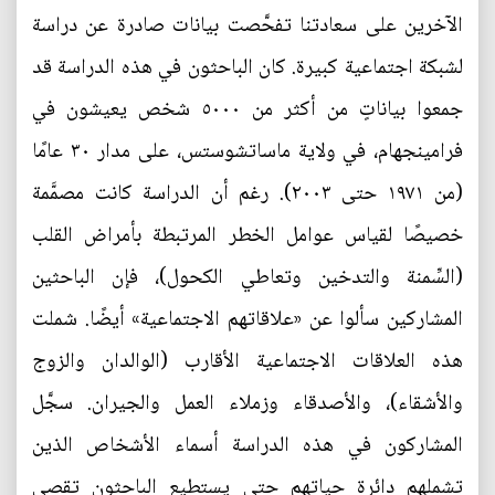
الآخرين على سعادتنا تفحَّصت بيانات صادرة عن دراسة
لشبكة اجتماعية كبيرة. كان الباحثون في هذه الدراسة قد
جمعوا بياناتٍ من أكثر من ٥٠٠٠ شخص يعيشون في
فرامينجهام، في ولاية ماساتشوستس، على مدار ٣٠ عامًا
(من ١٩٧١ حتى ٢٠٠٣). رغم أن الدراسة كانت مصمَّمة
خصيصًا لقياس عوامل الخطر المرتبطة بأمراض القلب
(السِّمنة والتدخين وتعاطي الكحول)، فإن الباحثين
المشاركين سألوا عن «علاقاتهم الاجتماعية» أيضًا. شملت
هذه العلاقات الاجتماعية الأقارب (الوالدان والزوج
والأشقاء)، والأصدقاء وزملاء العمل والجيران. سجَّل
المشاركون في هذه الدراسة أسماء الأشخاص الذين
تشملهم دائرة حياتهم حتى يستطيع الباحثون تقصي