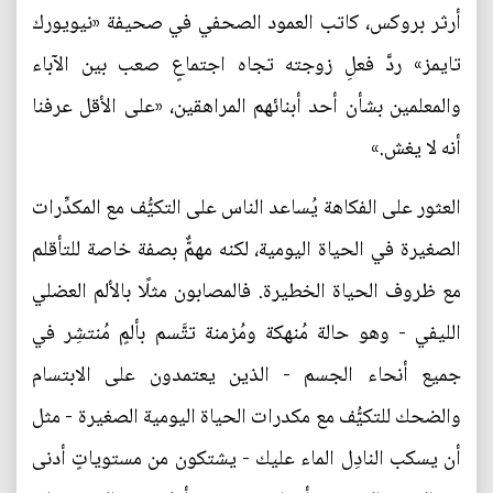
أرثر بروكس، كاتب العمود الصحفي في صحيفة «نيويورك
تايمز» ردَّ فعلِ زوجته تجاه اجتماعٍ صعب بين الآباء
والمعلمين بشأن أحد أبنائهم المراهقين، «على الأقل عرفنا
أنه لا يغش.»
العثور على الفكاهة يُساعد الناس على التكيُّف مع المكدِّرات
الصغيرة في الحياة اليومية، لكنه مهمٌّ بصفة خاصة للتأقلم
مع ظروف الحياة الخطيرة. فالمصابون مثلًا بالألم العضلي
الليفي - وهو حالة مُنهكة ومُزمنة تتَّسم بألمٍ مُنتشِر في
جميع أنحاء الجسم - الذين يعتمدون على الابتسام
والضحك للتكيُّف مع مكدرات الحياة اليومية الصغيرة - مثل
أن يسكب النادِل الماء عليك - يشتكون من مستوياتٍ أدنى