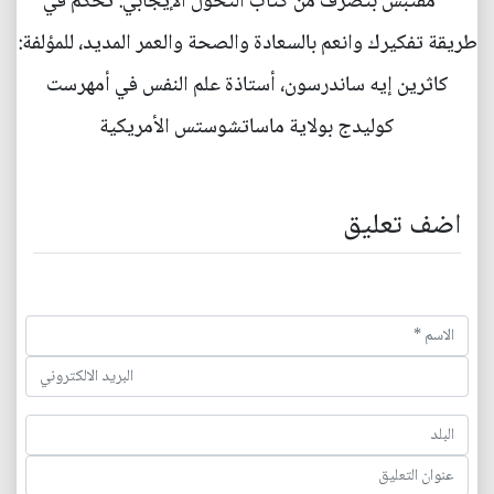
* مقتبس بتصرف من كتاب التحول الإيجابي: تحكم في
طريقة تفكيرك وانعم بالسعادة والصحة والعمر المديد، للمؤلفة:
كاثرين إيه ساندرسون، أستاذة علم النفس في أمهرست
كوليدج بولاية ماساتشوستس الأمريكية
اضف تعليق