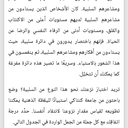
ومشاعرهم السلبية. كان الأشخاص الذين يستاءون من
مشاعرهم السلبية لديهم مستويات أعلى من الاكتئاب
والقلق، ومستويات أدنى من الرفاه النفسي والرضا عن
الحياة. فإنهم باختصار يدورون في دائرة سلبية، حيث
يستاءون من أفكارهم ومشاعرهم السلبية، ثم ينغمسون في
هذا الشعور بالاستياء. وسريعًا ما تصير هذه دائرة مفرغة
كما يمكنك أن تتخيَّل.
تريد اختبارَ نزعتك نحو هذا النوع من السلبية؟ وضع
باحثون من جامعة كنتاكي استبيانًا لليقظة الذهنية يمكننا
تطويعه لقياس مقدارِ نزوعنا لانتقاد أنفسنا. حدِّد درجةَ
اتفاقِك مع كل جملة من الجمل الواردة في الجدول التالي.