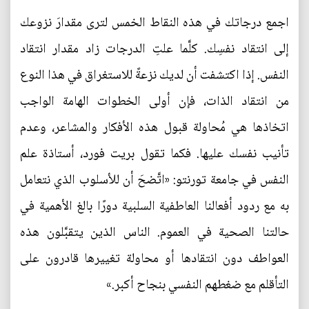
اجمع درجاتك في هذه النقاط الخمس لترى مقدارَ نزوعك
إلى انتقاد نفسِك. كلَّما علتِ الدرجات زاد مقدار انتقاد
النفس. إذا اكتشفت أن لديك نزعةً للاستغراق في هذا النوع
من انتقاد الذات، فإن أولى الخطوات الهامة الواجب
اتخاذها هي مُحاولة قبول هذه الأفكار والمشاعر، وعدم
تأنيب نفسك عليها. فكما تقول بريت فورد، أستاذة علم
النفس في جامعة تورنتو: «اتَّضحَ أن للأسلوب الذي نتعامل
به مع ردود أفعالنا العاطفية السلبية دورًا بالغ الأهمية في
حالتنا الصحية في العموم. الناس الذين يتقبَّلون هذه
العواطف دون انتقادها أو محاولة تغييرها قادرون على
التأقلم مع ضغطهم النفسي بنجاح أكبر.»