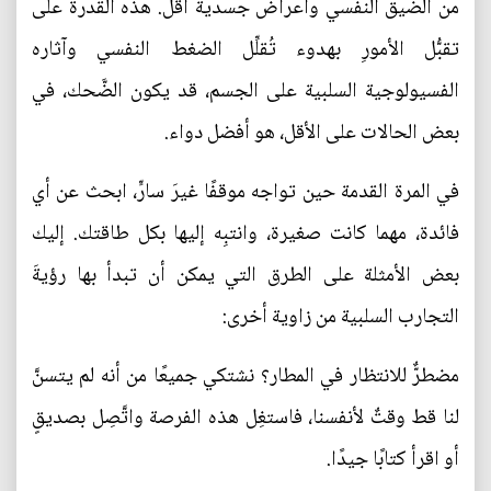
من الضيق النفسي وأعراض جسدية أقل. هذه القدرة على
تقبُّل الأمورِ بهدوء تُقلِّل الضغط النفسي وآثاره
الفسيولوجية السلبية على الجسم، قد يكون الضَّحك، في
بعض الحالات على الأقل، هو أفضل دواء.
في المرة القدمة حين تواجه موقفًا غيرَ سارٍّ، ابحث عن أي
فائدة، مهما كانت صغيرة، وانتبِه إليها بكل طاقتك. إليك
بعض الأمثلة على الطرق التي يمكن أن تبدأ بها رؤيةَ
التجارب السلبية من زاوية أخرى:
مضطرٌّ للانتظار في المطار؟ نشتكي جميعًا من أنه لم يتسنَّ
لنا قط وقتٌ لأنفسنا، فاستغِل هذه الفرصة واتَّصِل بصديقٍ
أو اقرأ كتابًا جيدًا.