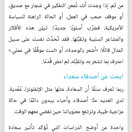
من ثَم، إذا وجدت أنك تُمعن التفكير في شجار مع صديق،
أو موقف صعب في العمل، أو الحالة الراهنة للسياسة
الأمريكية، فجرِّب أسلوبًا جديدًا: تبيَّن هذه الأفكار
والمشاعر السلبية وتقبَّلها. فقد تُحدِّث نفسك على سبيل
المثال قائلًا: «أشعر بالوحدة»، أو «لست موفَّقًا في عملي.»
اعترف بما تشعر به، وتقبَّله، ثم امضِ قُدمًا.
ابحث عن أصدقاء سعداء
ربما تَعرف سلفًا أن السعادةَ، مثلها مثل الإنفلونزا، مُعْدية.
لدى العديد منَّا أصدقاء وأحباء يبدون دائمًا في حالة
مزاجية طيبة، وترتفع معنوياتنا حين نقضي معهم الوقت.
واحدة من أوضح الدراسات التي تُؤكد تأثير سعادة