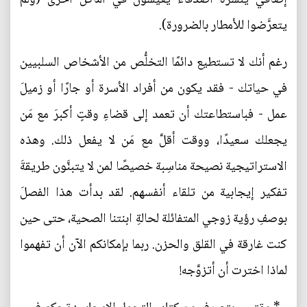
يتعرَّضوا للأمطار بالضرورة).
رغم أنك لا تستطيع دائمًا التخلُّص من الأشخاص السلبيين
في حياتك - فقد يكون من أفراد الأسرة أو جارًا أو زميلَ
عمل - فباستطاعتك أن تعمد إلى قضاءِ وقتٍ أكبرَ مع مَن
يجعلك سعيدًا، ووقت أقلَّ مع مَن لا يفعل ذلك. وهذه
الاستراتيجية نصيحة مناسِبة خصيصًا لمن لا يتبنَّون طريقةَ
تفكير إيجابية من تلقاء أنفسهم. لقد بدأت هذا الفصلَ
بوصفِ رؤية زوجي المتفائلة لحالةِ ابنتنا الصحية، حتى حين
كنت غارقة في القلق والحزن. ربما بإمكانكم الآن أن تفهموا
لماذا اخترت أن أتزوَّجه!