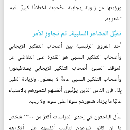
ورؤيتها من زاوية إيجابية ستُحدِث اختلافًا كبيرًا فيما
تشعر به.
تقبَّل المشاعر السلبية.. ثم تجاوزِ الأمر
أحد الفروق الرئيسية بين أصحاب التفكير الإيجابي
وأصحاب التفكير السلبي هو القدرة على التغاضي عن
الموقف السيئ. أصحاب التفكير الإيجابي يستطيعون؛
وأصحاب التفكير السلبي عامةً لا يفعلون. ولزيادة الطين
بِلة، فإن الناس الذين يؤنِّبون أنفسهم لشعورهم بالاستياء
غالبًا ما يزداد شعورهم سوءًا على سوء، ولا ريب.
سأل الباحثون في إحدى الدراسات أكثرَ من ١٣٠٠ شخص
ما إن كانوا يَنزعون لتأنيب أنفسهم على أفكارهم