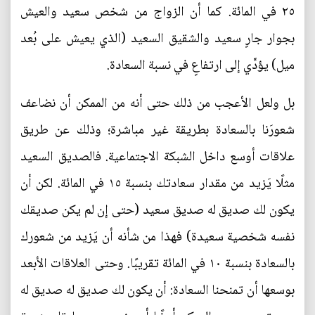
٢٥ في المائة. كما أن الزواج من شخص سعيد والعيش
بجوار جارٍ سعيد والشقيق السعيد (الذي يعيش على بُعد
ميل) يؤدِّي إلى ارتفاعٍ في نسبة السعادة.
بل ولعل الأعجب من ذلك حتى أنه من الممكن أن نضاعف
شعورَنا بالسعادة بطريقة غير مباشرة؛ وذلك عن طريق
علاقات أوسع داخل الشبكة الاجتماعية. فالصديق السعيد
مثلًا يَزيد من مقدار سعادتك بنسبة ١٥ في المائة. لكن أن
يكون لك صديق له صديق سعيد (حتى إن لم يكن صديقك
نفسه شخصية سعيدة) فهذا من شأنه أن يَزيد من شعورك
بالسعادة بنسبة ١٠ في المائة تقريبًا. وحتى العلاقات الأبعد
بوسعها أن تمنحنا السعادة: أن يكون لك صديق له صديق له