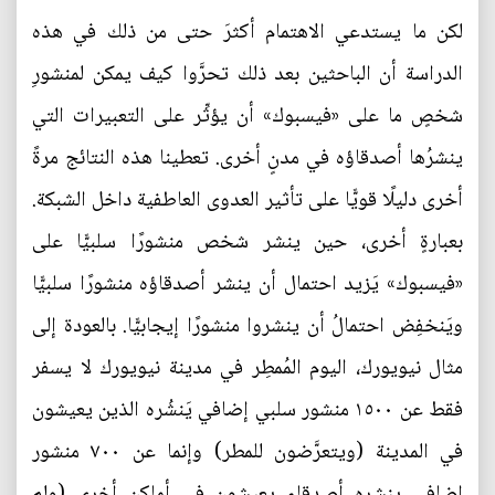
لكن ما يستدعي الاهتمام أكثرَ حتى من ذلك في هذه
الدراسة أن الباحثين بعد ذلك تحرَّوا كيف يمكن لمنشورِ
شخصٍ ما على «فيسبوك» أن يؤثِّر على التعبيرات التي
ينشرُها أصدقاؤه في مدنٍ أخرى. تعطينا هذه النتائج مرةً
أخرى دليلًا قويًّا على تأثير العدوى العاطفية داخل الشبكة.
بعبارةٍ أخرى، حين ينشر شخص منشورًا سلبيًّا على
«فيسبوك» يَزيد احتمال أن ينشر أصدقاؤه منشورًا سلبيًّا
ويَنخفِض احتمالُ أن ينشروا منشورًا إيجابيًّا. بالعودة إلى
مثال نيويورك، اليوم المُمطِر في مدينة نيويورك لا يسفر
فقط عن ١٥٠٠ منشور سلبي إضافي يَنشُره الذين يعيشون
في المدينة (ويتعرَّضون للمطر) وإنما عن ٧٠٠ منشور
إضافي ينشره أصدقاء يعيشون في أماكن أخرى (ولم