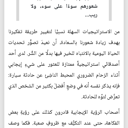
شعورهم سوءًا على سوء، ولا
ريب...
من الاستراتيجيات السهلة نسبيًّا لتغيير طريقة تفكيرنا
بهدف زيادة شعورنا بالسعادة، أن نعيدَ تصوُّر تحديات
الحياة اليومية بالانتباه للخيرِ فيها بدلًا من الشَّر. لدى أحد
أصدقائي استراتيجيةٌ ممتازة للعثور على شيءٍ إيجابي
أثناء الزحام الضروري المحبط الناشِئ عن حادثة سيارة:
فإنه يذكر نفسه أنه في وضعٍ أفضلَ بكثير من الشخص الذي
تعرَّض لتوِّه للحادثة.
أصحاب الرؤية الإيجابية قادرون كذلك على رؤيةِ بعض
الفكاهة، حتى عند التكيُّف مع ظروفٍ صعبة. فكما وصف