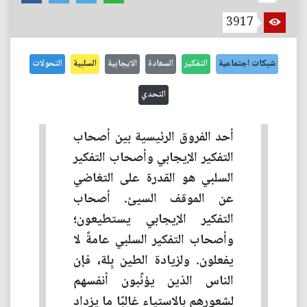
3917
شبكات اجتماعية
التفكير
السعادة
الايجابية
السلبية
التحولات
التحدي
أحد الفروق الرئيسية بين أصحاب
التفكير الإيجابي وأصحاب التفكير
السلبي هو القدرة على التغاضي
عن الموقف السيئ. أصحاب
التفكير الإيجابي يستطيعون؛
وأصحاب التفكير السلبي عامةً لا
يفعلون. ولزيادة الطين بِلة، فإن
الناس الذين يؤنِّبون أنفسهم
لشعورهم بالاستياء غالبًا ما يزداد