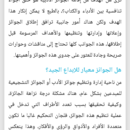
تُرى هل الهدف من إقامة الجوائز الأدبية هو خلق أجواء
تنافسية بين الأدباء والكتاب؟، بالطبع لا يمكن إنكار هذا
الهدف ولكن هناك أمور جانبية ترافق إطلاق الجوائز
وإعلانها وإدارتها وتنظيمها والأهداف المرسومة قبل
إطلاقها، هذه الجوانب كلها تحتاج إلى مناقشات وحوارات
صريحة وجادة للعثور على جدوى هذه الجوائز وأهميتها.
هل الجوائز معيار للإبداع الجيد؟
من ناحية إدارة وتنظيم جوائز الأدب أو الجوائز التشجيعية
للمبدعين بشكل عام، هناك مشكلة درجة نزاهة الجائزة،
وكيفية تحقيقها بسبب تعدد الأطراف التي تدخل في
عملية تنظيم هذه الجوائز، فلجان التحكيم غالبا ما تكون
متعددة الأفراد والأذواق والرؤى والأفكار، وهذا ينعكس