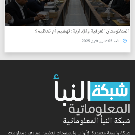
المنظومتان العرفية والإدارية: تهشيم أم تعظيم؟
الأحد 05 تشرين الاول 2025
شبكة النبأ المعلوماتية
شبكة واسعة متعددة الأبواب والصفحات تتضمن معارف ومعلومات