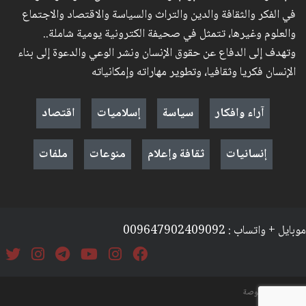
في الفكر والثقافة والدين والتراث والسياسة والاقتصاد والاجتماع
والعلوم وغيرها، تتمثل في صحيفة الكترونية يومية شاملة..
وتهدف إلى الدفاع عن حقوق الإنسان ونشر الوعي والدعوة إلى بناء
الإنسان فكريا وثقافيا، وتطوير مهاراته وإمكانياته
آراء وافكار
سياسة
إسلاميات
اقتصاد
إنسانيات
ثقافة وإعلام
منوعات
ملفات
موبايل + واتساب : 009647902409092
السياسة والخصوصة