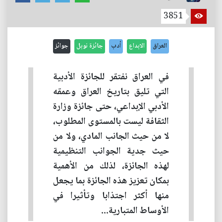
3851
العراق
الابداع
أدب
جائزة نوبل
جوائز
في العراق نفتقر للجائزة الأدبية
التي تليق بتاريخ العراق وعمقه
الأدبي الإبداعي، حتى جائزة وزارة
الثقافة ليست بالمستوى المطلوب،
لا من حيث الجانب المادي، ولا من
حيث جدية الجوانب التنظيمية
لهذه الجائزة، لذلك من الأهمية
بمكان تعزيز هذه الجائزة بما يجعل
منها أكثر اجتذابا وتأثيرا في
الأوساط المتبارية...