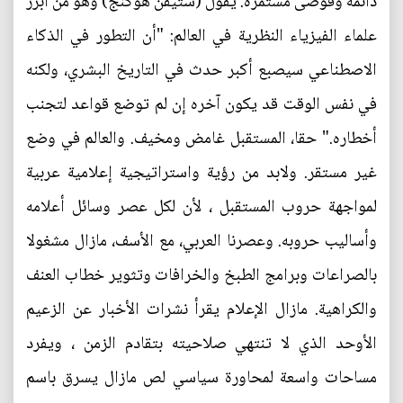
دائمة وفوضى مستمرة‮. ‬يقول‮ (‬ستيفن هوكنج‮) ‬وهو من أبرز
علماء الفيزياء النظرية في‮ ‬العالم‮: "‬أن التطور في‮ ‬الذكاء
الاصطناعي‮ ‬سيصبع أكبر حدث في‮ ‬التاريخ البشري،‮ ‬ولكنه
في‮ ‬نفس الوقت قد‮ ‬يكون آخره إن لم توضع قواعد لتجنب
أخطاره‮." ‬حقا،‮ ‬المستقبل‮ ‬غامض ومخيف‮. ‬والعالم في‮ ‬وضع‮
‬غير مستقر‮. ‬ولابد من رؤية واستراتيجية إعلامية عربية
لمواجهة حروب المستقبل‮ ‬،‮ ‬لأن لكل عصر وسائل أعلامه
وأساليب حروبه‮. ‬وعصرنا العربي،‮ ‬مع الأسف،‮ ‬مازال مشغولا
بالصراعات وبرامج الطبخ والخرافات وتثوير خطاب العنف
والكراهية‮. ‬مازال الإعلام‮ ‬يقرأ نشرات الأخبار عن الزعيم
الأوحد الذي‮ ‬لا تنتهي‮ ‬صلاحيته بتقادم الزمن‮ ‬،‮ ‬ويفرد
مساحات واسعة لمحاورة سياسي‮ ‬لص مازال‮ ‬يسرق باسم