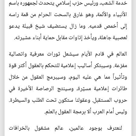
خدمة الشعب،‮ ‬ورئيس حزب إسلامي‮ ‬يتحدث لجمهوره باسم
الأنبياء والأئمة،‮ ‬وهو‮ ‬غارق بالسحت الحرام من قمة راسه
إلى أخمص قدميه‮. ‬وما زال‮ ‬يستضيف شيخ قبيلة‮ ‬يدعو
لعصبية جاهلة،‮ ‬ويأخذ إتاوات مقابل حماية أبناء عشيرته‮.‬
العالم في‮ ‬قادم الأيام سيشعل ثورات معرفية واتصالية
مفزعة‮. ‬وسيبتكر أساليب إعلامية للتحكم بالعقول أكثر قوة
وتأثيراً‮ ‬مما هي‮ ‬عليه اليوم،‮ ‬وسيبرمج العقول من خلال
طائرات إعلامية مسيّرة،‮ ‬وسينتج الرصاصة الأخيرة في‮
‬حروب المستقبل‮. ‬وعقولنا ستكون تحت الطلب والسيطرة‮.
‬وليس أمام العرب ألا برمجة العقول بالعلم‮. ‬
‮ ‬لنعترف بوجود عالمين،‮ ‬عالم مشغول بالخرافات