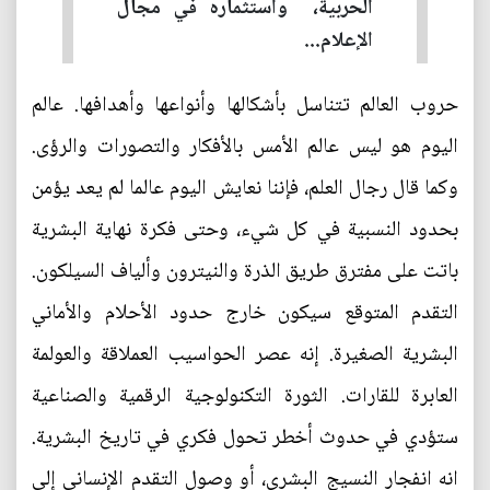
الحربية، ‮ ‬واستثماره في‮ ‬مجال
الإعلام‮...
حروب العالم تتناسل بأشكالها وأنواعها وأهدافها‮. ‬عالم
اليوم هو ليس عالم الأمس بالأفكار والتصورات والرؤى‮.
‬وكما قال رجال العلم،‮ ‬فإننا نعايش اليوم عالما لم‮ ‬يعد‮ ‬يؤمن
بحدود النسبية في‮ ‬كل شيء،‮ ‬وحتى فكرة نهاية البشرية
باتت على مفترق طريق الذرة والنيترون وألياف السيلكون‮.
‬البشرية الصغيرة‮. ‬إنه عصر الحواسيب العملاقة والعولمة
العابرة للقارات‮. ‬الثورة التكنولوجية الرقمية والصناعية
ستؤدي‮ ‬في‮ ‬حدوث أخطر تحول فكري‮ ‬في‮ ‬تاريخ البشرية‮.
‬انه انفجار النسيج البشري،‮ ‬أو وصول التقدم الإنساني‮ ‬إلى