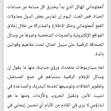
ألمعلوماتي‮ ‬الهائل الذي‮ ‬بدأ‮ ‬يخترق كل مسامة من مسامات
الحياة‮. ‬فمن العبث اليوم إن تمارس بعض الدول محاولات
القمع ألمعلوماتي‮ ‬وحكر الاطلاع والمشاركة من خلال إغلاق
المواقع الإلكترونية والمدونات الشخصية وغيرها من وسائل
الصحافة الرقمية على سبيل المثال،‮ ‬تحت مفاهيم وقوانين
بائدة‮. ‬
ثمة سيناريوهات متعددة،‮ ‬ورؤى متباينة،‮ ‬منها ما‮ ‬يقول إن
وسائل الإعلام الرقمية ستساهم في‮ ‬صنع المستقبل،‮
‬وتطوير الثقافات وتوسيعها لخدمة البشرية،‮ ‬والمساعدة في‮
‬تثبيت الأمن،‮ ‬وتقليل الحروب والأزمات‮. ‬ومنها ما هو
تشاؤمي‮ ‬لا‮ ‬يرى في‮ ‬القادم من الأيام أي‮ ‬تحسن إيجابي‮ ‬في‮