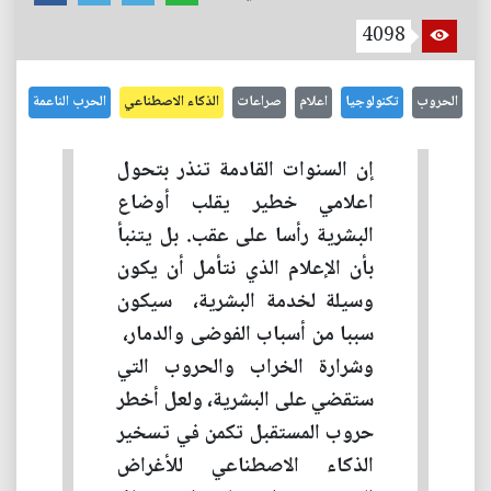
4098
الحروب
تكنولوجيا
اعلام
صراعات
الذكاء الاصطناعي
الحرب الناعمة
إن السنوات القادمة تنذر بتحول
اعلامي‮ ‬خطير‮ ‬يقلب أوضاع
البشرية رأسا على عقب‮. ‬بل‮ ‬يتنبأ
بأن الإعلام الذي‮ ‬نتأمل أن‮ ‬يكون
وسيلة لخدمة‮ ‬البشرية، ‮ ‬سيكون
سببا من أسباب الفوضى والدمار، ‮
‬وشرارة الخراب والحروب التي‮
‬ستقضي‮ ‬على البشرية‮، ‬ولعل أخطر
حروب المستقبل تكمن في‮ ‬تسخير
الذكاء الاصطناعي‮ ‬للأغراض