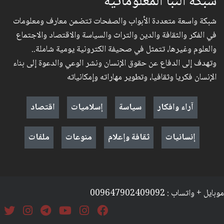
شبكة النبأ المعلوماتية
شبكة واسعة متعددة الأبواب والصفحات تتضمن معارف ومعلومات
في الفكر والثقافة والدين والتراث والسياسة والاقتصاد والاجتماع
والعلوم وغيرها، تتمثل في صحيفة الكترونية يومية شاملة..
وتهدف إلى الدفاع عن حقوق الإنسان ونشر الوعي والدعوة إلى بناء
الإنسان فكريا وثقافيا، وتطوير مهاراته وإمكانياته
آراء وافكار
سياسة
إسلاميات
اقتصاد
إنسانيات
ثقافة وإعلام
منوعات
ملفات
موبايل + واتساب : 009647902409092