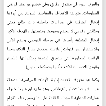
والعرب اليوم في‮ ‬مفترق الطرق،‮ ‬وفي‮ ‬خضم عواصف فوضى
المعلومات،‮ ‬متباينة الأهداف والمقاصد السرية‮. ‬لعل أبرزها
إدخال المنطقة في‮ ‬صراعات داخلية ذات طابع ديني‮
‬وطائفي‮ ‬وقومي‮ ‬لا تخدم وجودها وتنميتها‮. ‬والهدف الأكبر
إدخال المنطقة بأسرها في‮ ‬مرحلة الفوضى وعدم الأمن
والاستقرار عبر قنوات إعلامية عديدة‮. ‬مقابل التكنولوجيا
الرقمية المتطورة التي‮ ‬ستغرق المنطقة بابتكاراتها العلمية،‮
‬وقوتها الاتصالية الأشد تأثيرا وتحكما بالعقول‮!‬
وكما هو معروف،‮ ‬تعتمد إدارة الأزمات السياسية المصنعّة
على تقنيات التضليل الإعلامي‮. ‬وهو ما‮ ‬يطلق عليه الخبراء
عمليات الدعاية السوداء القائمة على ما‮ ‬يسمى بناء القوام