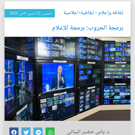
ثقافة وإعلام
-
ثقافية-اعلامية
الخميس 12 تشرين الثاني 2020
برمجة الحروب‮: ‬برمجة الإعلام
د. ياس خضير البياتي