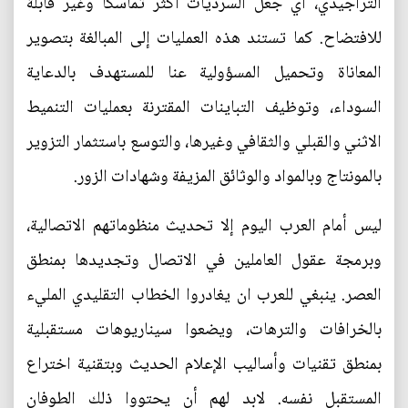
التراجيدي،‮ ‬أي‮ ‬جعل السرديات أكثر تماسكاً‮ ‬وغير قابلة
للافتضاح‮. ‬كما تستند هذه العمليات إلى المبالغة بتصوير
المعاناة وتحميل المسؤولية عنا للمستهدف بالدعاية
السوداء،‮ ‬وتوظيف التباينات المقترنة بعمليات التنميط
الاثني‮ ‬والقبلي‮ ‬والثقافي‮ ‬وغيرها،‮ ‬والتوسع باستثمار التزوير
بالمونتاج وبالمواد والوثائق المزيفة وشهادات‮ ‬الزور‮. ‬
ليس أمام العرب اليوم إلا تحديث منظوماتهم الاتصالية‮‬،‮
‬وبرمجة عقول العاملين في‮ ‬الاتصال وتجديدها بمنطق
العصر‮. ‬ينبغي‮ ‬للعرب ان‮ ‬يغادروا الخطاب التقليدي‮ ‬المليء
بالخرافات والترهات،‮ ‬ويضعوا سيناريوهات مستقبلية
بمنطق تقنيات وأساليب الإعلام الحديث وبتقنية اختراع
المستقبل نفسه‮. ‬لابد لهم أن‮ ‬يحتووا ذلك الطوفان