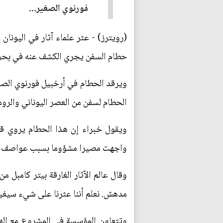
فورنوي الصغير...
حطام السفن يجري الكشف عنه في بحر إ
ويرقد الحطام في أرخبيل فورنوي الصغ
الحطام لسفن من العصر اليوناني والروم
ويقول خبراء إن هذا الحطام يروي ق
واجهت مصيرا مشؤوما بسبب عواصف مفا
وقال عالم الآثار الغارقة بيتر كامب
مدهش. نعلم أننا عثرنا على شيء سيغير