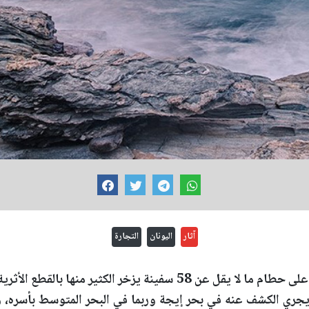
آثار
اليونان
التجارة
عثر علماء آثار في اليونان على حطام ما لا يقل عن 58 سفينة يزخر الكثي
جري الكشف عنه في بحر إيجة وربما في البحر المتوسط بأسره، 