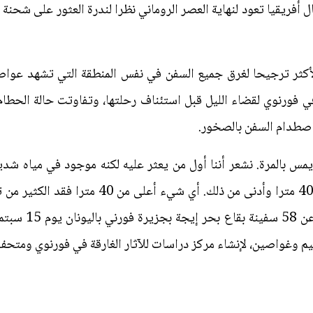
أفريقيا تعود لنهاية العصر الروماني نظرا لندرة العثور على شحن
لأكثر ترجيحا لغرق جميع السفن في نفس المنطقة التي تشهد عوا
 فورنوي لقضاء الليل قبل استئناف رحلتها، وتفاوتت حالة الحطام
اصطدام السفن بالصخور.
يكون الحطام في حالة جيدة من عمق 40 مترا وأدنى
يم وغواصين، لإنشاء مركز دراسات للآثار الغارقة في فورنوي ومتح