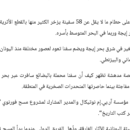
(رويترز) - عثر علماء آثار في اليونان على حطام ما لا يقل عن 58 سفينة 
يجة وربما في البحر المتوسط بأسره.
ير في شرق بحر إيجة ويضم سفنا تعود لعصور مختلفة منذ اليونان 
اني والبيزنطي.
صة مدهشة تظهر كيف أن سفنا محملة بالبضائع سافرت عبر بحر إي
جئة بينما حاصرتها المنحدرات الصخرية في المنطقة.
ل من مؤسسة آر.بي.إم نوتيكال والمدير المشارك لمشروع مسح فورنو
 كتب التاريخ“.