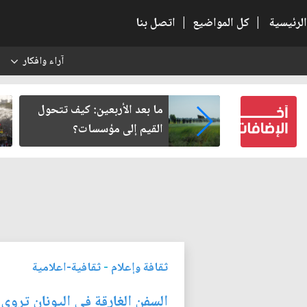
الرئيسية
|
كل المواضيع
|
اتصل بنا
آراء وافكار
س
 من سلطة
ما بعد الأربعين: كيف تتحول
ي وعي النهضة
القيم إلى مؤسسات؟
ثقافة وإعلام
-
ثقافية-اعلامية
السفن الغارقة في اليونان ترو