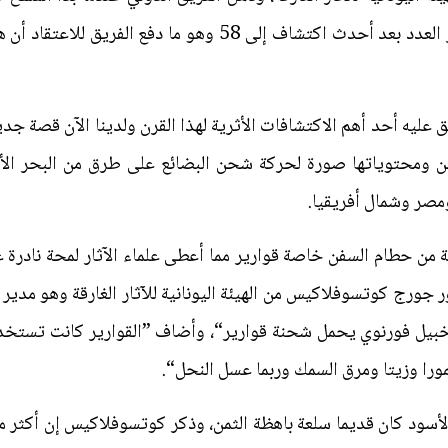
حطام 22 سفينة في هذا العام. ثم قفز العدد بعد أحدث اكتشاف إلى 
ق عليه أحد أهم الاكتشافات الأثرية لهذا القرن ولدينا الآن قصة ج
ن ومحتوياتها صورة لحركة شحن البضائع على طرق من البحر الأسو
مصر وشمال أفريقيا.
كثر من 300 قطعة أثرية من حطام السفن خاصة قوارير مما أعطى علماء الآثار لمحة 
بيل فورنوي يحمل شحنة قوارير“، وأضاف ”القوارير كانت تستخدم 
مورا وزيتا ومرق السمك وربما عسل النحل“.
أسود كان قديما سلعة باهظة الثمن، وذكر كوتسوفلاكيس إن أكثر ما