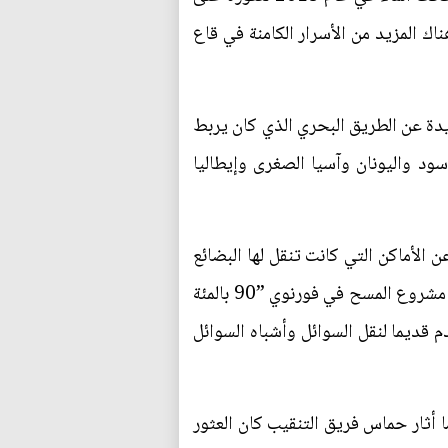
58 وهو ما دفع الفريق للاعتقاد أن هناك المزيد من الأسرار الكامنة في قاع
ديدة عن الطريق البحري الذي كان يربط
د واليونان وآسيا الصغرى وإيطاليا
نادرة عن الأماكن التي كانت تنقل لها البضائع
في أنحاء البحر المتوسط، وقال الدكتور جورج كوتسوفلاكيس من الهيئة اليونانية للآثار الغارقة وهو مدير مشروع المسح في فورنوي ”90 بالمئة
قديما لنقل السوائل وأشباه السوائل
 أثار حماس فريق التنقيب كان العثور