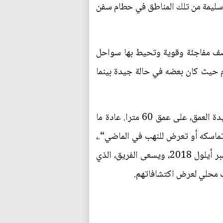
ة سليمة من تلك المناطق في حطام سفن
صف مفاجئة وقوية وتحيط بها سواحل
 حيث كان بعضه في حالة جيدة بينما
وقال كوتسوفلاكيس ”هناك حطام لم يمس بالمرة. نشعر أننا أول من يعثر عليه لكنه موجود في مياه شديدة العمق، على عمق 60 مترا. عادة ما
 من ذلك. أي شيء أعلى من 40 مترا فقد الكثير من تماسكه أو تعرض للنهب في الماضي“.،
قوارير عُثر عليها في حطام ما لا يقل عن 58 سفينة بقاع بحر إيجة بجزيرة فورني باليونان يوم 15 سبتمبر أيلول 2018، ويسعى الفريق، الذي
ف محلي لعرض اكتشافاتهم.