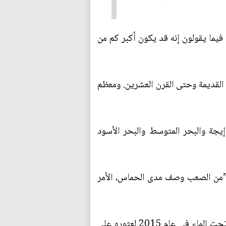
يزخر الكثير منها بالقطع الأثرية فيما يقولون إنه قد يكون أكبر كم من
القديمة وحتى القرن العشرين. ومعظم
جة والبحر المتوسط والبحر الأسود
ي ”من الصعب وصف مدى الحماس، الأمر
وتتعاون المؤسسة في المشروع مع الهيئة اليونانية للآثار الغارقة، وذُهل الفريق الدولي عندما بدأ المسح تحت الماء في عام 2015 لعثوره على