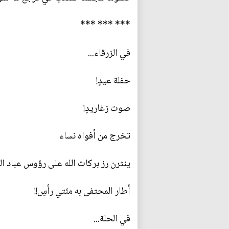
*** *** ***
في الزرقاء...
حفلة عيدٍ!
صوت زغاريدٍ!
تخرج من أفواه نساء
ينثرن رز بركات الله على رؤوس عباد الل
أطار المحتفى به مئتي رأسٍ!!
في الحلة...