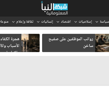
ياسة
إسلاميات
اقتصاد
إنسانيات
ثقافة وإعلام
منوعا
رواتب الموظفين على صفيح
هجرة الكفاءا
ساخن
الأسباب والآث
والإدارية