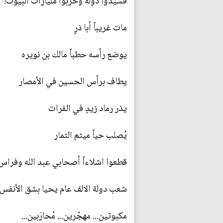
فشيدوا دولة وخربوا مليارات البيوت!
مات غريباً أبا ذرٍ
يوضع رأسه حطباً مالك بن نويره
يطاف برأس الحسين في الأمصار
يذر رماد زيدٍ في الفرات
يُصلب حياً ميثم التمار
قطعوا اشلاءاً أصحابي عبد الله وفرا
شعب دولة الالف عام يحيا بشق الأنفس
مكبوتين... مهجّرين... مُحارَبين...