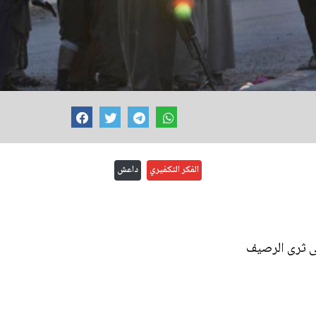
الفكر التكفيري
داعش
لى ثرى الرصيف