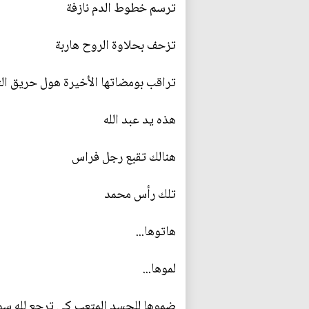
ترسم خطوط الدم نازفة
تزحف بحلاوة الروح هاربة
تراقب بومضاتها الأخيرة هول حريق ال
هذه يد عبد الله
هنالك تقبع رجل فراس
تلك رأس محمد
هاتوها...
لموها...
ضموها للجسد المتعب كي ترجع لله سو