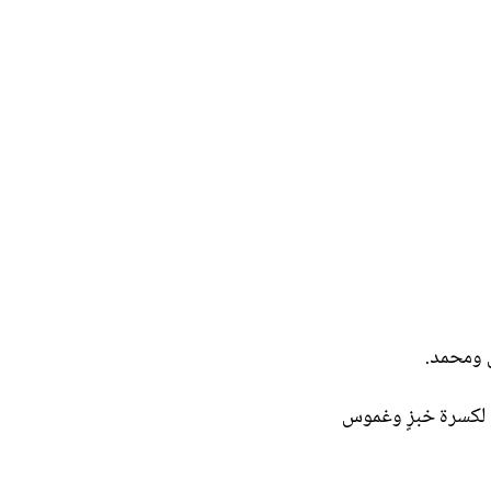
س ومحمد.
 لكسرة خبزٍ وغموس