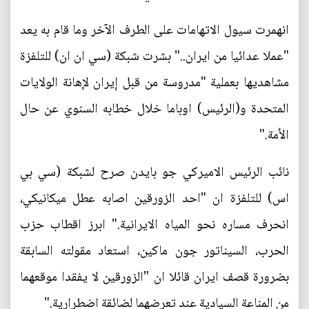
انهمرت سيول الاتهامات على الطرف الآخر وما قام به يعد
"عملا عدائيا من ايران.." بشرت شبكة (سي ان ان) للتلفزة
مشاهديها بعملية "مدروسة من قبل إيران لإهانة الولايات
المتحدة و(الرئيس) اوباما خلال خطابه السنوي عن حال
الأمة."
نائب الرئيس الاميركي جو بايدن صرح لشبكة (سي بي
اس) للتلفزة ان "احد الزورقين اصابه عطل ميكانيكي،
انحرف مساره نحو المياه الايرانية." ابرز اقطاب حزب
الحرب، السيناتور جون ماكين، استعاد مقولته السابقة
بضرورة قصف ايران قائلا ان "الزورقين لا يفقدا موقعهما
من المناعة السيادية عند تعرضهما لضائقة اضطرارية."