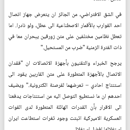
في الشق الافتراضي، من الجائز ان يتعرض جهاز اتصال
احد القوارب بالأقمار الاصطناعية الى عطل، ولو نادرا. اما
تعطل نظامين مختلفين على متن زورقين يبحران معا في
ذات الفترة الزمنية "ضرب من المستحيل."
يرجح الخبراء والتقنيون بأجهزة الاتصالات ان "فقدان
الاتصال بالأجهزة المتطورة على متن القاربين يقود الى
استنتاج احادي – تعرضهما لقرصنة الكترونية." ويضيف
احدهم ان ما نستطيع التوصل اليه من استنتاجات يدفعنا
الى الاقرار بأن القدرات الهائلة المتطورة لدى القوات
العسكرية الاميركية اثبتت وجود ثغرات استطاعت ايران
استغلالها افضل استغلال.