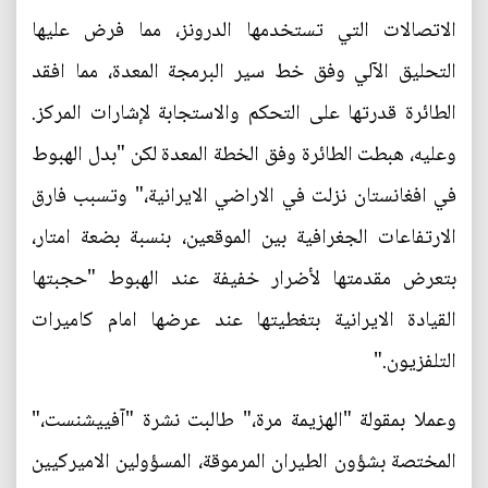
الاتصالات التي تستخدمها الدرونز، مما فرض عليها
التحليق الآلي وفق خط سير البرمجة المعدة، مما افقد
الطائرة قدرتها على التحكم والاستجابة لإشارات المركز.
وعليه، هبطت الطائرة وفق الخطة المعدة لكن "بدل الهبوط
في افغانستان نزلت في الاراضي الايرانية،" وتسبب فارق
الارتفاعات الجغرافية بين الموقعين، بنسبة بضعة امتار،
بتعرض مقدمتها لأضرار خفيفة عند الهبوط "حجبتها
القيادة الايرانية بتغطيتها عند عرضها امام كاميرات
التلفزيون."
وعملا بمقولة "الهزيمة مرة،" طالبت نشرة "آفييشنست،"
المختصة بشؤون الطيران المرموقة، المسؤولين الاميركيين