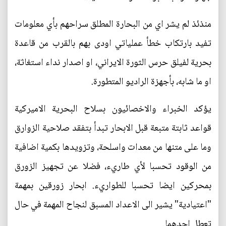
منذئذ لم يشر اي من البحارة المطلق سراحهم بأي معلومات
تفيد بارتكاب خطأ عملياتي اودى بهم بالقرب من قاعدة
بحرية لفيلق حرس الثورة الايراني، او اصدار نداء استغاثة،
او ما شابه، بأجهزة الراديو المتطورة.
يؤكد الخبراء والاخصائيون بسلاح البحرية الاميركية
قواعد ثابتة متبعة قبل الابحار تبدأ بتفقد صلاحية الزوارق
وما على متنها من معدات واسلحة، وتزويدها بكمية اضافية
من الوقود تحسبا لأي طاريء، فضلا عن تجهيز الزورق
بمحركين ايضا تحسبا للطواريء. ابحار زورقين بمهمة
"اعتيادية" يشير الى الاعداد المسبق لنجاح المهمة في حال
تعطل احدهما.