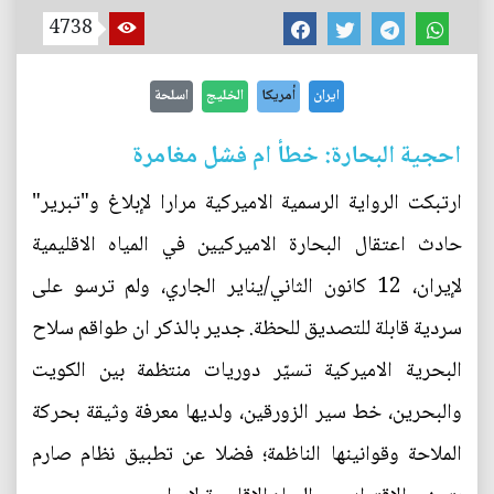
4738
ايران
أمريكا
الخليج
اسلحة
احجية البحارة: خطأ ام فشل مغامرة
ارتبكت الرواية الرسمية الاميركية مرارا لإبلاغ و"تبرير"
حادث اعتقال البحارة الاميركيين في المياه الاقليمية
لإيران، 12 كانون الثاني/يناير الجاري، ولم ترسو على
سردية قابلة للتصديق للحظة. جدير بالذكر ان طواقم سلاح
البحرية الاميركية تسيّر دوريات منتظمة بين الكويت
والبحرين، خط سير الزورقين، ولديها معرفة وثيقة بحركة
الملاحة وقوانينها الناظمة؛ فضلا عن تطبيق نظام صارم