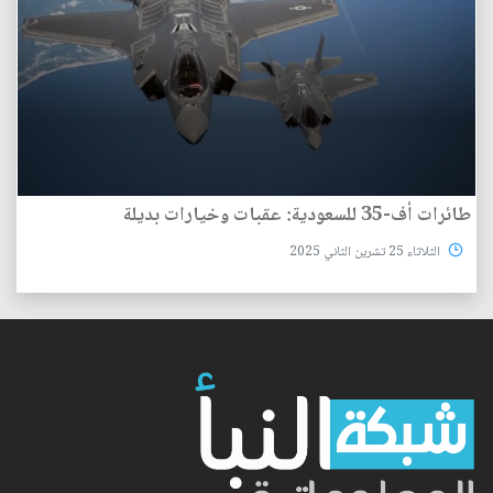
طائرات أف-35 للسعودية: عقبات وخيارات بديلة
الثلاثاء 25 تشرين الثاني 2025