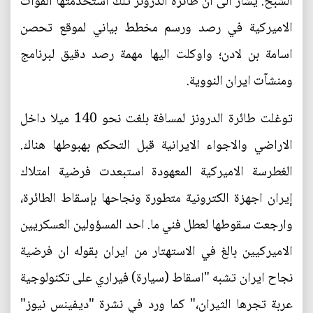
الشبح. يشار الى ان طائرة الدرونز تلك استخدمتها القوات
الاميركية في رصد ورسم مخطط بياني لموقع تحصن
اسامة بن لادن؛ واوكلت اليها مهمة رصد دقيق لبرنامج
ومنشآت ايران النووية.
توغلت طائرة الدرونز لمسافة بلغت نحو 140 ميلا داخل
الاراضي والاجواء الايرانية قبل التحكم بهبوطها هناك.
الغطرسة الاميركية المعهودة استبعدت فرضية امتلاك
إيران اجهزة الكترونية متطورة ونجاحها بإسقاط الطائرة،
وارجعت سقوطها لعطل فني ما. احد المسؤولين العسكريين
الاميركيين بالغ في الاستهتار من ايران بقوله ان فرضية
نجاح ايران تشبه "اسقاط (سيارة) فيراري على تكنولوجية
عربة تجرها الثيران،" كما ورد في نشرة "ديفينس نيوز"