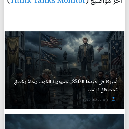
آخر مواضيع (
Think Tanks Monitor
)
أميركا في عيدها الـ250.. جمهورية الخوف وحلمٌ يختنق
تحت ظل ترامب
الأحد 05 تموز 2026