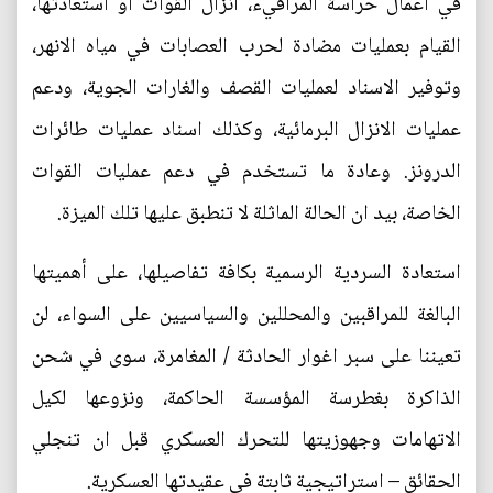
في اعمال حراسة المرافيء، انزال القوات او استعادتها،
القيام بعمليات مضادة لحرب العصابات في مياه الانهر،
وتوفير الاسناد لعمليات القصف والغارات الجوية، ودعم
عمليات الانزال البرمائية، وكذلك اسناد عمليات طائرات
الدرونز. وعادة ما تستخدم في دعم عمليات القوات
الخاصة، بيد ان الحالة الماثلة لا تنطبق عليها تلك الميزة.
استعادة السردية الرسمية بكافة تفاصيلها، على أهميتها
البالغة للمراقبين والمحللين والسياسيين على السواء، لن
تعيننا على سبر اغوار الحادثة / المغامرة، سوى في شحن
الذاكرة بغطرسة المؤسسة الحاكمة، ونزوعها لكيل
الاتهامات وجهوزيتها للتحرك العسكري قبل ان تنجلي
الحقائق – استراتيجية ثابتة في عقيدتها العسكرية.