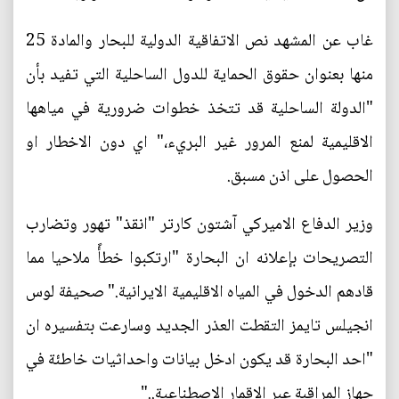
غاب عن المشهد نص الاتفاقية الدولية للبحار والمادة 25
منها بعنوان حقوق الحماية للدول الساحلية التي تفيد بأن
"الدولة الساحلية قد تتخذ خطوات ضرورية في مياهها
الاقليمية لمنع المرور غير البريء،" اي دون الاخطار او
الحصول على اذن مسبق.
وزير الدفاع الاميركي آشتون كارتر "انقذ" تهور وتضارب
التصريحات بإعلانه ان البحارة "ارتكبوا خطأً ملاحيا مما
قادهم الدخول في المياه الاقليمية الايرانية." صحيفة لوس
انجيلس تايمز التقطت العذر الجديد وسارعت بتفسيره ان
"احد البحارة قد يكون ادخل بيانات واحداثيات خاطئة في
جهاز المراقبة عبر الاقمار الاصطناعية.."