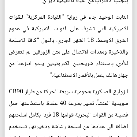
بتجنب الاقتراب من المياه الاقليمية لايران.
الثابت الوحيد جاء في رواية "القيادة المركزية" للقوات
الاميركية التي تشرف على القوات الاميركية في عموم
الشرق الاوسط، 18 الشهر الجاري، بالقول "كافة الاسلحة
والذخيرة ومعدات الاتصال على متن الزورقين لم تتعرض
للأذى، باستثناء شريحتين الكترونيتين يبدو انتزعتا من
جهاز هاتف يعمل بالأقمار الاصطناعية."
الزوارق العسكرية هجومية سريعة الحركة من طراز CB90
سويدية المنشأ، تسير بسرعة 40 عقدة، باستطاعتها حمل
فصيلة من القوات البحرية قوامها 18 فردا بكامل اسلحتهم
اضافة الى عتادها من اسلحة رشاشة وذخيرتها، تستخدم