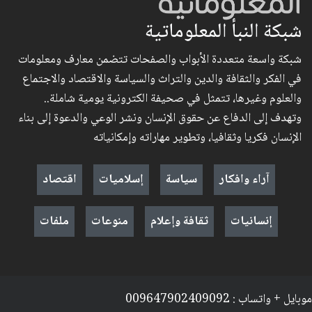
شبكة النبأ المعلوماتية
شبكة واسعة متعددة الأبواب والصفحات تتضمن معارف ومعلومات
في الفكر والثقافة والدين والتراث والسياسة والاقتصاد والاجتماع
والعلوم وغيرها، تتمثل في صحيفة الكترونية يومية شاملة..
وتهدف إلى الدفاع عن حقوق الإنسان ونشر الوعي والدعوة إلى بناء
الإنسان فكريا وثقافيا، وتطوير مهاراته وإمكانياته
آراء وافكار
سياسة
إسلاميات
اقتصاد
إنسانيات
ثقافة وإعلام
منوعات
ملفات
موبايل + واتساب : 009647902409092