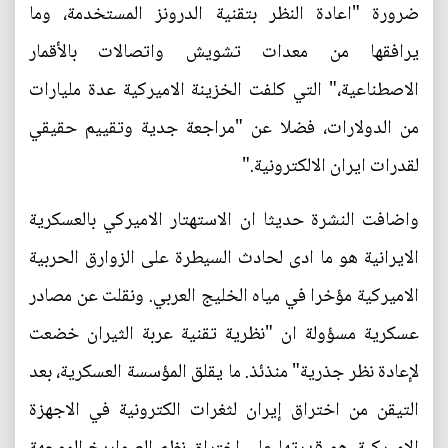
ضرورة "اعادة النظر بتقنية الدرونز المستخدمة، وما
يرافقها من معدات تشويش واتصالات بالأقمار
الاصطناعية،" التي كلفت الخزينة الاميركية عدة مليارات
من الدولارات، فضلا عن "مراجعة جدية وتقييم حقيقي
لقدرات ايران الالكترونية."
واضافت النشرة حديثا ان الاستهتار الاميركي بالعسكرية
الايرانية هو ما ادى لحادث السيطرة على الزوارق الحربية
الاميركية مؤخرا في مياه الخليج العربي. ونقلت عن مصادر
عسكرية مسؤولة ان "نظرية تقنية عربة الثيران خضعت
لإعادة نظر جذرية" منذئذ. ما يقلق المؤسسة العسكرية، بعد
التيقن من اختراق إيران لثغرات الكترونية في الاجهزة