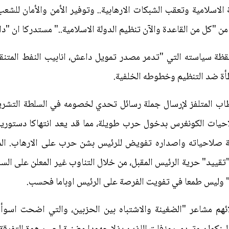
 الاسلامية وتعقب الشبكات الارهابية.. وتوفير الأمن والأمان للشع
 "كل من القاعدة والآن تنظيم الدولة الاسلامية.." مستدركا ان "داع
قظة سياسته التي "تدمر مصدر تمويل داعش، انابيب النفط المتنقل
أة ضد التنظيم وخطوطه الخلفية.
طاب المتلفز لإرسال جملة رسائل تحدي لخصومه في السلطة التشريعي
صلاحيات الكونغرس بدخول حرب طويلة، مما قد يعد انتهاكا دستوريا
ة صلاحياته واصداره تفويض للرئيس بشن حرب على الارهاب. المس
قييد" حرية الرئيس المقبل، من خلال التناوب غير المعلن على ال
" وليس طمعا في تفويت الفرصة على الرئيس اوباما فحسب.
ئهم مشاعر "الضغينة والاشتباه بين الحزبين، والتي اضحت اسوأ