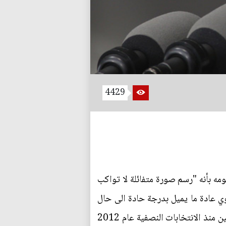
4429
مه بأنه "رسم صورة متفائلة لا تواكب
وي عادة ما يميل بدرجة حادة الى حال
التفاؤل وتبرير فعالية السياسات السابقة. الرئيس اوباما من جانبه عانى بشدة من تصلب خصومه الجمهوريين منذ الانتخابات النصفية عام 2012