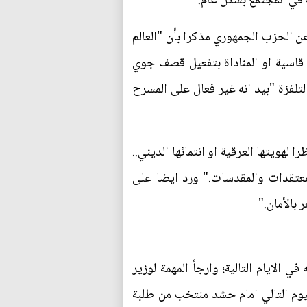
ة في المجتمع بشكل عام.
ن الحزب الجمهوري مذكرا بأن "العالم
 قاسية او المناداة بتفعيل قصف جوي
لفزة "بيد انه غير فعال على المسرح
هويتها العرقية او انتمائها الديني..
لمعتقدات والمقدسات." ورد ايضا على
بالأمان."
الايام التالية؛ وارجأ المهمة لوزير
يوم التالي امام حشد منتخب من طلبة