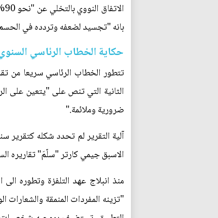
ال
بانه "تجسيد لضعفه وتردده في الحسم.
حكاية الخطاب الرئاسي السنوي
تتطور الخطاب الرئاسي سريعا من تقري
الثانية التي تنص على "يتعين على ال
ضرورية وملائمة."
آلية التقرير لم تحدد شكله كتقرير س
الاسبق جيمي كارتر "سلّمَ" تقاريره ال
منذ انبلاج عهد التلفزة وتطوره الى 
"تزينه المفردات المنمقة والشعارات 