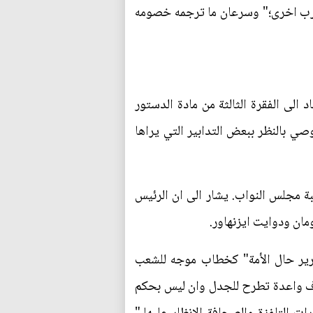
عالم اندلاع حرب اخرى؛" وسرعان ما ترجمه خصومه
لى الفقرة الثالثة من مادة الدستور
ي بالنظر ببعض التدابير التي يراها
ة مجلس النواب. يشار الى ان الرئيس
مان ودوايت ايزنهاور.
تقرير حال الأمة" كخطاب موجه للشعب
داف واعدة تطرح للجدل وان ليس بحكم