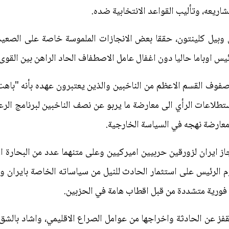
اريعه، وتأليب القواعد الانتخابية ضده.
غان وبيل كلينتون، حققا بعض الانجازات الملموسة خاصة على الصع
لرئيس اوباما حاليا دون اغفال عامل الاصطفاف الحاد الراهن بين القوى 
صفوف القسم الاعظم من الناخبين والذين يعتبرون عهده بأنه "باه
200. وتشير ابرز استطلاعات الرأي الى معارضة ما يربو عن نصف الناخبين لبرنام
معارضة نهجه في السياسة الخارجية.
ايران لزورقين حربيين اميركيين وعلى متنهما عدد من البحارة الام
الرئيس على استثمار الحادث للنيل من سياساته الخاصة بايران وت
ت فورية متشددة من قبل اقطاب هامة في الحزبين.
فز عن الحادثة واخراجها من عوامل الصراع الاقليمي، واشاد بالش