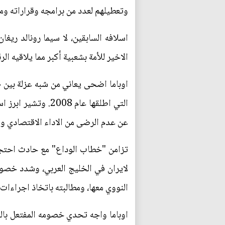
وتعطيلهم لعدد من برامجه وقراراته ومش
اسلافه السابقين، لا سيما رونالد ري
الاخير للأمة بشعبية أكبر مما يلاقيه ا
اوباما اضحى يعاني من شبه عزلة بين 
التي اطلقها عام 8
عن عدم الرضى من الاداء الاقتصادي و
تزامن "خطاب الوداع" مع حادث احتجاز 
لايران في الخليج العربي، وشدد خصوم 
النووي معها، ومطالبته باتخاذ اجراءا
اوباما واجه تحدي خصومه المفتعل بالق