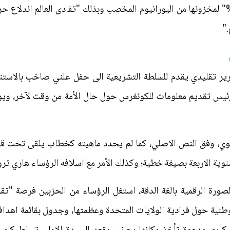
اتفاق النووي بالتخلي عن "نحو 90%" لمخزونها من اليورانيوم المخصب وبذلك "تفادى ال
"
ر تقليدي يقدم للسلطة التشريعية الى حفل علني صاخب بالاستناد ا
رئيس تقديم معلومات للكونغرس حول حال الأمة من وقت لآخر، ويوص
نوي، وفق النص الاصلي، كما لم يحدد ماهيته كخطاب يلقى تحت قب
سنوية الاربعة بصيغة خطية؛ وكذلك الأمر مع اسلافه الرؤساء هاري ترو
الصورة الرقمية بالغة الدقة، استغل الرؤساء من الحزبين فرصة "
الوطنية حول فرادية الولايات المتحدة وعظمتها، وجدول بقائمة اه