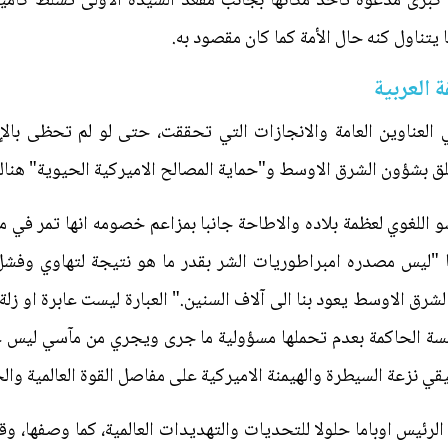
ى مدعوة تأخذ مكانها بجانب مقعد السيدة الاولى تسلط كاميرات 
 يتناول كنه حال الأمة كما كان مقصود به.
 العربية
العناوين العامة والانجازات التي تحققت، حتى لو لم تحظى بالإ
علق بشؤون الشرق الاوسط و"حماية المصالح الاميركية الحيوية" هناك
شو اللغوي لعظمة بلاده والاطاحة جانبا بمزاعم خصومه انها تمر في
ها "ليس مصدره امبراطوريات الشر بقدر ما هو نتيجة لتهاوي وفشل
لشرق الاوسط يعود بنا الى آلاف السنين." العبارة ليست عابرة او زلة ل
ة الحاكمة بعدم تحملها مسؤولية ما جرى ويجري من مآسي ليس عل
ي نزعة السيطرة والهيمنة الاميركية على مفاصل القوة العالمية وال
الرئيس اوباما حلولا للتحديات والتهديدات العالمية، كما وصفها، و