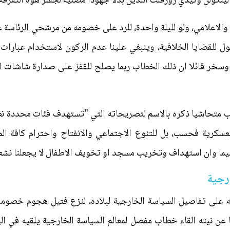
م لينكولن وتيدي روزفلت اللذين بذلا جهودا مضنية لجسر هوة التفرق
 والاعلامي، ولو لليلة واحدة، للرد على خصومه من مرشحي الرئاسة ع
ول للقضايا الخلافية، وينبغي علينا عدم الركون لاستخدام عبارات
سخر قائلا ان ذلك الخطاب ربما يصلح للقفز على صدارة شاشات الت
ب متحاشيا ذكره بالاسم لتصريحاته التي "تستهدف فئات محددة نظرا ل
 العسكرية فحسب، بل للتنوع الاجتماعي والانفتاح واحترام كافة ا
سيما وان استهداف وتخريب مسجد او تخويف الاطفال لا يجعلنا نشعر 
رجية
ه على تفاصيل السياسة الخارجية لبلاده، لنزع فتيل هجوم خصومه في 
عن نيته القاء خطاب مفصل لمعالم السياسة الخارجية يلقيه في ال