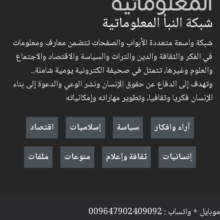
شبكة النبأ المعلوماتية
شبكة واسعة متعددة الأبواب والصفحات تتضمن معارف ومعلومات
في الفكر والثقافة والدين والتراث والسياسة والاقتصاد والاجتماع
والعلوم وغيرها، تتمثل في صحيفة الكترونية يومية شاملة..
وتهدف إلى الدفاع عن حقوق الإنسان ونشر الوعي والدعوة إلى بناء
الإنسان فكريا وثقافيا، وتطوير مهاراته وإمكانياته
آراء وافكار
سياسة
إسلاميات
اقتصاد
إنسانيات
ثقافة وإعلام
منوعات
ملفات
موبايل + واتساب : 009647902409092