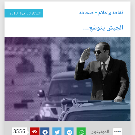
ثقافة وإعلام
-
صحافة
الثلاثاء 03 ايلول 2019
الجيش يتوسّع…
المونيتور
3556