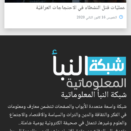
عمليّات قتل النشطاء في الاحتجاجات العراقيّة
الخميس 16 كانون الثاني 2020
شبكة النبأ المعلوماتية
شبكة واسعة متعددة الأبواب والصفحات تتضمن معارف ومعلومات
في الفكر والثقافة والدين والتراث والسياسة والاقتصاد والاجتماع
والعلوم وغيرها، تتمثل في صحيفة الكترونية يومية شاملة..