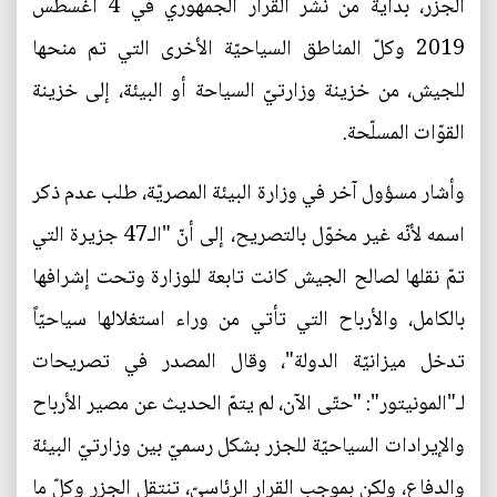
الجزر، بداية من نشر القرار الجمهوري في 4 أغسطس
2019 وكلّ المناطق السياحيّة الأخرى التي تم منحها
للجيش، من خزينة وزارتيّ السياحة أو البيئة، إلى خزينة
القوّات المسلّحة.
وأشار مسؤول آخر في وزارة البيئة المصريّة، طلب عدم ذكر
اسمه لأنّه غير مخوّل بالتصريح، إلى أنّ "الـ47 جزيرة التي
تمّ نقلها لصالح الجيش كانت تابعة للوزارة وتحت إشرافها
بالكامل، والأرباح التي تأتي من وراء استغلالها سياحيّاً
تدخل ميزانيّة الدولة"، وقال المصدر في تصريحات
لـ"المونيتور": "حتّى الآن، لم يتمّ الحديث عن مصير الأرباح
والإيرادات السياحيّة للجزر بشكل رسميّ بين وزارتيّ البيئة
والدفاع، ولكن بموجب القرار الرئاسيّ، تنتقل الجزر وكلّ ما