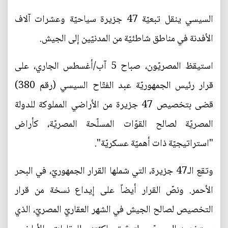
السيسي ينقل تبعيّة 47 جزيرة سياحيّة وعشرات آلاف
الأفدنة في مناطق شاطئيّة من المدنيّين إلى الجيش.
استيقظ المصريّون، صباح 5 آب/أغسطس الجاري، على
قرار رئيس الجمهوريّة عبد الفتّاح السيسي (رقم 380)
قضى بتخصيص 47 جزيرة من الأراضي المملوكة للدولة
المصريّة لصالح القوّات المسلّحة المصريّة، كأراض
"استراتيجيّة ذات أهميّة عسكريّة".
وتقع الـ47 جزيرة، التي شملها القرار الجمهوريّ، في البحر
الأحمر. ونصّ القرار أيضاً على إيداع نسخة من قرار
التخصيص لصالح الجيش في الشهر العقاريّ المصريّ، الذي