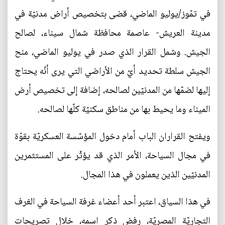
في تمّوز/يوليو الماضي، قضى بتخصيص أراض مدنيّة في
مدينة العريش- عاصمة محافظة شمال سيناء، لصالح
الجيش. وشمل القرار الذي صدر في يوليو الماضي، منح
الجيش سلطة تحديد أيّ من الأراضي التي يرى أنّه يحتاج
إليها لضمّها من المدنيّين لصالحه، إضافة إلى تخصيص أرض
الميناء وما يحيط بها من مناطق سكنيّة كلّها لصالحه.
ويفتح القراران الباب أمام دخول المؤسّسة العسكريّة بقوّة
في مجال السياحة، الأمر الذي قد يؤثّر على المستثمرين
المدنيّين الذين يعملون في هذا المجال.
في هذا السياق، اعتبر أحد أعضاء غرفة السياحة في الغرف
التجاريّة المصريّة، رفض ذكر اسمه، خلال تصريحات