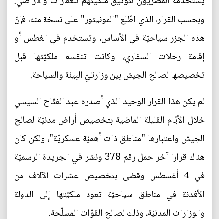
يستخدمه المصريّون لتوثيق ملكيّتهم للعقارات والأراضي.
وبحسب القرار، الذي اطّلع "المونيتور" على نسخة منه، فإنّ
هذه الجزر سياحيّة في الأساس، وتستخدم في الغطس أو
إقامة رحلات السفاري، وكانت تنقسم ملكيّتها قبل
تخصيصها لصالح الجيش بين وزارتيّ البيئة والسياحة.
لم يكن هذا القرار الوحيد الذي أصدره عبد الفتّاح السيسي
خلال الأيّام القليلة الماضية بتخصيص أراض مدنيّة لصالح
الجيش واعتبارها "مناطق ذات أهميّة عسكريّة"، ولكن كان
هناك قرارا آخر حمل رقم 378 ونشر في الجريدة الرسميّة
في 4 أغسطس وقضى بتخصيص عشرات الآلاف من
الأفدنة في مناطق سياحيّة تعود ملكيّتها إلى الدولة
والوزارات المدنيّة، وذلك لصالح القوّات المسلّحة.