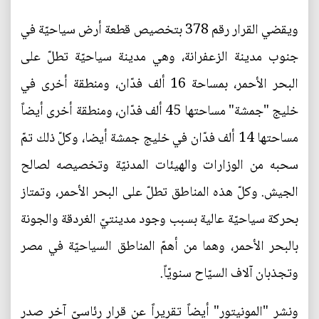
ويقضي القرار رقم 378 بتخصيص قطعة أرض سياحيّة في
جنوب مدينة الزعفرانة، وهي مدينة سياحيّة تطلّ على
البحر الأحمر، بمساحة 16 ألف فدّان، ومنطقة أخرى في
خليج "جمشة" مساحتها 45 ألف فدّان، ومنطقة أخرى أيضاً
مساحتها 14 ألف فدّان في خليج جمشة أيضا، وكلّ ذلك تمّ
سحبه من الوزارات والهيئات المدنيّة وتخصيصه لصالح
الجيش. وكلّ هذه المناطق تطلّ على البحر الأحمر، وتمتاز
بحركة سياحيّة عالية بسبب وجود مدينتيّ الغردقة والجونة
بالبحر الأحمر، وهما من أهمّ المناطق السياحيّة في مصر
وتجذبان آلاف السيّاح سنويّاً.
ونشر "المونيتور" أيضاً تقريراً عن قرار رئاسيّ آخر صدر