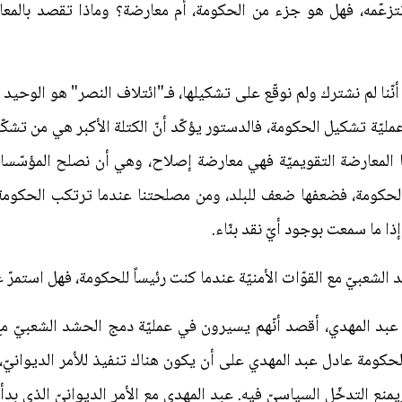
تتزعّمه، فهل هو جزء من الحكومة، أم معارضة؟ وماذا تقصد بالمعارض
أنّنا لم نشترك ولم نوقّع على تشكيلها، فـ"ائتلاف النصر" هو الوحيد ال
يّة تشكيل الحكومة، فالدستور يؤكّد أنّ الكتلة الأكبر هي من تشك
ّا المعارضة التقويميّة فهي معارضة إصلاح، وهي أن نصلح المؤسّسات
لحكومة، فضعفها ضعف للبلد، ومن مصلحتنا عندما ترتكب الحكومة أي
ا ما سمعت بوجود أيّ نقد بنّاء.
الشعبيّ مع القوّات الأمنيّة عندما كنت رئيساً للحكومة، فهل استمرّ 
د المهدي، أقصد أنّهم يسيرون في عمليّة دمج الحشد الشعبيّ مع الق
منع التدخّل السياسيّ فيه. عبد المهدي مع الأمر الديوانيّ الذي ب