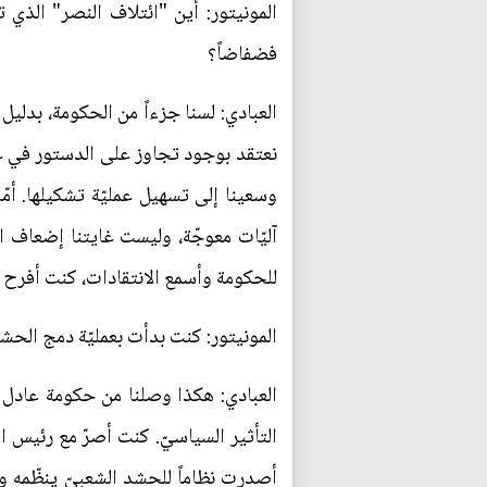
المونيتور: أين "ائتلاف النصر" الذي 
فضفاضاً؟
العبادي: لسنا جزءاً من الحكومة، بدليل 
نعتقد بوجود تجاوز على الدستور في عمل
وسعينا إلى تسهيل عمليّة تشكيلها. أم
آليّات معوجّة، وليست غايتنا إضعاف ا
للحكومة وأسمع الانتقادات، كنت أفرح إذ
المونيتور: كنت بدأت بعمليّة دمج الحشد 
العبادي: هكذا وصلنا من حكومة عادل عب
أصدرت نظاماً للحشد الشعبيّ ينظّمه وي