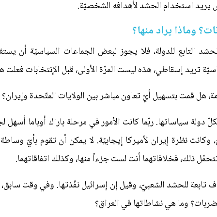
بعض يريد استخدام الحشد لأهدافه الشخصيّة.
ات؟ وماذا يراد منها؟
لحشد التابع للدولة، فلا يجوز لبعض الجماعات السياسيّة أن يستغ
يّة تريد إسقاطي، هذه ليست المرّة الأولى، قبل الإنتخابات فعلت هذا
ة، هل قمت بتسهيل أيّ تعاون مباشر بين الولايات المتّحدة وإيران؟ 
كلّ دولة سياساتها. ربّما كانت الأمور في مرحلة باراك أوباما أسهل لجه
ّ، وكانت نظرة إيران لأميركا إيجابيّة. لا يمكن أن تقوم بأيّ وساط
مّل ذلك، فخلافاتهما أنت لست جزءاً منها، وكذلك اتفاقاتهما.
ف تابعة للحشد الشعبيّ، وقيل إن إسرائيل نفّذتها. وفي وقت سابق
الضربات؟ وما هي نشاطاتها في العراق؟