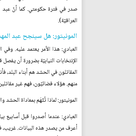
صدر في فترة حكومتي. كما أنّ عبد الم
العراقيّة).
المونيتور: هل سينجح عبد المه
العبادي: هذا الأمر يعتمد عليه. وفي 
الإنتخابات النيابيّة بضرورة أن يفصل 
المقاتلون في الحشد هم أبناء البلد، ف
منهم. هؤلاء فضائيّون، فهم غير مقاتلين
المونيتور: لماذا تُتّهَم بمعاداة الحش
العبادي: عندما أصدروا قبل أسابيع بيا
أعرف من يصدر هذه البيانات. غريب، في ا