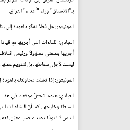
كردستان العراق إلى أوقات التوتّر بسب
بـ"الانسياق" وراء "أعداء" العراق.
المونيتور: هل فعلاً تفكّر بالعودة إل
العبادي: اللقاءات التي أجريها مع قياد
أجريها بصفتي مسؤولاً ورئيس ائتلاف س
ليست لأجل إسقاطها، بل لتقويم عملها.
المونيتور: إذا فشلت محاولتك بالعودة
العبادي: عندما تحتلّ موقعك في هذا ا
السلطة وخارجها. كما أنّ النشاطات الت
الناس لا تتوقّف عند منصب معيّن. نعم، 