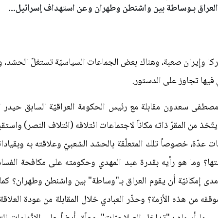
 العراق بـوساطة بين واشنطن وطهران وعن استهداف إسرائيل...
ميركا وإيران صعبة، وهناك بعض الجماعات السياسيّة تستغلّ الحشد، 
فيها تجاوز على الدستور.
صطفى سعدون مقابلة مع رئيس الحكومة العراقيّة السابق حيدر الع
ذ من المقرّ ذاته مكاناً لاجتماعات ائتلافه (ائتلاف النصر) واستقب
ّات عدّة، خصوصاً تلك المتعلّقة بالحشد الشعبيّ وعلاقته به وبقيا
ها؟ وما هو رأيه بقدرة عبد المهدي وحكومته على مكافحة الفساد؟
ا مدى إمكانيّة أن يقوم العراق بـ"وساطة" بين واشنطن وطهران؟ ك
قفه من هذه الأزمة؟ وحذّر العبادي خلال المقابلة من عودة العلاقة ب