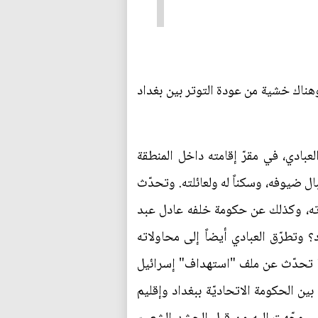
وهناك خشية من عودة التوتر بين بغداد
بادي، في مقرّ إقامته داخل المنطقة
ال ضيوفه، وسكناً له ولعائلته. وتحدّث
داته، وكذلك عن حكومة خلفه عادل عبد
 وتطرّق العبادي أيضاً إلى محاولاته
ما تحدّث عن ملف "استهداف" إسرائيل
ين الحكومة الاتحاديّة ببغداد وإقليم