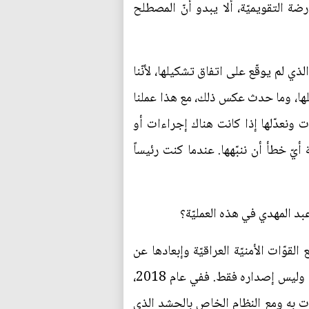
ة التقويميّة، ألا يبدو أنّ المصطلح
ذي لم يوقّع على اتفاق تشكيلها، لأنّنا
ّلها، وما حدث عكس ذلك، مع هذا عملنا
 ونعدّلها إذا كانت هناك إجراءات أو
ّ خطأ أن ننبّهها. عندما كنت رئيساً
عبد المهدي في هذه العمليّة؟
وّات الأمنيّة العراقيّة وإبعادها عن
التأثير السياسيّ. كنت أصرّ مع رئيس الحكومة عادل عبد المهدي على أن يكون هناك تنفيذ للأمر الديوانيّ، وليس إصداره فقط. ففي عام 2018،
دأت به ومع النظام الخاص بالحشد الذي