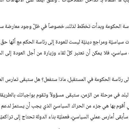
ب ما أسماه بـ"تداخل الصلاحيّات". وعلّق أيضاً على الاتّهامات ا
ى رئاسة الحكومة وبدأت تخطّط لذلك، خصوصاً في ظلّ وجود معارضة س
ات سياسيّة ومراجع دينيّة ليست للعودة إلى رئاسة الحكم مع أنّها حقّ 
ياسيّ، فلا يمكن أن نعتبر كلّ لقاء وزيارة من أجل العودة إلى ا
 إلى رئاسة الحكومة في المستقبل، ماذا ستفعل؟ هل ستبقى تمارس الع
لبلد في مرحلة من الزمن، ستبقى مسؤولاً وتقوم بواجباتك بالطريقة
ي أقوم بها هي جزء من الحراك السياسيّ الذي يجب أن يستمرّ لدعم الع
سأبقى أمارس عملي السياسيّ، فعمليّة بناء الدولة تحتاج إلى تراكميّة