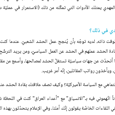
هدي يمتلك الأدوات التي تمكّنه من ذلك (الاستمرار في عمليّة دمج
دي في ذلك؟
الوقت ذاته، لديه توجّه بأن يُنجح عمل الحشد الشعبيّ. عندما كن
قادة الحشد عملهم في الحشد عن العمل السياسيّ، ومن يريد الترشّح 
أنا أتحدّث عن جهات سياسيّة تستغلّ الحشد لمصالحها، وأسمع من مق
، ويأخذون رواتب المقاتلين، إنّه أمر غريب.
د والتماهي مع السياسة الأميركيّة؟ وكيف تصف علاقتك بقادة الحشد عن
ناً اتّهموني فيه بـ"الانسياق" مع "أعداء العراق" كنت في اللحظة ذ
للقاءات الخاصّة يقولون إنّك أملنا، وفي الإعلام يتحدّثون بهذه الط