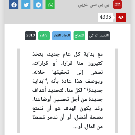
بي بي سي عربي
4335
التغيير الذاتي
النجاح
اتخاذ القرار
الارادة
2019
مع بداية كل عام جديد، يتخذ
كثيرون منا قرارا، أو قرارات،
نسعى إلى تحقيقها خلاله.
ويوصف هذا عادة بأنه \"بداية
جديدة\" لكل منا، لتحديد أهداف
جديدة من أجل تحسين أوضاعنا.
وقد يكون الهدف هو أن نتمتع
بصحة أفضل، أو أن ندخر قسطا
من المال. أو...