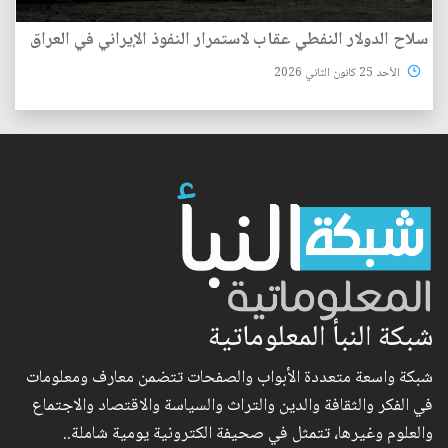
سلاح الدولار النفطي عقاب لاستمرار النفوذ الإيراني في العراق
الأحد 25 كانون الثاني 2026
شبكة النبأ المعلوماتية
شبكة واسعة متعددة الأبواب والصفحات تتضمن معارف ومعلومات
في الفكر والثقافة والدين والتراث والسياسة والاقتصاد والاجتماع
والعلوم وغيرها، تتمثل في صحيفة الكترونية يومية شاملة..