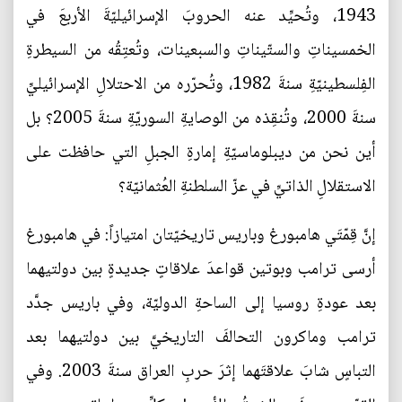
1943، وتُحيِّد عنه الحروبَ الإسرائيليّةَ الأربعَ في
الخمسيناتِ والستّيناتِ والسبعينات، وتُعتِقُه من السيطرةِ
الفِلسطينيّةِ سنةَ 1982، وتُحرّره من الاحتلالِ الإسرائيليِّ
سنةَ 2000، وتُنقِذه من الوصايةِ السوريّةِ سنةَ 2005؟ بل
أين نحن من ديبلوماسيّةِ إمارةِ الجبلِ التي حافظت على
الاستقلالِ الذاتيِّ في عزّ السلطنةِ العُثمانيّة؟
إنَّ قِمّتَي هامبورغ وباريس تاريخيّتان امتيازاً: في هامبورغ
أرسى ترامب وبوتين قواعدَ علاقاتٍ جديدةٍ بين دولتيهما
بعد عودةِ روسيا إلى الساحةِ الدوليّة، وفي باريس جدَّد
ترامب وماكرون التحالفَ التاريخيَّ بين دولتيهما بعد
التباسٍ شابَ علاقتَهما إثرَ حربِ العراق سنةَ 2003. وفي