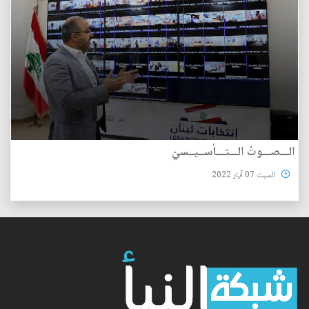
الـــصـــوتُ الـــتـــأســيــسيّ
السبت 07 آيار 2022