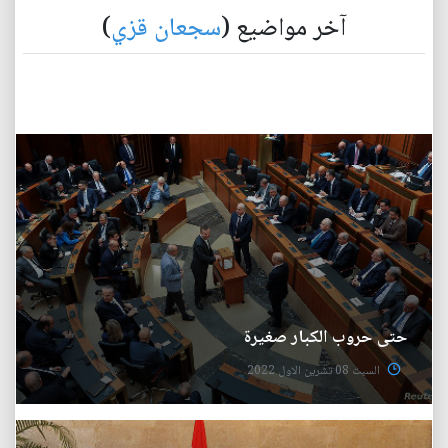
آخر مواضيع (
سجعان قزي
)
حتى حروب الكبار صغيرة
السبت 08 تشرين الاول 2022