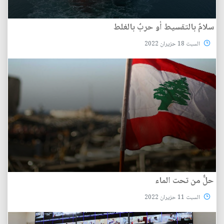
سلامٌ بالتقسيط أو حربٌ بالغلط
السبت 18 حزيران 2022
حلٌّ من تحت الماء
السبت 11 حزيران 2022