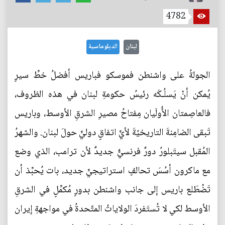
4782
لبنان
الدبلوماسية
الجولةُ على واشنطن فموسكو فباريس أفضلُ خطِّ سيرٍ
يُمكن أنْ يَسلُـكَه رئيسُ حكومةِ لبنان في هذه الظروف،
فالعاصِمتان الأُولَيان مِفتاحُ مصيرِ الشرقِ الأوسط، وباريس
تَبقى الضامِنةَ التاريخيّةَ لأيٍّ اتفاقٍ دوليٍّ حولَ لبنان. والشهرُ
المُقبل سيتَبلورُ دورٌ فرنسيٌّ جديدٌ لأن ترامب، الذي وضع
مع ماكرون أسُسَ تحالفٍ استراتيجيٍّ جديد، بات يُحبِّذ أن
تَضْطَلع باريس إلى جانب واشنطن بدورٍ مُكمِّلٍ في الشرقِ
الأوسط لكي لا تُستَفردَ الولاياتُ المتّحدةُ في مواجهةِ إيران