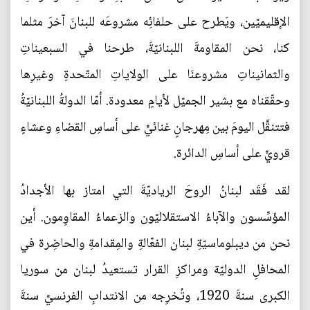
الإقليميّين، ويَطرح على حلفائِه مشروعَه للبنانَ آخرَ مثلما
كنا، نحن المقاومةَ اللبنانيّةَ، طرحنا في السبعيناتِ
والثمانيناتِ مشروعنَا على الولاياتِ المتّحدةِ وغيرِها
وحقّقناه مع بشير الجميّل لأيامٍ معدودة. أمّا الدولةُ اللبنانيّةُ
فتتنقَّل اليومَ بين مِهرجانٍ غنائيٍّ على أساسِ القضاءِ وعشاءٍ
قرويٍّ على أساسِ الدائرة.
لقد فَقَد لبنانُ الروحَ الرياديّةَ التي امتاز بها الأجدادُ
المؤسِّسون والآباءُ الاستقلاليّون والزعماءُ المقاوِمون. أين
نحن من ديبلوماسيّةِ لبنان الفعّالةِ والمِقدامةِ والحاضِرة في
المحافلِ الدوليّة ومراكزِ القرار تستعيدُ لبنان من سوريا
الكبرى سنةَ 1920، وتُخرِجه من الانتدابِ الفرنسيِّ سنةَ