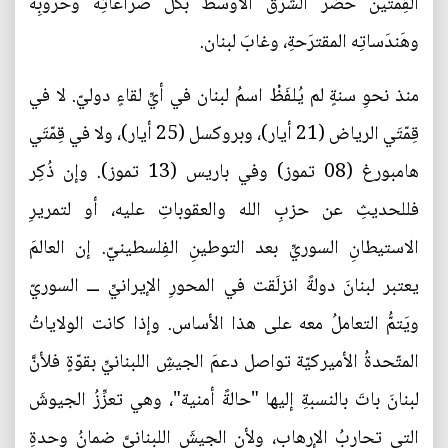
القِمّتين حضَر الشرقُ الأوسط بكلِّ صراعاتِه وحروبِه
وهَندَساتِه المقترَحةِ، وغابَ لبنان.
منذ نحوِ سنةٍ لم يُلفَظْ اسمُ لبنان في أيِّ لقاءٍ دوليّ. لا في
قِمّتَي الرياض (21 أيار)، وبروكسل (25 أيار)، ولا في قِمّتَي
هامبورغ (08 تموز) وفي باريس (13 تموز). وإن ذُكِر
فللحديثِ عن حزبِ الله والعقوباتِ عليه، أو لتمريرِ
الاستيطانِ السوريِّ بعد التوطينِ الفِلسطينيّ. إن العالمَ
يعتبر لبنانَ دولةً انزلَقت في المحورِ الإيرانيِّ ـــ السوريّ
ويَتمُّ التعاملُ معه على هذا الأساس. وإذا كانت الولاياتُ
المتّحدةُ الأميركيّة تواصل دعمَ الجيشِ اللبنانيِّ بقوّةٍ فلأنَّ
لبنانَ باتَ بالنسبةِ إليها "حالةً أمنية"، وهي تعزِّزُ الجيوشَ
التي تحاربُ الإرهاب، ولأن الجيشَ اللبنانيَّ ضمانُ وِحدةِ