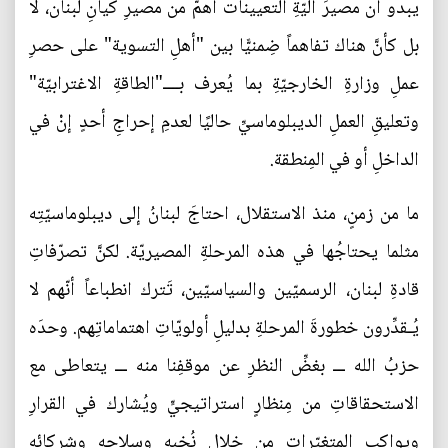
يبدو أن مصيرَ آليّةِ التعيينات أهمُّ من مصيرِ كيانِ لبنان، لا
بل كأنَّ هناك تفاهماً ضِمنيًّا بين "أهلِ التسوية" على حصرِ
عملِ وزارةِ الخارجيّةِ بما يُعرف بــــ"الطاقةِ الاغترابيّة"
وتعليقِ العملِ الديبلوماسيِّ حاليًا لعدمِ إحراجِ أحدٍ إنْ في
الداخلِ أو في المِنطقة.
ما من زمنٍ، منذ الاستقلال، احتاجَ لبنانُ إلى ديبلوماسيّتِه
مثلما يحتاجُها في هذه المرحلةِ المصيريّة. لكنَّ تصرّفاتِ
قادةِ لبنان، الرسميّين والسياسيّين، تَترك انطباعاً أنّهم لا
يُـقدِّرون خطورةَ المرحلةِ بدليلِ أولويّاتِ اهتماماتِهم. وحدَه
حزبُ الله ـــ بغضِّ النظرِ عن موقفِنا منه ـــ يتعاطى مع
الاستحقاقاتِ من مِنظارٍ استراتيجيٍّ ويُشارك في القرارِ
ويواكب المتغيّرات من خلال نُخبهِ وسلاحِه وشركائِه