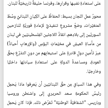
على استعادةِ نفسِها وقرارِها، وفرنسا حليفةٌ تاريخيّةٌ للبنان.
محورُ عملِ اللجان بسيط: الحفاظُ على الكِيانِ اللبنانيِّ وسْطَ
المتغيّرات، وضعُ مشروعٍ تنفيذيٍّ لإعادةٍ فوريّةٍ للنازحين
السوريّين إلى بلادِهم، انقاذُ اللاجئين الفِلسطينيّين في لبنان
من مأساةِ العيشِ في مخيّماتِ البؤسِ (والإرهابِ أحياناً)
عبرَ تأمينِ دولٍ قادرةٍ على استيعابِهم من دونِ التذرّعِ بحقِّ
العودةِ، ومساعدةُ الدولةِ على استعادةِ سيادتِها داخليًا
وخارجيًا.
وفي هذا السياقِ مِن حقِّ اللبنانيّين أن يَعرِفوا ماذا يَحمِل
رئيسُ الحكومةِ سعد الحريري إلى واشنطن وروسيا
وباريس. "الشفافيّةُ الوطنيّة" تَفرُض ذلك. فإذا كان يَحمِل