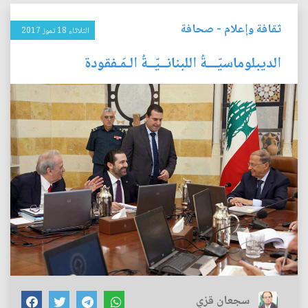
ثقافة وإعلام
-
صحافة
الثلاثاء 18 تموز 2017
الديبلوماسيّـــةُ اللبنانــيّــةُ الـمَـفقودة
سجعان قزي