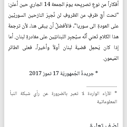
أفكاراً من نوعِ تصريِحه يومَ الجمعة 14 الجاري حين أعلن:
"تحت أيِّ ظرفٍ من الظروفِ لن نُجبِرَ النازحين السوريّين
على العودةِ الى سوريا"، فالأفضلُ أن يبقى هنا، لأن ترجمةَ
هذا الكلامِ تَعني أنَّه سيُجبِر اللبنانيّين على مغادرةِ لبنان. أما
إذا كان يَحمِل قضيةَ لبنان أولاً وأخيراً، فعلى الطائرِ
المَيمون.
* جريدةُ الجُمهوريّة 17 تموز 2017
...........................
* الآراء الواردة لا تعبر بالضرورة عن رأي شبكة النبأ
المعلوماتية
اضف تعليق