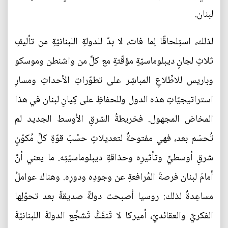
لبنان.
لذلك، استِلحاقًا لِما فات، لا بدّ للدولةِ اللبنانيّةِ من تأليفِ
ثلاثِ لجانٍ ديبلوماسيّةٍ مؤقّتةٍ مع كلِّ من واشنطن وموسكو
وباريس للاطِّلاعِ المباشِر على تطوّراتِ الأحداثِ ومسارِ
استراتيجيّاتِ هذه الدول وللحفاظِ على كِيانِ لبنان في هذا
المخاض المجهول. فخريطةُ الشرقِ الأوسط الجديد لم
تُحسَم بعد، فهي مفتوحةٌ لتعديلاتٍ حسْبَ قوّةِ كلِّ مُكوّنٍ
شرقِ أوسطيٍّ وتأثيرِه وحذاقةِ ديبلوماسيّتِه. ما يعني أنَّ
أمامَ لبنان فرصةَ المُرافعةِ عن وجودِه ودورِه. وهناك عواملُ
مساعِدةٌ لذلك: روسيا أصبحت دولةً صديقةً بعد تحوّلِها
الفكريِّ والعقائديّ، أميركا لا تَنفَكُّ تَشجِّع الدولةَ اللبنانيّةَ