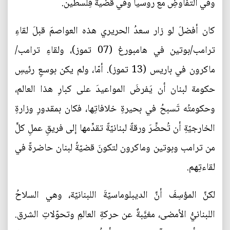
وفي التفاوضِ مع روسيا وفي قضية فِلسطين.
كان أفضلَ لو زار سعدُ الحريري هذه العواصمَ قبلَ لقاءِ
ترامب/بوتين في هامبورغ (07 تموز)، ولقاءِ ترامب/
ماكرون في باريس (13 تموز). أمّا، ولم يكن بوسعِ رئيسِ
حكومة لبنان أن يَفرضَ المواعيدَ على كبارِ هذا العالم،
وحكومتُه تَسبحُ في بحيرةِ خلافاتِها، فكان بمقدورِ وزارةِ
الخارجيّةِ أن تُحضِّرَ ورقةً لبنانيّةً تقدِّمها إلى فريقِ عملِ كلٍّ
من ترامب وبوتين وماكرون لتكونَ قضيّةُ لبنان حاضرةً في
لقاءتِهم.
لكنَّ المؤسِفَ أنَّ الديبلوماسيّةَ اللبنانيّة، وهي السلاحُ
اللبنانيُّ الأمضى، مغيَّبةٌ عن حركةِ العالمِ وتحوّلاتِ الشرق.