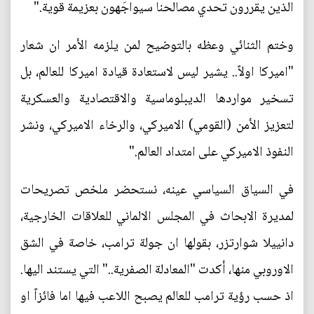
الذين يقررون تحدي مصالحنا سيواجَهون بعزيمة قوية."
وختم الثنائي وعظه بالتوضيح لمن يلزمه الأمر ان شعار
"اميركا اولاً.. يشير ليس لاستعادة قيادة اميركا للعالم، بل
تسخير مواردها الديبلوماسية والاقتصادية والعسكرية
لتعزيز الأمن (القومي) الاميركي، والرخاء الاميركي، ونشر
النفوذ الاميركي على امتداد العالم."
في السياق السياسي عينه، نستحضر ملخص تصريحات
لمديرة الابحاث في المجلس الالماني للعلاقات الخارجية،
دانييلا شوارتزر، بقولها ان جولة ترامب، خاصة في الشق
الاوروبي منها، أكدت "المعادلة الصفرية.." التي يستند اليها.
اذ حسب رؤية ترامب للعالم يصبح اللاعب فيها اما فائزاً او