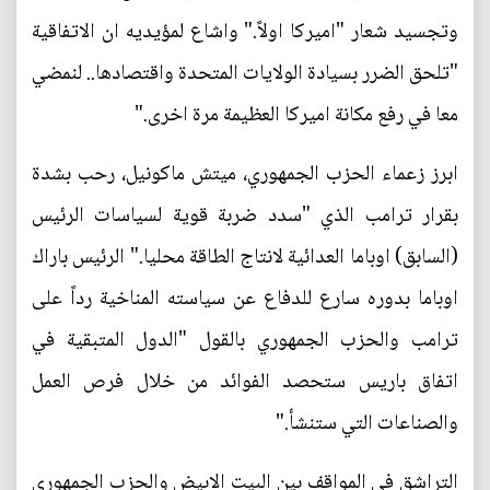
وتجسيد شعار "اميركا اولاً." واشاع لمؤيديه ان الاتفاقية
"تلحق الضرر بسيادة الولايات المتحدة واقتصادها.. لنمضي
معا في رفع مكانة اميركا العظيمة مرة اخرى."
ابرز زعماء الحزب الجمهوري، ميتش ماكونيل، رحب بشدة
بقرار ترامب الذي "سدد ضربة قوية لسياسات الرئيس
(السابق) اوباما العدائية لانتاج الطاقة محليا." الرئيس باراك
اوباما بدوره سارع للدفاع عن سياسته المناخية رداً على
ترامب والحزب الجمهوري بالقول "الدول المتبقية في
اتفاق باريس ستحصد الفوائد من خلال فرص العمل
والصناعات التي ستنشأ."
التراشق في المواقف بين البيت الابيض والحزب الجمهوري