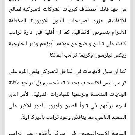
من جهة قابله اصطفاف كبريات الشركات الاميركية لصالح
الاتفاقية، عززه تصريحات الدول الاوروبية المختلفة
الالتزام بنصوص الاتفاقية. كما ان أقلية في ادارة ترامب
كانت على تباين واضح من موقفه، أبرزهم وزير الخارجية
ريكس تيلرسون وكريمة ترامب ايفانكا.
كما ان سيل الاتهامات في الداخل الاميركي يلقي اللوم على
ترامب ليس للانسحاب بحد ذاته فحسب، بل لتراجع مكانة
الولايات المتحدة وتزعمها للمبادرات الدولية، الأمر الذي
اسهم برأيهم في تبوأ الصين واوروبا الدور الاكبر على
الصعيد العالمي، مما يناقض وعود ترامب باميركا اولاً.
الساسة الاستراتيجيون في اميركا يأخذون على ترامب