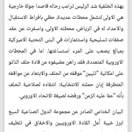
بهذه الخلفية شد الرئيس ترامب رحاله قاصدا جولة خارجية
هي الاولى لتشمل محطات عديدة، حظي بافراط الاستقبال
والاعداد له في الرياض، محطته الاولى، واسفرت عن عقد
صفقات تسليحية واستثمارات في البنى التحتية الاميركية
بمبالغ يصعب على المرء استساغتها. اما في المحطات
الاوروبية المتعددة، فقد راهن مضيفوه من قادة حلف الناتو
على امكانية "تليين" موقفه من الحلف والابتعاد عن مواقفه
المتطرفة إبان حملته الانتخابية: انتقاده لصلاحية الحلف
بأنه "عفا عليه الزمن" ورفضه لصيغة الاتحاد الاوروبي.
البيان الختامي الصادر عن مجموعة الدول الصناعية السبع
ابرز خيبة أمل القادة الاوروبيين والاخفاق في تلطيف