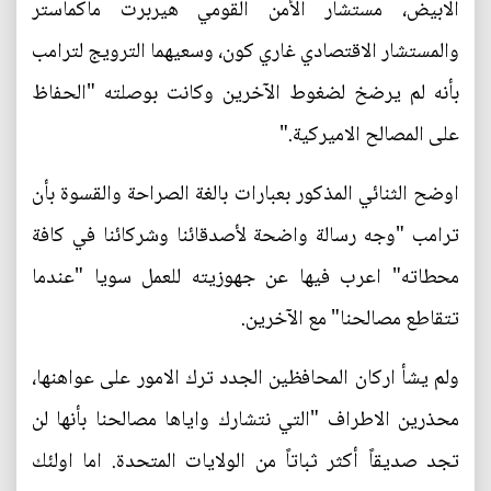
الابيض، مستشار الأمن القومي هيربرت ماكماستر
والمستشار الاقتصادي غاري كون، وسعيهما الترويج لترامب
بأنه لم يرضخ لضغوط الآخرين وكانت بوصلته "الحفاظ
على المصالح الاميركية."
اوضح الثنائي المذكور بعبارات بالغة الصراحة والقسوة بأن
ترامب "وجه رسالة واضحة لأصدقائنا وشركائنا في كافة
محطاته" اعرب فيها عن جهوزيته للعمل سويا "عندما
تتقاطع مصالحنا" مع الآخرين.
ولم يشأ اركان المحافظين الجدد ترك الامور على عواهنها،
محذرين الاطراف "التي نتشارك واياها مصالحنا بأنها لن
تجد صديقاً أكثر ثباتاً من الولايات المتحدة. اما اولئك