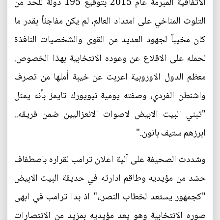
الاتفاقية المبرمة عام 2015 بتوقيع 195 دولة للحد من
التلوث المناخي على امتداد العالم، لم يكن مفاجئاً بقدر ما
كان مخيباً لجهود العديد من القوى والشخصيات النافذة
لحمله على الاقلاع عن وعوده الانتخابية بهذا الخصوص.
معظم الدول الاوروبية اعربت عن خيبة أملها من تصرف
واشنطن الفردي، وصفته يومية نيويورك تايمز بأنه يمثل
"تبني البيت الابيض لاصوات الانعزاليين ضمن فريقه..
ابرزهم ستيف بانون."
وشددت الصحيفة على آلية اعلان ترامب لقراره باصطفاف
حشد من مؤيديه وطاقم ادارته في حديقة البيت الابيض
"كجمهور يستعد لخطاب النصر.،" اذ بدا ترامب في ابهى
صوره الانتخابية وهو يعد مؤيديه بمزيد من الانتصارات