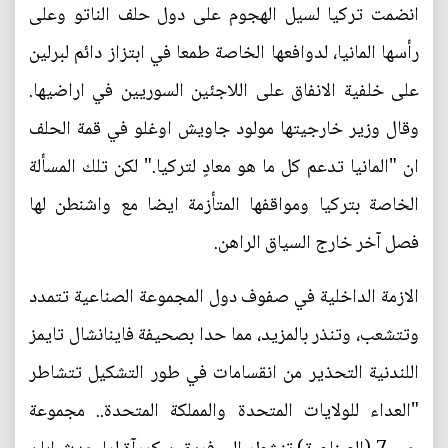
انضمت تركيا لسيل الهجوم على دول حلف الناتو وعلى
رأسها المانيا، لدوافعها الخاصة طمعا في ابتزاز دائم لبرلين
على خلفية الانفاق على اللاجئين السوريين في اراضيها.
وقال وزير خارجيتها مولود جاويش اوغلو في قمة الحلف
ان "المانيا تدعم كل ما هو معادٍ لتركيا." لكن تلك المسألة
الخاصة بتركيا ومواقفها المتأزمة ايضا مع واشنطن لها
فصل آخر خارج السياق الراهن.
الازمة الداخلية في صفوف دول المجموعة الصناعية تتمدد
وتتشعب، وتنذر بالمزيد، مما حدا بصحيفة فاينانشال تايمز
اللندنية التحذير من انقسامات في طور التشكيل تتشاطر
"العداء للولايات المتحدة والمملكة المتحدة.. مجموعة