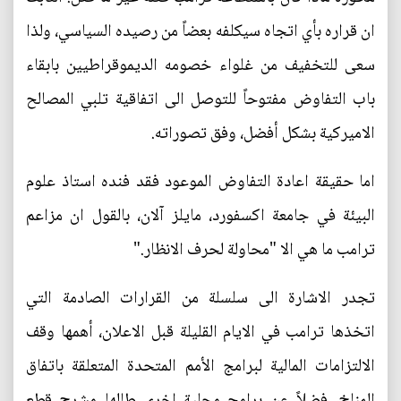
ان قراره بأي اتجاه سيكلفه بعضاً من رصيده السياسي، ولذا
سعى للتخفيف من غلواء خصومه الديموقراطيين بابقاء
باب التفاوض مفتوحاً للتوصل الى اتفاقية تلبي المصالح
الاميركية بشكل أفضل، وفق تصوراته.
اما حقيقة اعادة التفاوض الموعود فقد فنده استاذ علوم
البيئة في جامعة اكسفورد، مايلز آلان، بالقول ان مزاعم
ترامب ما هي الا "محاولة لحرف الانظار."
تجدر الاشارة الى سلسلة من القرارات الصادمة التي
اتخذها ترامب في الايام القليلة قبل الاعلان، أهمها وقف
الالتزامات المالية لبرامج الأمم المتحدة المتعلقة باتفاق
المناخ، فضلاً عن برامج محلية اخرى طالها مشرح قطع