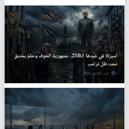
أميركا في عيدها الـ250.. جمهورية الخوف وحلمٌ يختنق
تحت ظل ترامب
الأحد 05 تموز 2026