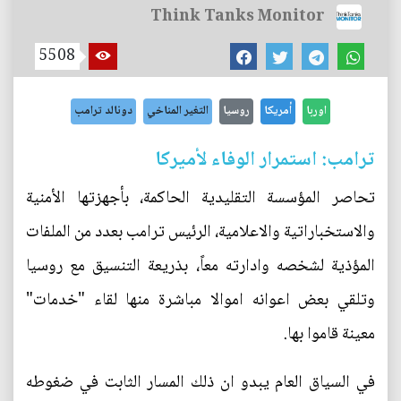
Think Tanks Monitor
5508
اوربا
أمريكا
روسيا
التغير المناخي
دونالد ترامب
ترامب: استمرار الوفاء لأميركا
تحاصر المؤسسة التقليدية الحاكمة، بأجهزتها الأمنية
والاستخباراتية والاعلامية، الرئيس ترامب بعدد من الملفات
المؤذية لشخصه وادارته معاً، بذريعة التنسيق مع روسيا
وتلقي بعض اعوانه اموالا مباشرة منها لقاء "خدمات"
معينة قاموا بها.
في السياق العام يبدو ان ذلك المسار الثابت في ضغوطه