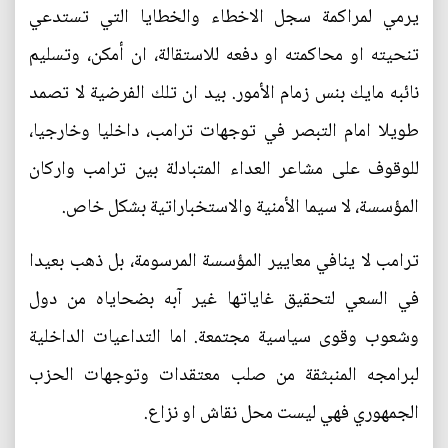
يرمي لمراكمة سجل الاخطاء والخطايا التي تستدعي
تنحيته او محاكمته او دفعه للاستقالة، ان أمكن، وتسليم
نائبه مايك بنس زمام الأمور. بيد ان تلك الفرضية لا تصمد
طويلا امام التبصر في توجهات ترامب، داخليا وخارجيا،
للوقوف على مشاعر العداء المتبادلة بين ترامب واركان
المؤسسة، لا سيما الأمنية والاستخباراتية بشكل خاص.
ترامب لا ينافي معايير المؤسسة المرسومة، بل ذهب بعيدا
في السعي لتحقيق غاياتها غير آبه بضحاياه من دول
وشعوب وقوى سياسية مجتمعة. اما التداعيات الداخلية
لبرامجه المنبثقة من صلب معتقدات وتوجهات الحزب
الجمهوري فهي ليست محل نقاش او نزاع.