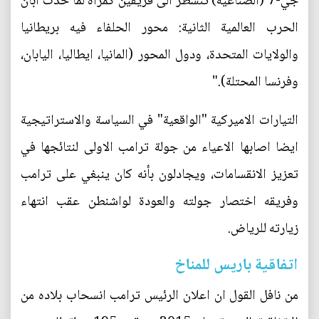
جي-7 (الصناعية) تنشطر الى فريقين كمرآة لما حدث ابان
الحرب العالمية الثانية: محور الحلفاء فيه بريطانيا
والولايات المتحدة، ودول المحور (المانيا، ايطاليا، اليابان،
وفرنسا المحتلة)."
التيارات الاميركية "الواقعية" في السياسة والاستراتيجية
ايضا اصابها الاعياء من جولة ترامب الاولى لنتائجها في
تعزيز الانقسامات، ويجادلون بأنه كان ينبغي على ترامب
وفريقه اختصار جولته والعودة لواشنطن عقب انتهاء
زيارته للرياض.
اتفاقية باريس للمناخ
من نافل القول ان اعلان الرئيس ترامب انسحاب بلاده من