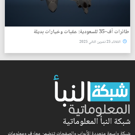
طائرات أف-35 للسعودية: عقبات وخيارات بديلة
الثلاثاء 25 تشرين الثاني 2025
شبكة النبأ المعلوماتية
شبكة واسعة متعددة الأبواب والصفحات تتضمن معارف ومعلومات