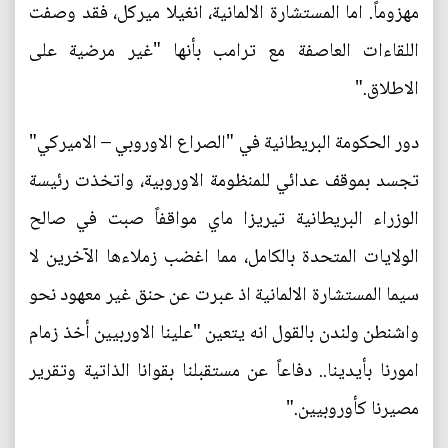
مهزوماً. اما المستشارة الالمانية، انغيلا ميركل، فقد وصفت
اللقاءات العاصفة مع ترامب بأنها "غير مرضية على
الاطلاق."
دور الحكومة البريطانية في "الصراع الاوروبي – الاميركي"
تجسد بموقف عدائي للمنظومة الاوروبية، واتخذت رئيسة
الوزراء البريطانية تيريزا ماي مواقفاً صبت في صالح
الولايات المتحدة بالكامل، مما اغضب زملاءها الآخرين لا
سيما المستشارة الالمانية اذ عبرت عن حنق غير معهود نحو
واشنطن ولندن بالقول انه يتعين "علينا الاوربيين أخذ زمام
امورنا بأيدينا.. دفاعاً عن مستقبلنا بقوانا الذاتية وتقرير
مصيرنا كأوروبيين."