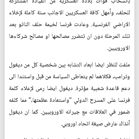
بانسحاب قوات بلاده العسكرية من القيادة المشتركة
للحلف، وأمهل كافة العسكريين الاجانب سنة كاملة لإخلاء
الاراضي الفرنسية. وعادت فرنسا لخيمة حلف الناتو بعد
تلك المرحلة دون ان تتضرر مصالحها او مصالح شركاءها
الاوروبيين.
ملفت للنظر ايضا ابعاد التشابه بين شخصية كل من ديغول
وترامب، فكلاهما لم يتعاطى السياسة من قبل واستندا الى
دعم قاعدة شعبية مؤثرة. ديغول ايضا رمى لإعلاء كلمة
فرنسا على المسرح الدولي "واستعادة عظمتها،" مما كلفه
ضمور في العلاقات مع جيرانه الاوروبيين. كما ان ديغول
آنذاك عارض صيغة اتحاد اوروبي.