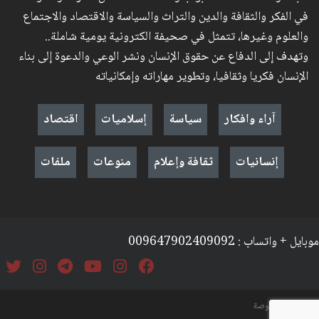
في الفكر والثقافة والدين والتراث والسياسة والاقتصاد والاجتماع
والعلوم وغيرها، تتمثل في صحيفة الكترونية يومية شاملة..
وتهدف إلى الدفاع عن حقوق الإنسان ونشر الوعي والدعوة إلى بناء
الإنسان فكريا وثقافيا، وتطوير مهاراته وإمكانياته
آراء وافكار
سياسة
إسلاميات
اقتصاد
إنسانيات
ثقافة وإعلام
منوعات
ملفات
موبايل + واتساب : 009647902409092
السياسة والخصوصة