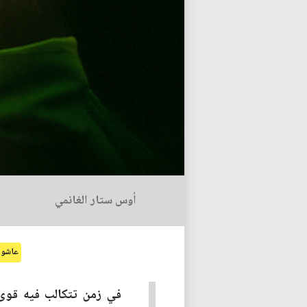
أوس ستار الغانمي
عاشور
في زمن تتكالب فيه قوى