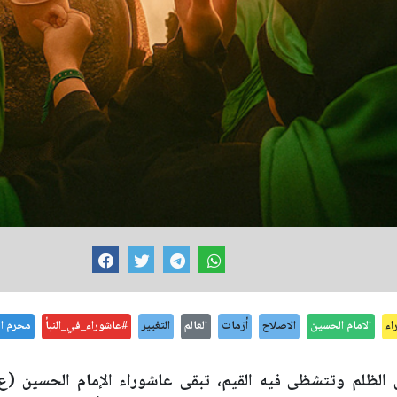
اء
الامام الحسين
الاصلاح
أزمات
العالم
التغيير
#عاشوراء_في_النبأ
محرم ال
 الظلم وتتشظى فيه القيم، تبقى عاشوراء الإمام الحسين (