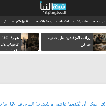
ياسة
إسلاميات
اقتصاد
إنسانيات
ثقافة وإعلام
منوعا
رواتب الموظفين على صفيح
هجرة الكفاءا
ساخن
الأسباب والآث
والإدارية
لتي يمكن أن تُقدمها عاشوراء للبشرية اليوم، في ظل ما ي