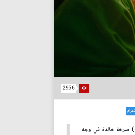
2956
حرام
ع) صرخة خالدة في وجه