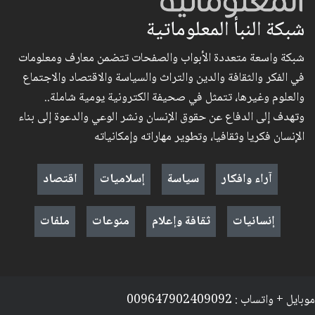
شبكة النبأ المعلوماتية
شبكة واسعة متعددة الأبواب والصفحات تتضمن معارف ومعلومات
في الفكر والثقافة والدين والتراث والسياسة والاقتصاد والاجتماع
والعلوم وغيرها، تتمثل في صحيفة الكترونية يومية شاملة..
وتهدف إلى الدفاع عن حقوق الإنسان ونشر الوعي والدعوة إلى بناء
الإنسان فكريا وثقافيا، وتطوير مهاراته وإمكانياته
آراء وافكار
سياسة
إسلاميات
اقتصاد
إنسانيات
ثقافة وإعلام
منوعات
ملفات
موبايل + واتساب : 009647902409092