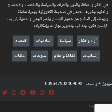
في الفكر والثقافة والدين والتراث والسياسة والاقتصاد والاجتماع
والعلوم وغيرها، تتمثل في صحيفة الكترونية يومية شاملة..
وتهدف إلى الدفاع عن حقوق الإنسان ونشر الوعي والدعوة إلى بناء
الإنسان فكريا وثقافيا، وتطوير مهاراته وإمكانياته
آراء وافكار
سياسة
إسلاميات
اقتصاد
إنسانيات
ثقافة وإعلام
منوعات
ملفات
موبايل + واتساب : 009647902409092
السياسة والخصوصة