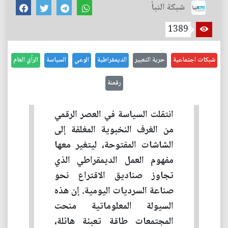
شبكة النبأ
1389
شبكات اجتماعية
حرية التعبير
الديمقراطية
الوعي
السياسة
الرأي العام
رقمنة
انتقلت السياسة في العصر الرقمي
من الغرف النخبوية المغلقة إلى
الشاشات المفتوحة، ليتغير معها
مفهوم العمل الديمقراطي الذي
تجاوز صناديق الاقتراع نحو
صناعة السرديات اليومية. إن هذه
السيولة المعلوماتية منحت
المجتمعات طاقة تعبئة هائلة،