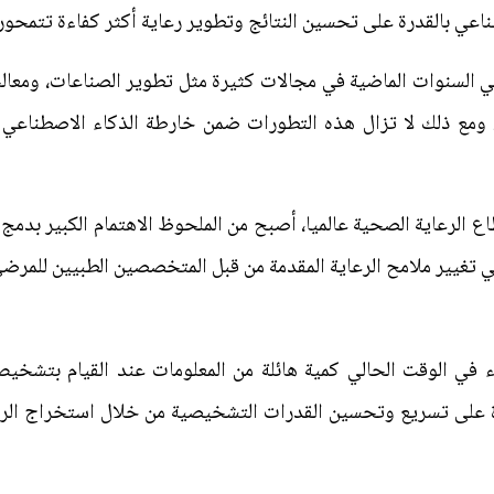
طناعي بالقدرة على تحسين النتائج وتطوير رعاية أكثر كفاءة تتمحو
ي السنوات الماضية في مجالات كثيرة مثل تطوير الصناعات، ومعال
.. ومع ذلك لا تزال هذه التطورات ضمن خارطة الذكاء الاصطناع
 الرعاية الصحية عالميا، أصبح من الملحوظ الاهتمام الكبير بدمج ت
في تغيير ملامح الرعاية المقدمة من قبل المتخصصين الطبيين للمرضى
اء في الوقت الحالي كمية هائلة من المعلومات عند القيام بتشخ
ة على تسريع وتحسين القدرات التشخيصية من خلال استخراج الرأي 