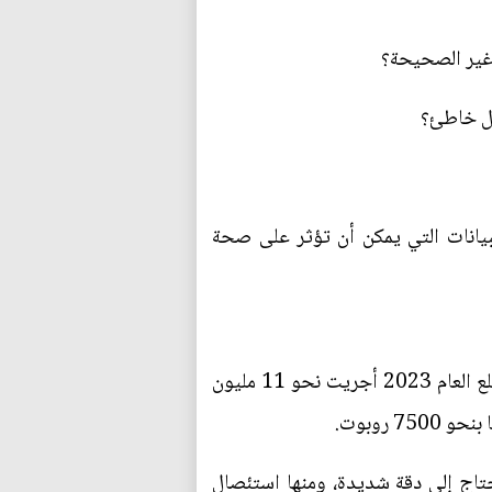
بيانات التي يمكن أن تؤثر على صحة
يجري جراحون حول العالم نحو 300 مليون عملية جراحية سنويا بحسب منظمة الصحة العالمية. ومع مطلع العام 2023 أجريت نحو 11 مليون
روبوت.
تاج إلى دقة شديدة، ومنها استئصال