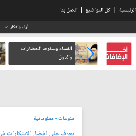
الرئيسية
|
كل المواضيع
|
اتصل بنا
آراء وافكار
س
بعين كتب لنفسه
الفساد وسقوط الحضارات
والدول
منوعات
-
معلوماتية
تعرف على افضل الابتكارات في