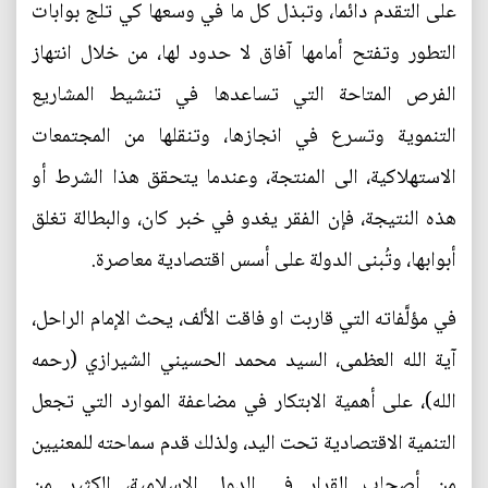
على التقدم دائما، وتبذل كل ما في وسعها كي تلج بوابات
التطور وتفتح أمامها آفاق لا حدود لها، من خلال انتهاز
الفرص المتاحة التي تساعدها في تنشيط المشاريع
التنموية وتسرع في انجازها، وتنقلها من المجتمعات
الاستهلاكية، الى المنتجة، وعندما يتحقق هذا الشرط أو
هذه النتيجة، فإن الفقر يغدو في خبر كان، والبطالة تغلق
أبوابها، وتُبنى الدولة على أسس اقتصادية معاصرة.
في مؤلَّفاته التي قاربت او فاقت الألف، يحث الإمام الراحل،
آية الله العظمى، السيد محمد الحسيني الشيرازي (رحمه
الله)، على أهمية الابتكار في مضاعفة الموارد التي تجعل
التنمية الاقتصادية تحت اليد، ولذلك قدم سماحته للمعنيين
من أصحاب القرار في الدول الإسلامية، الكثير من