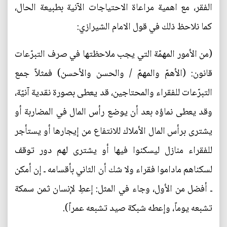
الفقر، مع اهمية مراعاة الاحتياجات الآنية بطبيعة الحال،
كما نلاحظ ذلك في قول الامام الشيرازي:
(من الأمور المهمّة التي يجب ملاحظتها في صرف التبرّعات
قانون: (الأهمّ والمهمّ / والحسن والأحسن) فمثلاً جمع
التبرّعات للفقراء والمحتاجين، قد يعطى بصورة نقدية آنيّة،
وقد يعطى نماؤه بعد أن يوضع رأس المال في المضاربة أو
يشترى برأس المال الأملاك للانتفاع من إيجارها أو يستأجر
للفقراء منازل ليسكنوا فيها أو يشترى لهم دور توقف
لسكناهم ماداموا فقراء ولا شك أن الثاني بأقسامه ـ إن أمكن
ـ أفضل من الأول، وجاء في المثل: إعطِ لإنسان ثمن سمكة
تشبعه يوماً، وإعطه شبكة صيد تشبعه عمراً).