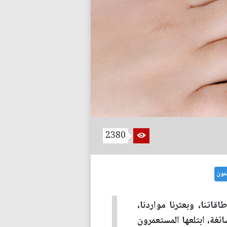
2380
مون
قاتنا، وبعثرنا مواردنا،
ئغة، ابتلعها المستعمرون