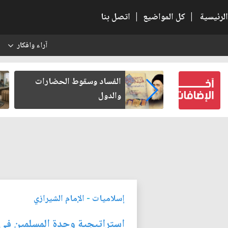
الرئيسية
|
كل المواضيع
|
اتصل بنا
آراء وافكار
س
عين كتب لنفسه
الفساد وسقوط الحضارات
والدول
إسلاميات
-
الإمام الشيرازي
استراتيجية وحدة المسلمين في 