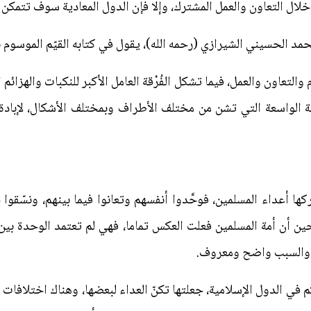
خلال التعاون والعمل المشترك، وإلا فإن الدول المعادية سوف تتمكن 
محمد الحسيني الشيرازي (رحمه الله)، يقول في كتابه القيّم الموسوم بـ
التعاون والعمل، فيما تشكل الفُرْقة العامل الأكبر للنكبات والهزائ
ة الواسعة التي تشن من مختلف الأطراف وبمختلف الأشكال، لإبادة
كها أعداء المسلمين، فوحَّدوا أنفسهم وتعانوا فيما بينهم، ونسّقو
ين أن أمة المسلمين فعلت العكس تماما، فهي لم تعتمد الوحدة بين
ة، والسبب واضح ومعروف.
م في الدول الإسلامية، جعلتها تكنّ العداء لبعضها، وهناك اختلاف