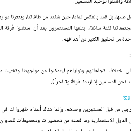
لطة وأهملوا توحيد المسلمين.
ل عليها، بل قمنا بالعكس تماما، حين شتّتنا من طاقاتنا، وبعثرنا موار
جتمعاتنا لقمة سائغة، ابتلعها المستعمرون بعد أن استغلوا فُرقة 
وحدة من تحقيق الكثير من أهدافهم.
:
 على اختلاف اتجاهاتهم ونواياهم ليتمكنوا من مواجهتنا وتفتيت مج
نحن المسلمين إذ ازددنا فرقةً وتناحراً).
دوج
رجي من قبل المستمِرين وحدهم، وإنما هناك أعداء ظهروا لنا في 
 الدول الاستعمارية وما فعلته من تحضيرات وتخطيطات للعدوان ع