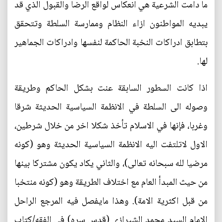
ما دامت الشرعية هي انعكاس لواقع الرضا والقبول الذي قد
يبديه المواطنون ازاء النظام وممارسة السلطة وتتحقق
بتطابق ادراكات النخبة الحاكمة لنفسها وادراكات الجماهير
لها.
اذا كانت السطور السابقة عنت بشكل الحاكم وطريقة
وصوله الى السلطة في الانظمة السياسية الحديثة شرقا
وغربا، فإنها في الاسلام تأخذ شكلا اخر من خلال شرطين،
الاول لاتلتفت اليه الانظمة السياسية الحديثة وهو (كونه
مرضيا لله سبحانه تعالى)، والثاني يكاد يكون مشتركا بينها
من حيث المبدأ العام مع اختلاف الطريقة وهو (كونه منتخبا
من قبل اكثرية الامة). وهذا مايفصل فيه المرجع الراحل
الامام السيد محمد الشيرازي (قدس سره) في الفقه/كتاب