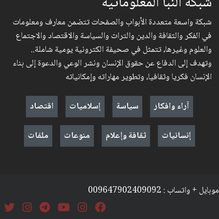
شبكة النبأ المعلوماتية
شبكة واسعة متعددة الأبواب والصفحات تتضمن معارف ومعلومات
في الفكر والثقافة والدين والتراث والسياسة والاقتصاد والاجتماع
والعلوم وغيرها، تتمثل في صحيفة الكترونية يومية شاملة..
وتهدف إلى الدفاع عن حقوق الإنسان ونشر الوعي والدعوة إلى بناء
الإنسان فكريا وثقافيا، وتطوير مهاراته وإمكانياته
آراء وافكار
سياسة
إسلاميات
اقتصاد
إنسانيات
ثقافة وإعلام
منوعات
ملفات
موبايل + واتساب : 009647902409092