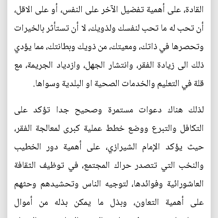
القادة، على أهمية تفضيل الآخر على النفس، أو على الاقل،
أن تحب له ما تحب لنفسك ولذويك، لا أن تستأثر بالخيرات
وتحصرها في ذاتك، ومعيتك، من ذويك وبطانتك، مما يؤدي
ذلك الى زيادة الفقر، وانتشار الجهل، وازدياد الجريمة، مع
قلة في التعليم والخدمات الصحية او البلدية وسواها.
لذلك هناك دعوات مستمرة وصحيح جدا تؤكد على
التكافل والتبرع ووضع خطط عملية كبرى لمعالجة الفقر،
حيث يؤكد الإمام الشيرازي، على أهمية دور الخطيب
والنخب التي تتصدر حراك المجتمع، في توظيف الثقافة
العاشورائية وفوائدها، لتوجيه الناس وتحشيدهم وحثهم
على أهمية التعاون، وبذل ما يمكن بذله من أموال