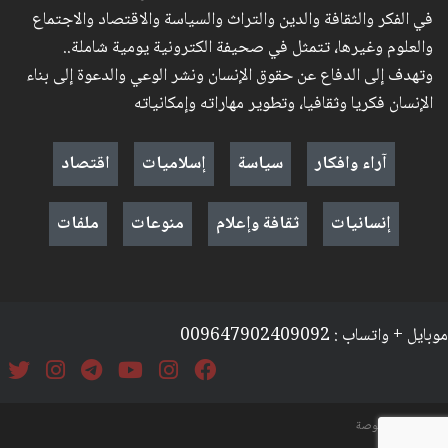
في الفكر والثقافة والدين والتراث والسياسة والاقتصاد والاجتماع
والعلوم وغيرها، تتمثل في صحيفة الكترونية يومية شاملة..
وتهدف إلى الدفاع عن حقوق الإنسان ونشر الوعي والدعوة إلى بناء
الإنسان فكريا وثقافيا، وتطوير مهاراته وإمكانياته
آراء وافكار
سياسة
إسلاميات
اقتصاد
إنسانيات
ثقافة وإعلام
منوعات
ملفات
موبايل + واتساب : 009647902409092
السياسة والخصوصة