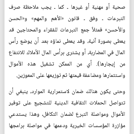
صحية أو مهنية أو غيرها ـ كما ـ يجب ملاحظة صرف
التبرعات ـ وفق ـ قانون «الأهم والمهم» و«الحسن
والأحسن» فمثلاً جمع التبرعات للفقراء والمحتاجين قد
يعطى بصورة آنية، وقد يعطى نماؤه بعد أن يوضع رأس
المال في المضاربة، أو يشترى برأس المال الأملاك للانتفاع
من إيجارها). أي من الممكن تشغيل هذه الأموال
واستثمارها ومضاعفة قيمتها ثم توزيعها على المعوزين.
وحتى يكون هنالك ضمان لاستمرارية الموارد، ينبغي أن
تتواصل الحملات الثقافية الدينية للتشجيع على توفير
الأموال ومواصلة التبرع لضمان التكافل، وهذا يستدعي
مؤازرة المؤسسات الخيرية ودعمها في مواصلة برامجها