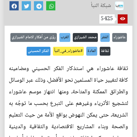
شبكة النبأ
5425
عاشوراء
الفقر
محمد الشيرازي
الغرب
رؤى من أفكار الامام الشيرازي
ثقافة
المادة
#عاشوراء_في_النبأ
الفكر الحسيني
ثقافة عاشوراء هي استذكار الفكر الحسيني ومضامينه
كافة لتغيير حياة المسلمين نحو الأفضل، وذلك عبر الوسائل
والطرائق الممكنة والمتاحة، ومنها انتهاز موسم عاشوراء
لتشجيع الأثرياء وغيرهم على التبرع بحسب ما توجّه به
الشريعة، حتى يمكن النهوض بواقع الأمة من حيث التعليم
والصحة وبناء المشاريع الاقتصادية والثقافية والدينية