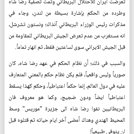
تعرضت ايران للاحتلال البريطاني وتمت تصفية رضا شاه
وطرده من الحكم بإشارة بسيطة من لندن، وجاء في
مذكرات رئيس الوزراء البريطاني آنذاك؛ ونستون تشرشل،
انه مستغرب من عدم تعرض الجيش البريطاني للمقاومة من
قبل الجيش الايراني سوى لساعتين فقط، ثم انهار تماماً.
والسبب في ذلك؛ أن نظام الحكم في عهد رضا شاه، كان
صورياً وليس واقعياً، فلم يكن نظام حكم بالمعني المتعارف
عليه في دول العالم، إنما حكماً اعتباطياً، وحكم كهذا يسقط
اعتباطياً ايضاً ودون ضجيج، وكما هو معروف فان
البريطانيين نفوا رضا شاه الى جزيرة "موريس" وسط
المحيط الهندي وهناك أمضى آخر ايام حياته ثم قتلوه قبل
ان يتوفى طبيعياً!