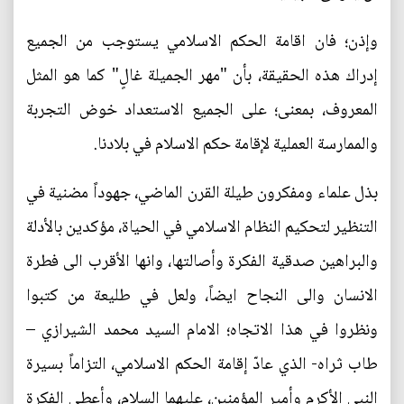
وإذن؛ فان اقامة الحكم الاسلامي يستوجب من الجميع
إدراك هذه الحقيقة، بأن "مهر الجميلة غالٍ" كما هو المثل
المعروف، بمعنى؛ على الجميع الاستعداد خوض التجربة
والممارسة العملية لإقامة حكم الاسلام في بلادنا.
بذل علماء ومفكرون طيلة القرن الماضي، جهوداً مضنية في
التنظير لتحكيم النظام الاسلامي في الحياة، مؤكدين بالأدلة
والبراهين صدقية الفكرة وأصالتها، وانها الأقرب الى فطرة
الانسان والى النجاح ايضاً، ولعل في طليعة من كتبوا
ونظروا في هذا الاتجاه؛ الامام السيد محمد الشيرازي –
طاب ثراه- الذي عادّ إقامة الحكم الاسلامي، التزاماً بسيرة
النبي الأكرم وأمير المؤمنين، عليهما السلام، وأعطى الفكرة