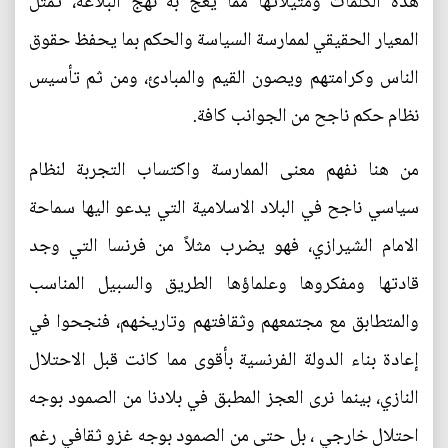
هذه الكلمات ومثيلاتها مما يعج به نهج البلاغة، تمثل
المعيار الحقيقي لممارسة السياسة والحكم بما يحفظ حقوق
الناس وكرامتهم ويصون القيم والمبادئ، ومن ثم تأسيس
نظام حكم ناجح من الجوانب كافة.
من هنا نفهم معنى الممارسة واكتساب التجربة لنظام
سياسي ناجح في البلاد الاسلامية التي يدعو اليها سماحة
الامام الشيرازي، فهو يضرب مثلاً من فرنسا التي وجد
قادتها ومفكروها وعلماؤها الطريق والسبيل المناسب
والمتطابق مع مجتمعهم وثقافتهم وتاريخهم، فنجحوا في
إعادة بناء الدولة الفرنسية بأقوى مما كانت قبل الاحتلال
النازي، بينما نرى العجز المطبق في بلادنا من الصمود بوجه
احتلال خارجي ، بل حتى من الصمود بوجه غزو ثقافي رغم