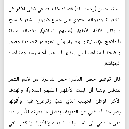
للسيّد حسن (رحمه الله) قصائد خالدات في شتّى الأغراض
الشعرية، وديوانه يحتوي على جميع ضروب الشعر كالمدح
والرثاء للأئمّة الأطهار (عليهم السلام)، وقصائد مليئة
بالملامح الإنسانية والوطنية. وفي شعره مرآة صادقة وصور
واضحة للمشاهد التي ينقلها لنا عبر أحاسيسه ومشاعره
الجيّاشة.
قال توفيق حسن العطّار: جعل شاعرنا من نظم الشعر
هدفين وهما آل البيت الأطهار (عليهم السلام)، والهدف
الآخر الوطن الحبيب الذي شبّ وترعرع فيه، وأقولها
بصراحة إنّه غني عن التعريف بفضل ما يعرفه الأُدباء عنه
متى ما دعي إلى المناسبات الدينية والأدبية، والكتب التي