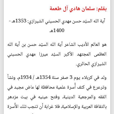
بقلم: سلمان هادي آل طعمة
آية الله السيّد حسن مهدي الحسيني الشيرازي: 1353هـ -
1400هـ
هو العالم الأديب الشاعر آية الله السيّد حسن بن آية الله
العظمى المجتهد الأكبر السيّد ميرزا مهدي الحسيني
الشيرازي الحائري.
ولد في كربلاء يوم 3 صفر سنة 1354هـ / 1934م، ونشأ
وترعرع في كنف أُسرة علمية محافظة لها ماض مجيد في
الفقه والمرجعية الدينية، وفتح عينيه في بيت مزدهر
بالثقافة العربية والإسلامية، فلا غرابة أن تنجب تلك الأُسرة