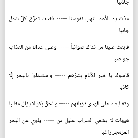
جلاببا
مدّت يد الأعدا لنهب نفوسنا ----- فغدت تمزّق كلّ شمل
جانبا
فابعث علينا من نداك صوائباً ----- وعلى عداك من العذاب
جواصبا
قاسوك يا خير الأنام بشرّهم ----- واستبدلوا بالبحر إلّا
كاذبا
وتغالبتك على الهدى ذؤبانهم ----- والحقّ بكر لا يزال مغالبا
هيهات لا يشفي السراب غليل من ----- يلوي عن البحر
المزمجر راغبا