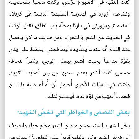
كنت ألتقيه في الأُسبوع مرّتين، وكنت معجباً بشخصيته
ونشاطه، أزوره في المدرسة السليمية الدينية في كربلاء
المقدسة، ويزورني في دارنا بمحلّة باب الطاق، نقتل الوقت
في الحديث عن الشعر والشعراء، ومن طريف ما كان يحصل
عند اللقاء أنّه عندما يمدُّ يده ليصافحني، يضغط على يدي
بقوّة مداعباً بحيث أشعر ببعض الوجع، ونظراً لنحافة
جسمي، كنت أشعر بعدم سحبها من بين أصابعه القوية،
وكنت في المرّات الأُخرى أُحاول أن أُسلّم عليه باللسان
فقط، وأتهيّب من قوّة يده، فيبتسم لذلك..
بعض القصص والخواطر التي تخصّ الشهيد:
دخل الشهيد السيّد حسن ميدان الشعر وحام حوله وانصرف
إلى قرض الشعر وكان بالطبع قادراً على النظم، لأنّ عدته من