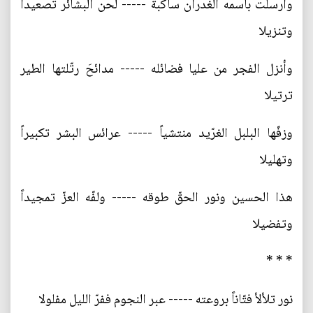
وأرسلت باسمه الغدران ساكبة ----- لحن البشائر تصعيداً
وتنزيلا
وأنزل الفجر من عليا فضائله ----- مدائحَ رتّلتها الطير
ترتيلا
وزفّها البلبل الغرّيد منتشياً ----- عرائس البشر تكبيراً
وتهليلا
هذا الحسين ونور الحقّ طوقه ----- ولفّه العزّ تمجيداً
وتفضيلا
* * *
نور تلألأ فتّاناً بروعته ----- عبر النجوم ففرّ الليل مفلولا