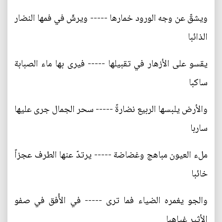
ويشقّ عن وجه الورود خمارها ----- ويرشّ في فمها النضار
الذائبا
يقسو على الأزهار في تقبيلها ----- فيرى بها ماء الصبابة
ساكبا
والأرض يلبسها الربيع نضارةً ----- سحر الجمال جرى عليها
ساربا
ملء العيون مباهج وغضاضة ----- يرتدّ عنها الطرف عجزاً
خائبا
والجو يغمره الضياء فما ترى ----- في الأُفق في صفو
الأثير غياهبا