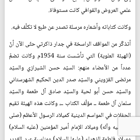
علمي العروض والقوافي كانت مستوفاة.
وكانت كتاباته وأشعاره مرسلة تصدر عن طبع لا تكلّف فيه.
أتذكّر من المواقف الراسخة في جدار ذاكرتي حتّى الآن أنّ
(الهيئة العلوية) التي تأسّست سنة 1954م وكانت تضمّ
عدداً من الأعضاء منهم: السيّد حسن الشيرازي والسيّد
مرتضى القزويني والسيّد صدر الدين الحكيم الشهرستاني
والسيّد حسن أبو لحية والسيّد صادق آل طعمة والسيّد
سلمان آل طعمة ــ مؤلّف الكتاب ــ، وكانت هذه الهيئة تقيم
الحفلات في المواسم الدينية كميلاد الرسول الأعظم (صلى
الله عليه وآله) وميلاد الإمام أمير المؤمنين (عليه السلام)
وميلاد فاطمة الزهراء (عليها السلام) ومناسبة عيد الغدير