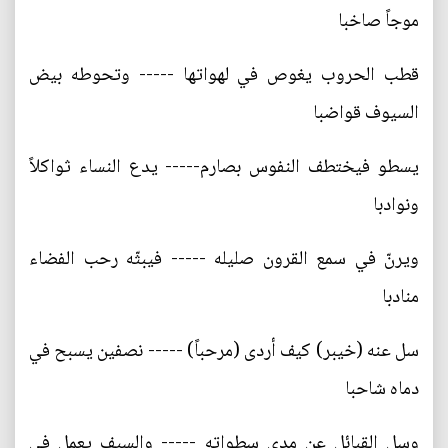
موجاً صاخبا
قطب الحروب يغوص في لهواتها ----- وتحوطه بيض
السيوف قواضبا
يسطو فيختطف النفوس بصارم----- يدع النساء ثواكلاً
ونوادبا
ويرنّ في سمع القرون صليله ----- فيبثّه رحب الفضاء
منادبا
سل عنه (خيبر) كيف أردى (مرحباً) ----- نصفين يسبح في
دماه شاحبا
وسل القبائل عن مدى سطواته ----- والسيف يعمل في