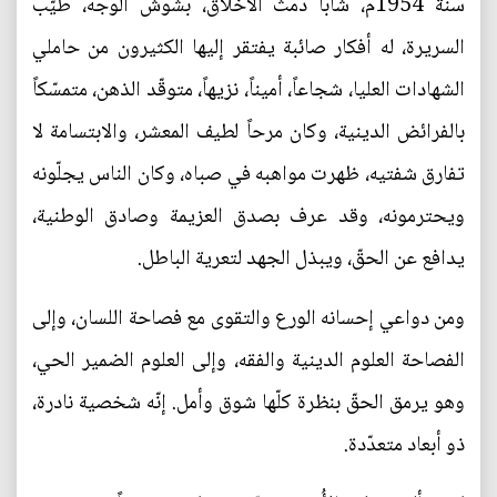
سنة 1954م، شاباً دمث الأخلاق، بشوش الوجه، طيّب
السريرة، له أفكار صائبة يفتقر إليها الكثيرون من حاملي
الشهادات العليا، شجاعاً، أميناً، نزيهاً، متوقّد الذهن، متمسّكاً
بالفرائض الدينية، وكان مرحاً لطيف المعشر، والابتسامة لا
تفارق شفتيه، ظهرت مواهبه في صباه، وكان الناس يجلّونه
ويحترمونه، وقد عرف بصدق العزيمة وصادق الوطنية،
يدافع عن الحقّ، ويبذل الجهد لتعرية الباطل.
ومن دواعي إحسانه الورع والتقوى مع فصاحة اللسان، وإلى
الفصاحة العلوم الدينية والفقه، وإلى العلوم الضمير الحي،
وهو يرمق الحقّ بنظرة كلّها شوق وأمل. إنّه شخصية نادرة،
ذو أبعاد متعدّدة.