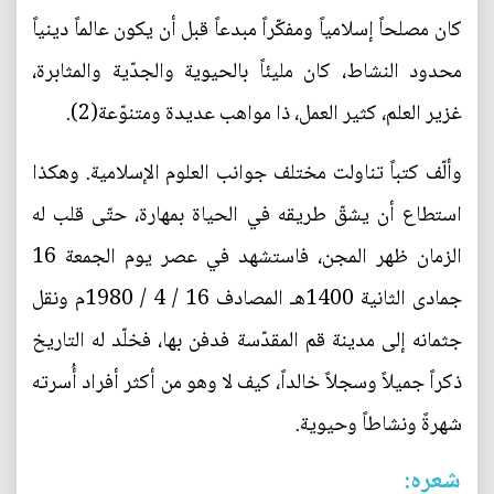
كان مصلحاً إسلامياً ومفكّراً مبدعاً قبل أن يكون عالماً دينياً
محدود النشاط، كان مليئاً بالحيوية والجدّية والمثابرة،
غزير العلم، كثير العمل، ذا مواهب عديدة ومتنوّعة(2).
وألّف كتباً تناولت مختلف جوانب العلوم الإسلامية. وهكذا
استطاع أن يشقّ طريقه في الحياة بمهارة، حتّى قلب له
الزمان ظهر المجن، فاستشهد في عصر يوم الجمعة 16
جمادى الثانية 1400هـ المصادف 16 / 4 / 1980م ونقل
جثمانه إلى مدينة قم المقدّسة فدفن بها، فخلّد له التاريخ
ذكراً جميلاً وسجلاً خالداً، كيف لا وهو من أكثر أفراد أُسرته
شهرةً ونشاطاً وحيوية.
شعره: