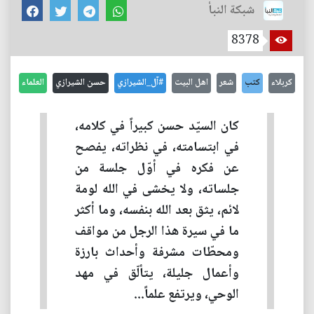
شبكة النبأ
8378
كربلاء
كتب
شعر
اهل البيت
#آل_الشيرازي
حسن الشيرازي
العلماء
كان السيّد حسن كبيراً في كلامه،
في ابتسامته، في نظراته، يفصح
عن فكره في أوّل جلسة من
جلساته، ولا يخشى في الله لومة
لائم، يثق بعد الله بنفسه، وما أكثر
ما في سيرة هذا الرجل من مواقف
ومحطّات مشرفة وأحداث بارزة
وأعمال جليلة، يتألّق في مهد
الوحي، ويرتفع علماً...