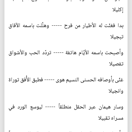
إكليلا
بدا فغنّت له الأطيار من فرح ----- وهلّلت باسمه الآفاق
تبجيلا
وأصبحت باسمه الأيّام هاتفة ----- تردّد الحب والأشواق
تفصيلا
غنّى بأوصافه الحسنى النسيم هوى ----- فطبق الأُفق توراة
وانجيلا
وسار هيمان عبر الحقل منطلقاً ----- ليوسع الورد في
مسراه تقبيلا