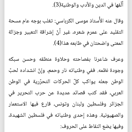
ألّفها في الدين والأدب والوطنية(3).
وقال عنه الأُستاذ موسى الكرباسي: تغلب بوجه عام مسحة
التقليد على عمرم شعره، غير أنّ إشراقة التعبير وجزالة
المعنى واضحتان في طابعه هذا(4).
وعرف شاعرنا بفصاحته وحلاوة منطقه وحسن سبكه
وجودة نظمه. ففي وطنياته نار وحمم، وإنّ انشداده لحبّ
الوطن جعله يواكب كلّ الحركات التحرّرية في الوطن
العربي، فقد كتب قصائد عديدة عن حرب التحرير في
الجزائر وفلسطين ولبنان وتونس، قارع فيها الاستعمار
والصهيونية. وهذه إحدى وطنياته في فلسطين الشهيدة،
وفيها يضع النقاط على الحروف: