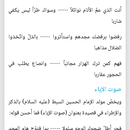
أنت الذي عمّ الأنام نوائلاً ----- وسواك طرّاً ليس يكفي
شاربا
رفضوا برفضك مجدهم واستأثروا ----- بالذلّ واتّخذوا
الضلال مذاهبا
فهم كمن ترك الهزار مجانباً ----- وانصاع يطلب في
الحجور عقاربا
صوت الإباء
ويخصّ مولد الإمام الحسين السبط (عليه السلام) بالذكر
والإطراء في قصيدة بعنوان (صوت الإباء) فما أحسن قوله:
فجر أطلّ ضحوك الوجه مبلولا ----- بدا فتوّج هام المجد