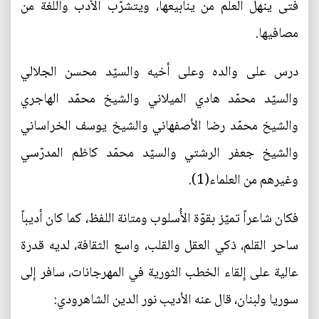
فتى ينهل العلم من ينابيعها، ويتشرّب الأدب واللغة من
مصافيها.
درس على والده وعلى أخيه والسيّد محسن الجلالي
والسيّد محمّد هادي الميلاني والشيخ محمّد الهاجري
والشيخ محمّد رضا الأصفهاني والشيخ يوسف الخراساني
والشيخ جعفر الرشتي والسيّد محمّد كاظم المدرّسي
وغيرهم من العلماء(1).
فكان شاعراً تميّز بقوّة الأُسلوب ومتانة اللفظ، كما كان أديباً
ساحر القلم، ذكي العقل والقلب، واسع الثقافة، لديه قدرة
عالية على إلقاء الخطب الثورية في المهرجانات، سافر إلى
سوريا ولبنان، قال عنه الأديب نور الدين الشاهرودي: