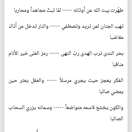
طهّرت بيت الله عن أوثانه ----- لمّا ثبتّ مجاهداً ومحاربا
تهب الجنان لمن تريد وتصطفي ----- والنار تدخل من أتاك
مغاضبا
بحر الندى ترب الهدى ربّ النهى ----- رمز العلى خير الأنام
مناقبا
الفكر يعجز حيث يجري مرسلاً ----- والعقل يعثر حين
يمضي صائبا
والكون يخشع لاسمه متواضعاً ----- وسماته يزري السحاب
الصائبا