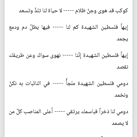
كوكب قد هوى وجنّ ظلام ----- لا حياة لنا تلذّ وتسعد
إيهاً فلسطين الشهيدة كم لنا ----- فيها يطلّ دم ودمع
يجمد
إيهاً فلسطين الشهيدة إنّنا ----- نهوى سواك وعن طريقك
نقصد
دومي فلسطين الشهيدة ملجأً ----- في النائبات به نكنّ
ونخمد
دومي لنا ذخراً فباسمك يرتقي ----- أعلى المناصب كلّ من
لا يصمد