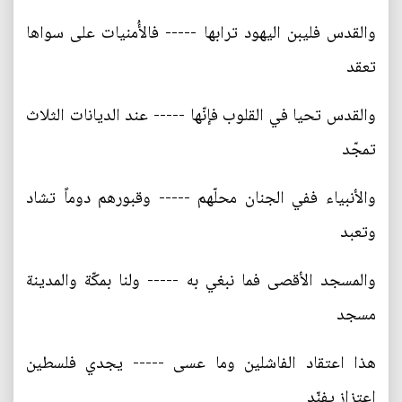
والقدس فليبن اليهود ترابها ----- فالأُمنيات على سواها
تعقد
والقدس تحيا في القلوب فإنّها ----- عند الديانات الثلاث
تمجّد
والأنبياء ففي الجنان محلّهم ----- وقبورهم دوماً تشاد
وتعبد
والمسجد الأقصى فما نبغي به ----- ولنا بمكّة والمدينة
مسجد
هذا اعتقاد الفاشلين وما عسى ----- يجدي فلسطين
اعتزاز يفنّد