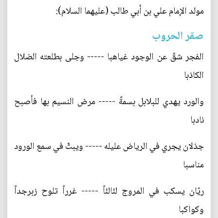
مولد الإمام علي بن أبي طالب (عليهما السلام):
صقر الحروب
الفجر شقّ عن الوجود غياهبا ----- وجلى بطلعته الضلال
الكاذبا
والورد يهدي للبلابل بسمةً ----- مرض النسيم بها فأصبح
نادبا
جذلان يجري في الرياض عليله ----- ويبثّ في سمع الورود
مناسبا
ريّان يسكب في المروج لئالئاً ----- غرراً تلوح زبرجداً
وكواكبا