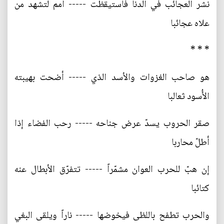
نشر العجائب في الدنا فاستيقظت ----- أُمم لتشهد من
علاه عجائبا
* * *
هو صاحب الغزوات والأسد الذي ----- أضحت بهيبته
الأُسود ثعالبا
صقر الحروب يسدّ عرض جناحه ----- رحب الفضاء إذا
أطلّ محاربا
إن هبّ للحرب العوان مشمّراً ----- تتفرّق الأبطال عنه
كتائبا
والحرب تطفح باللظى فيخوضها ----- ناراً ويلقى البغي