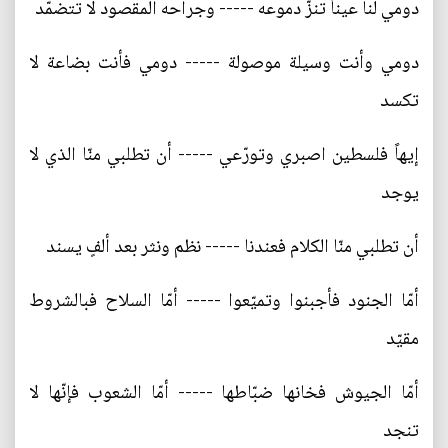
دومي لنا عيناً تنزّ دموعه ----- وجراحه المقصود لا تتضمّد
دومي وأنت وسيلة موصولة ----- دومي فأنت بضاعة لا
تكسد
إيهاً فلسطين اصبري وتورّعي ----- أن تطلبي منّا الذي لا
يوجد
أن تطلبي منّا الكلام فعندنا ----- نظم ونثر بعد ألفٍ يسند
أمّا الجنود فأجبنوا وتميّعوا ----- أمّا السلاح فبالشروط
مقيّد
أمّا الجيوش فخانها ضبّاطها ----- أمّا الشعوب فإنّها لا
تنجد