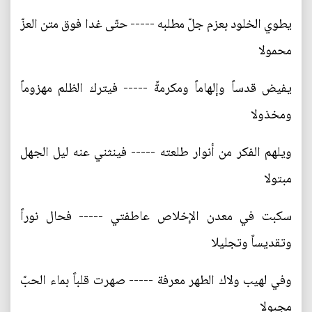
يطوي الخلود بعزم جلّ مطلبه ----- حتّى غدا فوق متن العزّ
محمولا
يفيض قدساً وإلهاماً ومكرمةً ----- فيترك الظلم مهزوماً
ومخذولا
ويلهم الفكر من أنوار طلعته ----- فينثني عنه ليل الجهل
مبتولا
سكبت في معدن الإخلاص عاطفتي ----- فحال نوراً
وتقديساً وتجليلا
وفي لهيب ولاك الطهر معرفة ----- صهرت قلباً بماء الحبّ
مجبولا