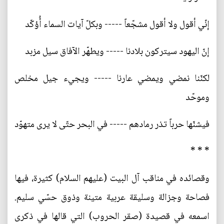
إنّي أقول ولا أقول مشجّعاً ----- وبكلّ آيات السماء أُؤكّد
إنّ اليهود سيتركون بلادنا ----- ويطهّر الآفاق سيل مزبد
لكنّنا نمضي ويمضي عارنا ----- ويجيء جيل مخلص
وموحّد
فيشنّها حرباً تذر رمادهم ----- في البحر حتّى لا يرى متهوّد
* * *
وقصائده في مناقب آل البيت (عليهم السلام) كثيرة، فيها
فصاحة وجزالة وسليقة عربية متينة وذوق حسّي سليم.
اسمعه في قصيدة (صقر الحروب) التي قالها في ذكرى