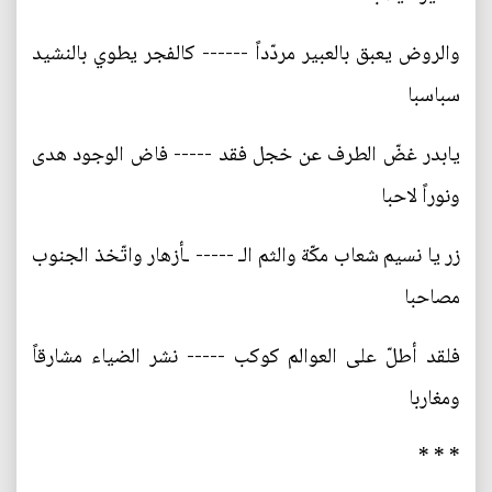
والروض يعبق بالعبير مردّداً ------ كالفجر يطوي بالنشيد
سباسبا
يابدر غضّ الطرف عن خجل فقد ----- فاض الوجود هدى
ونوراً لاحبا
زر يا نسيم شعاب مكّة والثم الـ ----- ـأزهار واتّخذ الجنوب
مصاحبا
فلقد أطلّ على العوالم كوكب ----- نشر الضياء مشارقاً
ومغاربا
* * *