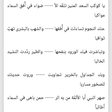
يا كوكب السعد المنير تلفّه الأ ----- ضواء في أُفق السماء
مواكبا
عنك النجوم تساءلت في أُفقها ----- والشهب بالبشرى تهبّ
ثواقبا
وتباشرت فيك الورود بنفحها ----- والطير ردّدت النشيد
الخالبا
وبك الجداول بالخرير تجاوبت ----- وروت حديثك
للصخور مساربا
صهر النبي أبا الأئمّة من به الر ----- حمن باهى في السماء
أطائباً