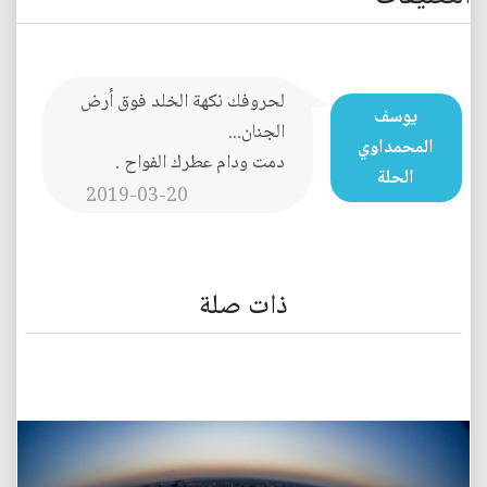
لحروفك نكهة الخلد فوق أرض
يوسف
الجنان...
المحمداوي
دمت ودام عطرك الفواح .
الحلة
2019-03-20
ذات صلة