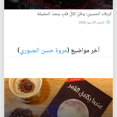
كربلاء الحسين: وطنٌ لكلِّ قلبٍ ينشدُ الحقيقة
الأربعاء 29 تموز 2026
آخر مواضيع (
مروة حسن الجبوري
)