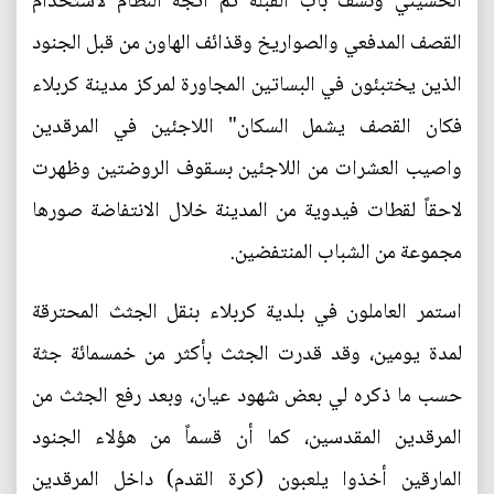
الحسيني ونسف باب القبلة ثم اتجه النظام لاستخدام
القصف المدفعي والصواريخ وقذائف الهاون من قبل الجنود
الذين يختبئون في البساتين المجاورة لمركز مدينة كربلاء
فكان القصف يشمل السكان" اللاجئين في المرقدين
واصيب العشرات من اللاجئين بسقوف الروضتين وظهرت
لاحقاً لقطات فيدوية من المدينة خلال الانتفاضة صورها
مجموعة من الشباب المنتفضين.
استمر العاملون في بلدية كربلاء بنقل الجثث المحترقة
لمدة يومين، وقد قدرت الجثث بأكثر من خمسمائة جثة
حسب ما ذكره لي بعض شهود عيان، وبعد رفع الجثث من
المرقدين المقدسين، كما أن قسماً من هؤلاء الجنود
المارقين أخذوا يلعبون (كرة القدم) داخل المرقدين