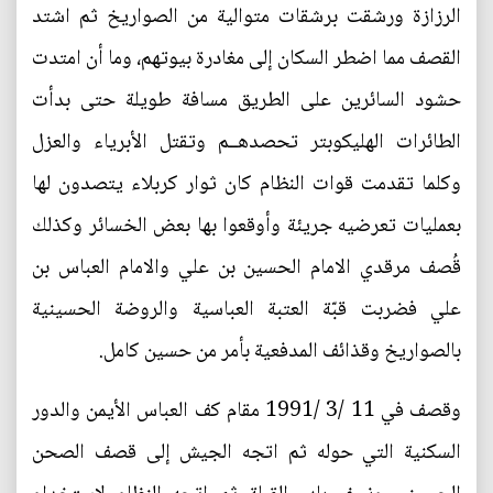
الرزازة ورشقت برشقات متوالية من الصواريخ ثم اشتد
القصف مما اضطر السكان إلى مغادرة بيوتهم، وما أن امتدت
حشود السائرين على الطريق مسافة طويلة حتى بدأت
الطائرات الهليكوبتر تحصدهــم وتقتل الأبرياء والعزل
وكلما تقدمت قوات النظام كان ثوار كربلاء يتصدون لها
بعمليات تعرضيه جريئة وأوقعوا بها بعض الخسائر وكذلك
قُصف مرقدي الامام الحسين بن علي والامام العباس بن
علي فضربت قبّة العتبة العباسية والروضة الحسينية
بالصواريخ وقذائف المدفعية بأمر من حسين كامل.
وقصف في 11 /3 /1991 مقام كف العباس الأيمن والدور
السكنية التي حوله ثم اتجه الجيش إلى قصف الصحن