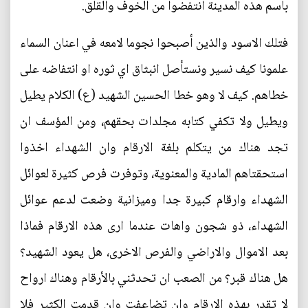
باسم هذه المدينة انتفضوا من الخوف والقلق.
فتلك الاسود والذين أصبحوا نجوما لامعه في اعنان السماء
علمونا كيف نسير ونستأصل انبثاق اي ثوره او انتفاضه على
خطاهم. كيف لا وهو خطا الحسين الشهيد (ع) الكلام يطيل
ويطيل ولا تكفي كتابه مجلدات بحقهم، ومن المؤسف ان
تجد هناك من يتكلم بلغة الارقام وان الشهداء اخذوا
استحقتاهم المادية والمعنوية، وتوفرت فرص كثيرة لعوائل
الشهداء وارقام كبيرة جدا وميزانية وضعت لدعم عوائل
الشهداء، ذو شجون واهات عندما ارى هذه الارقام فماذا
بعد الاموال والاراضي والفرص الاخرى، هل يعود الشهيد؟
هل هناك قبر؟ من الصعب ان تحدثني بالأرقام وهناك ارواح
لا تقدر بهذه الارقام وان تضاعفت وان قدمت الكثير فلا