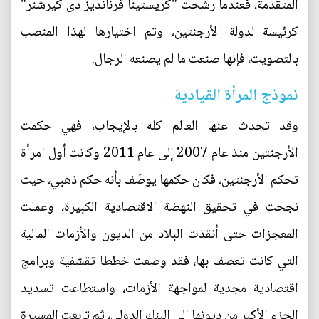
المتقدمة، فعندما رشحت "كريستينا فرنانديز دى كيرشنر"
كرئيسة لدولة الأرجنتين، وتم اختيارها لهذا المنصب
بالتصويت، فإنها صنعت ما لم يصنعه الرجال.
نموذج المرأة القيادية
وقد تحدث عنها العالم كله بالإيجاب، فهي حكمت
الأرجنتين منذ عام 2007 إلى عام 2011 وكانت أول امرأة
تحكم الأرجنتين، فكان حكمها يوصَف بأنه حكم ذهبي، حيث
نجحت في تحقيق النهضة الاقتصادية الكبيرة، وعملت
المعجزات حتى أنقذت البلاد من الديون والأزمات المالية
التي كانت تعصف بها، فقد وضعت خططا تقشفية وبرامج
اقتصادية مجدية لمواجهة الأزمات، واستطاعت تسديد
الجزء الأكبر من ديونها الى البنك الدولى، ثم تابعت المسيرة