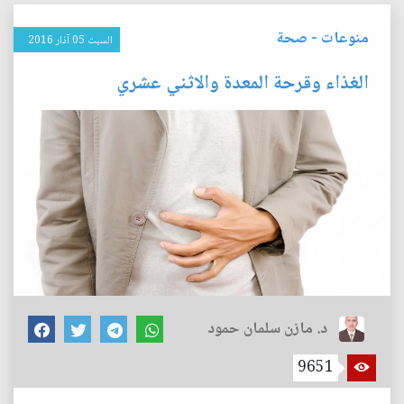
منوعات
-
صحة
السبت 05 آذار 2016
الغذاء وقرحة المعدة والاثني عشري
د. مازن سلمان حمود
9651