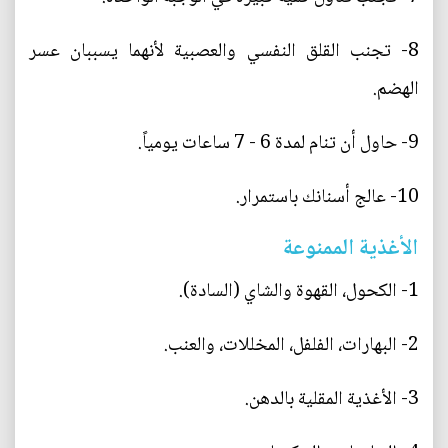
8- تجنب القلق النفسي والعصبية لأنهما يسببان عسر
الهضم.
9- حاول أن تنام لمدة 6 - 7 ساعات يومياً.
10- عالج أسنانك باستمرار.
الأغذية الممنوعة
1- الكحول، القهوة والشاي (السادة).
2- البهارات، الفلفل، المخللات، والعنب.
3- الأغذية المقلية بالدهن.