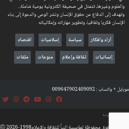
والعلوم وغيرها، تتمثل في صحيفة الكترونية يومية شاملة..
وتهدف إلى الدفاع عن حقوق الإنسان ونشر الوعي والدعوة إلى بناء
الإنسان فكريا وثقافيا، وتطوير مهاراته وإمكانياته
آراء وافكار
سياسة
إسلاميات
اقتصاد
إنسانيات
ثقافة وإعلام
منوعات
ملفات
موبايل + واتساب : 009647902409092
السياسة والخصوصة
جميع الحقوق محفوظة لمؤسسة النبأ للثقافة والإعلامⒸ 2026-1998