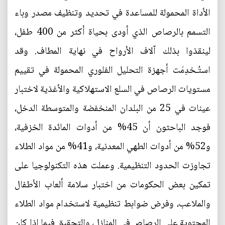
الأداة المحمولة للمساعدة في تحديد وتنظيف مصدر وباء
التسمم بالرصاص الذي أودى بحياة أكثر من 400 طفل،
لينقذوا بذلك آلاف الأرواح في نهاية المطاف. وقد
استُـخدِمَت أجهزة التحليل الفلوري المحمولة في تقييم
مستويات الرصاص في السلع الاستهلاكية والأغذية لاختبار
عينات في 25 من البلدان المنخفضة والمتوسطة الدخل،
فوجد الباحثون أن 45% من أدوات المائدة الخزفية،
و52% من أدوات الطهي المعدنية، و41% من مواد الطلاء
تجاوزت الحدود التنظيمية. وعملت هذه التكنولوجيا على
تمكين بعض الحكومات من اختبار سلامة ألعاب الأطفال
والملاعب، وفرض ضوابط تنظيمية لاستخدام مواد الطلاء
المحتوية على الرصاص في المنازل، والتحقيق فيما إذا كان