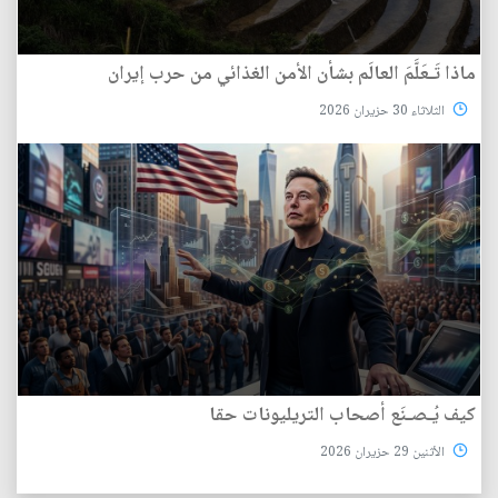
ماذا تَـعَلَّمَ العالَم بشأن الأمن الغذائي من حرب إيران
الثلاثاء 30 حزيران 2026
كيف يُـصـنَع أصحاب التريليونات حقا
الأثنين 29 حزيران 2026