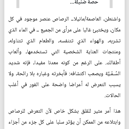
حصة ضئيلة...
واشنطن، العاصمة/مانيلاــ الرصاص عنصر موجود في كل
مكان، ويختبئ غالبا على مرأى من الجميع ــ في الماء الذي
تشربه، والهواء الذي تتنفسه، والطعام الذي تتناوله،
ومنتجات العناية الشخصية التي تستخدمها، وألعاب
أطفالك. على الرغم من كونه معدنا مفيدا، فإنه شديد
السُـمّـيَّة ويصعب اكتشافه: فأبخرته وغباره بلا رائحة، ولا
يسبب التعرض له أعراضا واضحة على الفور في أغلب
الحالات.
هذا أمر مثير للقلق بشكل خاص لأن التعرض للرصاص
وابتلاعه من الممكن أن يؤثر سلبا على كل جزء من أجزاء