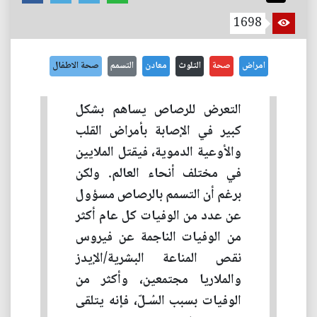
1698
امراض
صحة
التلوث
معادن
التسمم
صحة الاطفال
التعرض للرصاص يساهم بشكل
كبير في الإصابة بأمراض القلب
والأوعية الدموية، فيقتل الملايين
في مختلف أنحاء العالم. ولكن
برغم أن التسمم بالرصاص مسؤول
عن عدد من الوفيات كل عام أكثر
من الوفيات الناجمة عن فيروس
نقص المناعة البشرية/الإيدز
والملاريا مجتمعين، وأكثر من
الوفيات بسبب السُـلّ، فإنه يتلقى