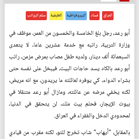
العراق
فساد
البيروقراطية
الطبقية
سلم الرواتب
أبو رعد، رجل بلغ الخامسة والخمسون من العمر، موظف في
وزارة التربية، راتبه مع خدمة عشرين عاما، لا يتعدى
السبعمائة ألف دينار، ولديه طفل مصاب بمرض مزمن، راتب
أبو رعد بالكاد يسد حاجات البيت، فيبخل على نفسه حتى
بشراء الدواء، كي يوفره لعائلته ما يريدون، مع انه مريض،
لكنه يخفي مرضه عن عائلته، ومازال أبو رعد متنقلا في
بيوت الإيجار، فحلم بيت ملك، لن يتحقق في الدنيا،
لمحدودي الدخل والفقراء في العراق.
بالمقابل، "أيهاب" شاب تخرج للتو، لكنه مقرب من قيادي