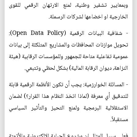
وبمعايير تشفير وطنية، لمنع الارتهان الرقمي للقوى
الخارجية او اخضاعها لشركات الرسملة.
- شفافية البيانات الرقمية (Open Data Policy):
تحويل موازنات المحافظات والمشاريع المتلكئة إلى بيانات
عمومية تفاعلية متاحة للجمهور وللمؤسسات الرقابية (هيئة
النزاهة، ديوان الرقابة المالية) بشكل لحظي وتتبعي.
- المسائلة الخوارزمية: يجب أن تكون الأنظمة الرقمية قابلة
للتدقيق أي معرفة (لماذا اتخذ النظام هذا القرار؟) لضمان
الاستقلالية البرمجية ولمنع التحيز والتأثير السياسي
مستقبلاً.
فعلى سبيل المثال ان مشروع الجباية الإلكترونية والأتمتة