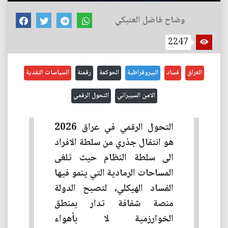
وضاح فاضل العنبكي
2247
العراق
فساد
البيروقراطية
الحوكمة
رقمنة
السياسات النقدية
الامن السيبراني
التحول الرقمي
التحول الرقمي في عراق 2026
هو انتقال جذري من سلطة الافراد
الى سلطة النظام حيث تلغى
المساحات الرمادية التي ينمو فيها
الفساد الهيكلي، لتصبح الدولة
منصة شفافة تدار بمنطق
الخوارزمية لا بأهواء