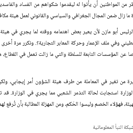
ر من المواطنين أن يأتوا له ليقدموا شكواهم من الفساد والفاسدي
 ما زال ضمن المجال الجغرافي والسياسي والقانوني لعمل هيئة مكافح
لرئيس أبو مازن لأن يعير بعض اهتمامه ووقته لما يجري في هيئة 
يني وفي ملف الإعمار وحركة المعابر التجارية؟. ونكرر مرة أخرى إ
عن المؤسسات التابعة للسلطة والتي ما زالت تعمل في القطاع، هذ
خيرة من تغير في المعاملة من طرف هيئة الشؤون أمر إيجابي، ول
وزارة استجابت لحالة التذمر الشعبي مما يجري في الوزارة. قد تع
يئة، فهؤلاء الخصم وليسوا الحَكم، ومن المهزلة المطالبة بأن تُرفع له
شبكة النبأ المعلوماتية