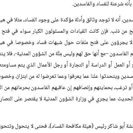
نه شرعنة للفساد والفاسدين.
، أنه لا توجد وثائق وأدلة مؤكدة على وجود الفساد، مثلا في هيئة ا
من ذنب. فإن كانت القيادات والمسئولون الكبار سواء في فتح 
 لا يجرؤون على فتح ملفات حول شبهات فساد وخصوصا في هيئة 
 الفاسدون –مع أنها حق لهم وليس مِنَّة من الشؤون المدنية-، فلا ي
 العمل أو الدراسة أو التجارة أو رجل الأعمال الذي يتم مساومته لتز
لفاسدين ويتحدثوا علنا عما يعرفوا وعما تعرضوا له من ابتزاز، وخصوص
 أو ترغب، بحمايتهم وإنصافهم إن عاقبهم الفاسدون بحرمانهم من 
الحديث عما يجري في وزارة الشؤون المدنية لا يقتصر على التصاري
نتشة أبو شاكر رئيس (هيئة مكافحة الفساد)، فحتى لا يتحول وتتح