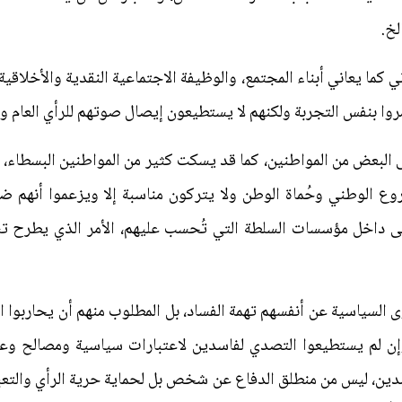
لخ.
 كما يعاني أبناء المجتمع، والوظيفة الاجتماعية النقدية والأخلاقي
وا بنفس التجربة ولكنهم لا يستطيعون إيصال صوتهم للرأي العام ولأ
 البعض من المواطنين، كما قد يسكت كثير من المواطنين البسطاء، ل
وع الوطني وحُماة الوطن ولا يتركون مناسبة إلا ويزعموا أنهم ض
ى داخل مؤسسات السلطة التي تُحسب عليهم، الأمر الذي يطرح تسا
ى السياسية عن أنفسهم تهمة الفساد، بل المطلوب منهم أن يحاربوا ا
 لم يستطيعوا التصدي لفاسدين لاعتبارات سياسية ومصالح وعلاق
سدين، ليس من منطلق الدفاع عن شخص بل لحماية حرية الرأي والتع