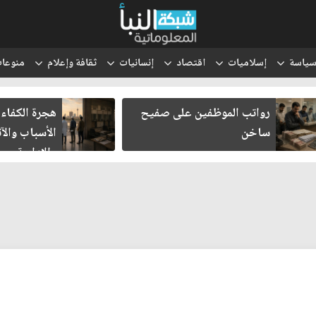
ياسة
إسلاميات
اقتصاد
إنسانيات
ثقافة وإعلام
منوعا
رواتب الموظفين على صفيح
هجرة الكفاءا
ساخن
الأسباب والآث
والإدارية