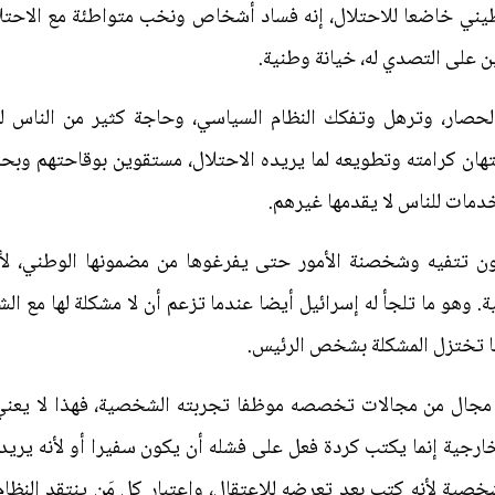
يني خاضعا للاحتلال، إنه فساد أشخاص ونخب متواطئة مع الاحتلال
ن على التصدي له، خيانة وطنية.
الحصار، وترهل وتفكك النظام السياسي، وحاجة كثير من الناس لل
تهان كرامته وتطويعه لما يريده الاحتلال، مستقوين بوقاحتهم وبحم
دمات للناس لا يقدمها غيرهم.
لون تتفيه وشخصنة الأمور حتى يفرغوها من مضمونها الوطني، ل
. وهو ما تلجأ له إسرائيل أيضا عندما تزعم أن لا مشكلة لها مع ال
انا تختزل المشكلة بشخص الرئيس.
مجال من مجالات تخصصه موظفا تجربته الشخصية، فهذا لا يعني 
لخارجية إنما يكتب كردة فعل على فشله أن يكون سفيرا أو لأنه يريد 
شخصية لأنه كتب بعد تعرضه للاعتقال، واعتبار كل مَن ينتقد النظ