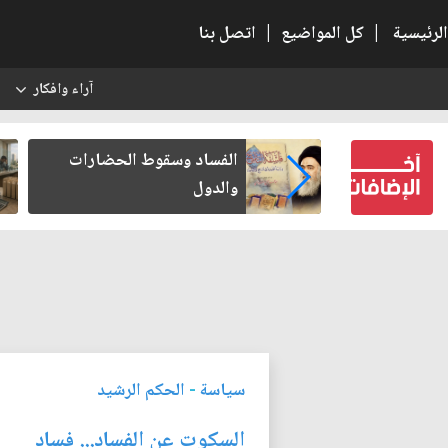
الرئيسية
|
كل المواضيع
|
اتصل بنا
آراء وافكار
س
بعين كتب لنفسه
الفساد وسقوط الحضارات
والدول
سياسة
-
الحكم الرشيد
السكوت عن الفساد... فساد