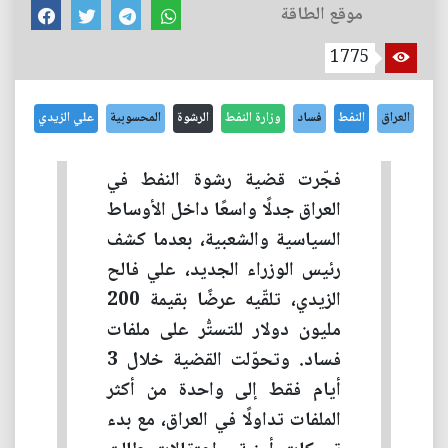
موقع الطاقة
1775
العراق
النفط
فساد
وزارة النفط
الرشوة
المحسوبية
علي الزيدي
فجّرت قضية رشوة النفط في
العراق جدلًا واسعًا داخل الأوساط
السياسية والشعبية، بعدما كشف
رئيس الوزراء الجديد، علي فالح
الزيدي، تلقّيه عرضًا بقيمة 200
مليون دولار للتستُّر على ملفات
فساد. وتحوّلت القضية خلال 3
أيام فقط إلى واحدة من أكثر
الملفات تداولًا في العراق، مع بدء