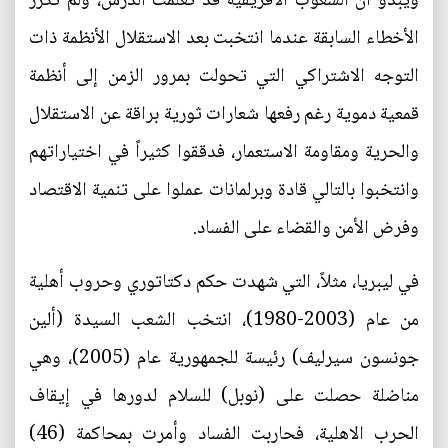
ويبدو ان الشعوب الأفريقية قد تعلمت الدرس، ولم تكرر
الأخطاء السابقة عندما انتخبت بعد الاستقلال الأنظمة ذات
التوجه الاشتراكي التي تحولت بمرور الزمن إلى أنظمة
قمعية دموية رغم رفعها شعارات ثورية براقة عن الاستقلال
والحرية ومقاومة الاستعمار، فدققوا كثيراً في اختياراتهم
وانتخبوا بالتالي قادة وبرلمانات عملوا على تنمية الاقتصاد
وفرض الأمن والقضاء على الفساد.
في ليبريا، مثلاً، التي شهدت حكم دكتاتوري وحروب أهلية
من عام (2003-1980)، انتخب الشعب السيدة (ألين
جونسون سيرليف) رئيسة للجمهورية عام (2005)، وهي
مناضلة حصلت على (نوبل) للسلام لدورها في إيقاف
الحرب الاهلية، فحاربت الفساد وأمرت بمحاكمة (46)