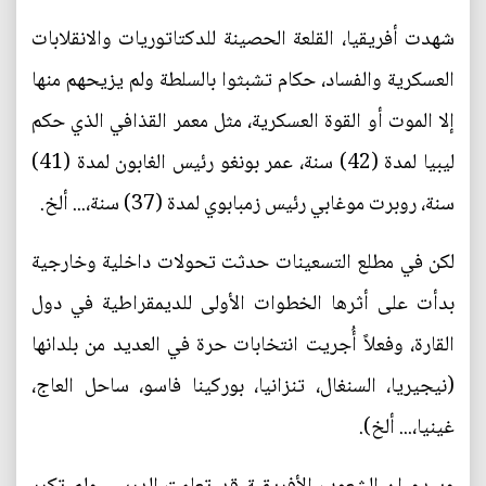
شهدت أفريقيا، القلعة الحصينة للدكتاتوريات والانقلابات
العسكرية والفساد، حكام تشبثوا بالسلطة ولم يزيحهم منها
إلا الموت أو القوة العسكرية، مثل معمر القذافي الذي حكم
ليبيا لمدة (42) سنة، عمر بونغو رئيس الغابون لمدة (41)
سنة، روبرت موغابي رئيس زمبابوي لمدة (37) سنة،... ألخ.
لكن في مطلع التسعينات حدثت تحولات داخلية وخارجية
بدأت على أثرها الخطوات الأولى للديمقراطية في دول
القارة، وفعلاً أُجريت انتخابات حرة في العديد من بلدانها
(نيجيريا، السنغال، تنزانيا، بوركينا فاسو، ساحل العاج،
غينيا،... ألخ).