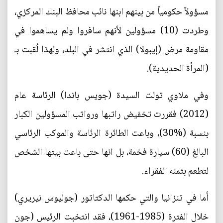
مسؤولاً حكومياً من بينهم ابنها نائب محافظ البنك المركزي،
وطردت (10) مسؤولين لأنهم سافروا ولم يساهموا في
مقاومة مرض (إيبولا) الذي انتشر في البلد، ولهذا لُقبت بـ
(المرأة الحديدية).
وفي ملاوي تولت السيدة (جويس باندا) الرئاسة عام
(2012) فقررت تخفيض راتبها ورواتب المسؤولين الكبار
بنسبة (%30)، وباعت الطائرة الرئاسة والموكب الرئاسي
البالغ (60) سيارة فخمة، بل انها حتى باعت بيتها الشخص
لتطعم بثمنه الفقراء.
أما في تنزانيا والتي حكمها الدكتاتور (جوليوس نيريري)
خلال الفترة (1985-1961)، فقد انتخبت الرئيس (جون