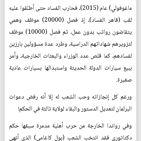
ماغوفولي) عام (2015)، فحارب الفساد حتى أطلقوا عليه
لقب (قاهر الفساد)، إذ فصل (20000) موظف وهمي
يتقاضون رواتب بدون عمل، ثم فصل (10000) موظف
لتزويرهم شهاداتهم الدراسية، وطرد عدة مسؤولين بارزين
لفسادهم، كما قلص عدد الوزراء والبعثات الخارجية، وأمر
ببيع سيارات الدولة الحديثة واستبدالها بسيارات عادية
صغيرة.
ورغم كل إنجازاته وحب الشعب له إلا أنه رفض دعوات
البرلمان لتعديل الدستور والبقاء لولاية ثالثة في الحكم!
وفي رواندا الخارجة من حرب أهلية مدمرة سبقها حكم
دكتاتوري فقد انتخب الشعب (بول كاغامي) الذي أنهى