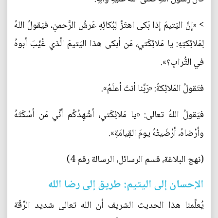
> «إنَّ اليَتيمَ إذا بَكى اهتَزَّ لِبُكائِهِ عَرشُ الرَّحمنِ، فيَقولُ اللهُ
لِمَلائِكتِهِ: يا مَلائِكَتي، مَن أبكى هذا اليَتيمَ الَّذي غُيِّبَ أبوهُ
في التُّرابِ؟».
فتَقولُ المَلائِكةُ: «رَبَّنا أنتَ أعلَمُ».
فيَقولُ اللهُ تعالى: «يا مَلائِكَتي، أشْهِدُكُم أنِّي مَن أسْكَتَهُ
وأرْضاهُ، أرْضَيتُهُ يومَ القِيامَةِ».
(نهج البلاغة، قسم الرسائل، الرسالة رقم 4)
الإحسان إلى اليتيم: طريق إلى رضا الله
يُعلِّمنا هذا الحديث الشريف أن الله تعالى شديد الرِّقّة