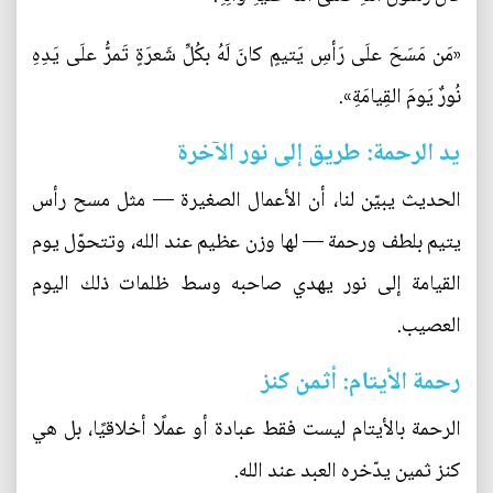
«مَن مَسَحَ علَى رَأسِ يَتيمٍ كانَ لَهُ بكُلِّ شَعرَةٍ تَمرُّ علَى يَدِهِ
نُورٌ يَومَ القِيامَةِ».
يد الرحمة: طريق إلى نور الآخرة
الحديث يبيّن لنا، أن الأعمال الصغيرة — مثل مسح رأس
يتيم بلطف ورحمة — لها وزن عظيم عند الله، وتتحوّل يوم
القيامة إلى نور يهدي صاحبه وسط ظلمات ذلك اليوم
العصيب.
رحمة الأيتام: أثمن كنز
الرحمة بالأيتام ليست فقط عبادة أو عملًا أخلاقيًا، بل هي
كنز ثمين يدّخره العبد عند الله.