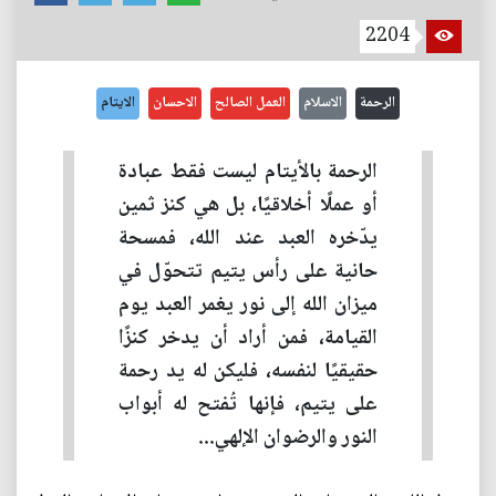
2204
الرحمة
الاسلام
العمل الصالح
الاحسان
الايتام
الرحمة بالأيتام ليست فقط عبادة
أو عملًا أخلاقيًا، بل هي كنز ثمين
يدّخره العبد عند الله، فمسحة
حانية على رأس يتيم تتحوّل في
ميزان الله إلى نور يغمر العبد يوم
القيامة، فمن أراد أن يدخر كنزًا
حقيقيًا لنفسه، فليكن له يد رحمة
على يتيم، فإنها تُفتح له أبواب
النور والرضوان الإلهي...