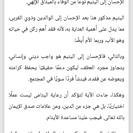
الإحسان إلى اليتيم نوعًا من الوفاء بالميثاق الإلهي.
اليتيم مذكور هنا بعد الإحسان إلى الوالدين وذوي القربى،
مما يدل على أهمية العناية به، لأنه فقد أهم ركن في حياته
وهو الأب، وربما الأم أيضًا.
وبالتالي، فالإحسان إلى اليتيم هو واجب ديني وإنساني،
يتجاوز مجرد العطف، ليكون دعمًا حقيقيًا يحفظ كرامته
ويعوضه عن فقده، فينشأ فردًا سويًا في المجتمع.
وهكذا، جاءت الآية لتؤكد أن رعاية اليتامى ليست عملًا
اختياريًا، بل هي جزء من الدين، ومن علامات صدق الإيمان
بالله تعالى. فيجب علينا مساعدة الأيتام.