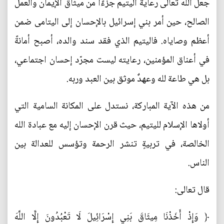
جعل الله تعالى رعاية اليتيم جزءًا من ميثاق الإيمان والعمل
الصالح، حين أمر بني إسرائيل بالإحسان إلى اليتامى ضمن
أعظم وصاياه. فاليتيم الذي فقد سند والده، أصبح أمانةً
في أعناق المؤمنين، رعايته ليست مجرّد إحسان اجتماعي،
بل هي طاعة لله وعهدٌ موثق بين العبد وربه.
من هذه الآية المباركة، نستدل على المكانة السامية التي
أولاها الإسلام لليتيم، حيث قرن الإحسان إليه مع عبادة الله
الخالصة، في تربيةٍ تنشر الرحمة وتؤسس للعدالة بين
الناس.
قال تعالى:
﴿ وَإِذْ أَخَذْنَا مِيثَاقَ بَنِي إِسْرَائِيلَ لَا تَعْبُدُونَ إِلَّا اللَّهَ