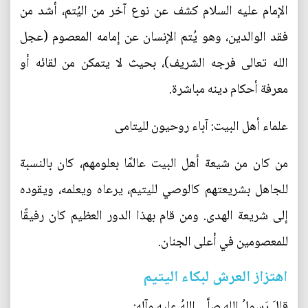
الإمام عليه السلام كشف عن نوع آخر من اليُتم، أشد من
فقد الوالدين، وهو يُتم الإنسان عن إمامه المعصوم (عجل
الله تعالى فرجه الشريف)، بحيث لا يتمكن من لقائه أو
معرفة أحكام دينه مباشرة.
علماء أهل البيت: آباء روحيون لليتامى
من كان من شيعة أهل البيت عالمًا بعلومهم، كان بالنسبة
للجاهل بشريعتهم كالوصي لليتيم، يرعاه ويعلمه، ويقوده
إلى شريعة الهدى. ومن قام بهذا الدور العظيم كان رفيقًا
للمعصومين في أعلى الجنان.
اهتزاز العرش لبكاء اليتيم
قالَ رَسولُ اللهِ صلَّى اللهُ عليهِ وآلِهِ: