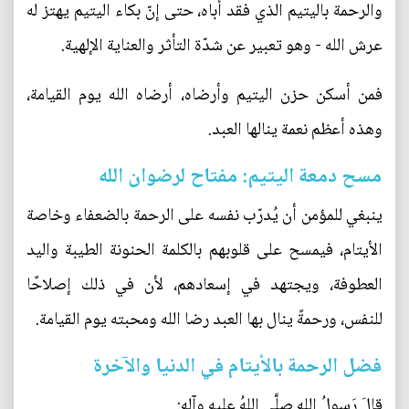
والرحمة باليتيم الذي فقد أباه، حتى إنّ بكاء اليتيم يهتز له
عرش الله - وهو تعبير عن شدّة التأثر والعناية الإلهية.
فمن أسكن حزن اليتيم وأرضاه، أرضاه الله يوم القيامة،
وهذه أعظم نعمة ينالها العبد.
مسح دمعة اليتيم: مفتاح لرضوان الله
ينبغي للمؤمن أن يُدرّب نفسه على الرحمة بالضعفاء وخاصة
الأيتام، فيمسح على قلوبهم بالكلمة الحنونة الطيبة واليد
العطوفة، ويجتهد في إسعادهم، لأن في ذلك إصلاحًا
للنفس، ورحمةً ينال بها العبد رضا الله ومحبته يوم القيامة.
فضل الرحمة بالأيتام في الدنيا والآخرة
قالَ رَسولُ اللهِ صلَّى اللهُ عليهِ وآلِهِ: