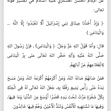
عن الإمام الحسن العسكري عليه السلام في تفسير قوله
تعالى:
﴿ وَإِذْ أَخَذْنَا مِيثَاقَ بَنِي إِسْرَائِيلَ أَلَّا تَعْبُدُوا إِلَّا اللَّهَ ...
وَالْيَتَامَىٰ ﴾
قال: وأمّا قَوْلُ اللهِ عَزَّ وَجَلَّ: ﴿ وَالْيَتَامَىٰ) ، فإنَّ رَسُولَ اللهِ
صَلَّى اللهُ عَلَيْهِ وَآلِهِ حَضَّ اللهَ تَعَالَى على بِرِّ الْيَتَامَى
لِانْقِطَاعِهِمْ عَنْ آبَائِهِمْ.
فمَنْ صَانَهُمْ صَانَهُ اللهُ، وَمَنْ أَكْرَمَهُمْ أَكْرَمَهُ اللهُ، وَمَنْ مَسَحَ
يَدَهُ عَلَى رَأْسِ يَتِيمٍ رِفْقًا بِهِ، جَعَلَ اللهُ تَعَالَى لَهُ فِي الْجَنَّةِ
بِكُلِّ شَعْرَةٍ مَرَّتْ تَحْتَ يَدِهِ قَصْرًا أَوْسَعَ مِنَ الدُّنْيَا وَمَا فِيهَا،
وَفِيهَا مَا تَشْتَهِيهِ الْأَنْفُسُ وَتَلَذُّ الْأَعْيُنُ، وَهُمْ فِيهَا خَالِدُونَ.