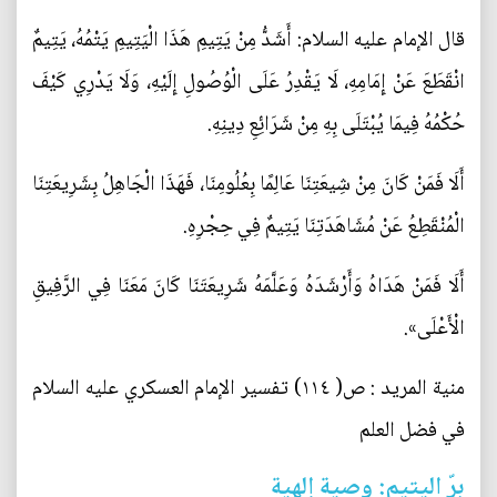
قال الإمام عليه السلام: أَشَدُّ مِنْ يَتِيمِ هَذَا الْيَتِيمِ يَتْمُهُ، يَتِيمٌ
انْقَطَعَ عَنْ إِمَامِهِ، لَا يَقْدِرُ عَلَى الْوُصُولِ إِلَيْهِ، وَلَا يَدْرِي كَيْفَ
حُكْمُهُ فِيمَا يُبْتَلَى بِهِ مِنْ شَرَائِعِ دِينِهِ.
أَلَا فَمَنْ كَانَ مِنْ شِيعَتِنَا عَالِمًا بِعُلُومِنَا، فَهَذَا الْجَاهِلُ بِشَرِيعَتِنَا
الْمُنْقَطِعُ عَنْ مُشَاهَدَتِنَا يَتِيمٌ فِي حِجْرِهِ.
أَلَا فَمَنْ هَدَاهُ وَأَرْشَدَهُ وَعَلَّمَهُ شَرِيعَتَنَا كَانَ مَعَنَا فِي الرَّفِيقِ
الْأَعْلَى».
منية المريد : ص( ١١٤) تفسير الإمام العسكري عليه السلام
في فضل العلم
برّ اليتيم: وصية إلهية