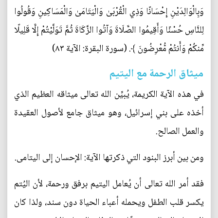
وَبِالْوَالِدَيْنِ إِحْسَانًا وَذِي الْقُرْبَىٰ وَالْيَتَامَىٰ وَالْمَسَاكِينِ وَقُولُوا
لِلنَّاسِ حُسْنًا وَأَقِيمُوا الصَّلَاةَ وَآتُوا الزَّكَاةَ ثُمَّ تَوَلَّيْتُمْ إِلَّا قَلِيلًا
مِّنكُمْ وَأَنتُمْ مُّعْرِضُونَ ﴾. (سورة البقرة: الآية ٨٣)
ميثاق الرحمة مع اليتيم
في هذه الآية الكريمة، يُبيِّن الله تعالى ميثاقه العظيم الذي
أخذه على بني إسرائيل، وهو ميثاق جامع لأصول العقيدة
والعمل الصالح.
ومن بين أبرز البنود التي ذكرتها الآية: الإحسان إلى اليتامى.
فقد أمر الله تعالى أن يُعامل اليتيم برفق ورحمة، لأن اليُتم
يكسر قلب الطفل ويحمله أعباء الحياة دون سند، ولذا كان