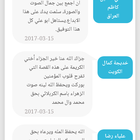
ان اجمع بين جمال الصوت
كاظم
والصورة، سلمت يدك على هذا
العراق
الابداع.يستاهل ابو علي كل
هذا التوفيق.
2017-03-15
جزاك الله عنا خير الجزاء أختي
خديجة كمال
الكريمة على هذه القصة التي
الكويت
تفرح قلوب المؤمنين
بوركت ويحفظ الله لينه صوت
الزهراء باسم الكربلائي بحق
محمد وال محمد
2017-03-15
الله يحفظ المله ويرعاه بحق
علياء رضا