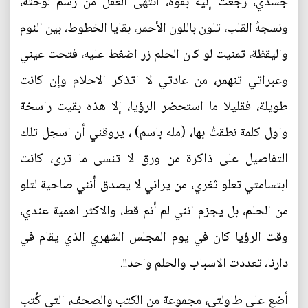
جسدي، رجعت إليه بقوة، انتهى العقل من رسم لوحته،
ونسجهُ القلب، تلون باللون الأحمر، بقايا الخطوط، بين النوم
واليقظة، تمنيت لو كان الحلم زر اضغط عليه، فتحت عيني
وعبراتي تنهمر، من عادتي لا اتذكر الاحلام وإن كانت
طويلة، فقليلا ما استحضر الرؤيا، إلا هذه بقيت راسخة
واول كلمة نطقتُ بها، (مله باسم) ، يروقني أن اسجل تلك
التفاصيل على ذاكرة من ورق لا تنسى ما ترى، كانت
ابتسامتي تعلو ثغري، من يراني لا يصدق أنني صاحية لتلو
من الحلم، بل يجزم انني لم أنم قط، والاكثر اهمية عندي،
وقت الرؤيا كان في يوم المجلس الشهري الذي يقام في
دارنا، تعددت الاسباب والحلم واحد!!.
أضع على طاولتي، مجموعة من الكتب والصحف، التي كُتب