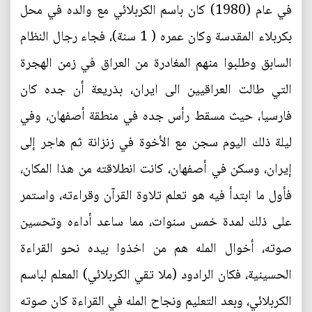
في عام (1980) كان باسم الكربلائي مع والده في محل
بكربلاء المقدسة وكان عمره ( 1 سنة)، فجاء رجال النظام
السابق وطلبوا منهم المغادرة من العراق في زمن الهجرة
التي طالت العراقيين الى ايران، بذريعة أن جده كان
فارسيا، حيث مسقط رأس جده في منطقة أصفهان، وفي
ليلة ذلك اليوم سجن مع الأخوة في زنزانة ثم هاجر إلى
إيران، وسكن في أصفهان، كانت انطلاقته من هذا المكان،
فأول ما ابتدأ فيه هو تعلم تلاوة القرآن وقراءته، واستمر
على ذلك لمدة خمس سنوات، مما ساعد أداءه وتحسين
صوته، أخوال المله هم من اخذوا بيده نحو القراءة
الحسينية، فكان الرادود (ملا تقي الكربلائي) المعلم لباسم
الكربلائي، وبعد التعليم ونجاح المله في القراءة كان صوته