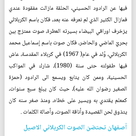
فيها عن الرادود الحسيني، الحلقة مازالت مفقودة عندي
فمازال الكثير الذي لم نعرفه عنه بعد، فكان باسم الكربلائي
يزخرف اوراقي البيضاء بسيرته العطرة، صوت ممتزج بين
بحريّ الماضي والحاضر، فكان صوت باسم إسماعيل محمد
الكربلائي، وُلد في عام( 1967) في كربلاء المقدسة، عاش
فيها طفولته حتى سنة (1980)، شارك في المواكب
الحسينية، وممن كان يتابع ويسمع الى الرادود (حمزة
الصغير رضوان الله عليه)، حيث كان يبلغ سبع سنوات،
كمعلم يقتدي به ويسير على خطاه، ومنذ صغر سنه كان
يتذوق لحن القصيدة وأناقة الصوت، وأصالة الكلمات .
أصفهان تحتضن الصوت الكربلائي الاصيل