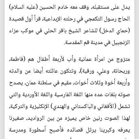
يدل على مستقبله، وقف معه خادم الحسين (عليه السلام)
الحاج رسول التكمجي في رحلته الإبداعية، قرأ أول قصيدة
(حماي الدخل) للشاعر الشيخ باقر الحلي في موكب عزاء
الزنجبيل في مدينة قم المقدسة.
متزوج من امرأة عمانية وأب لأربعة أطفال هم (فاطمة،
وريحانة، وعلي، ورقية)، وتتكون عائلته أيضا من والدته
وأربعة أخوة وثلاث أخوات، مقيم في سلطنة عمان، يصدح
صوته بلغات عده منها اللغة الفارسية واللغة الأوردية والتي
تشمل (الأفغاني والباكستاني والهندي) الإنكليزية والتركية،
لهذا الصوت رنين خاص يميزه من بين الرواديد، صغيرنا
يعرفه وكبرينا يرتل قصائده فأصبح أسطورة ومدرسة