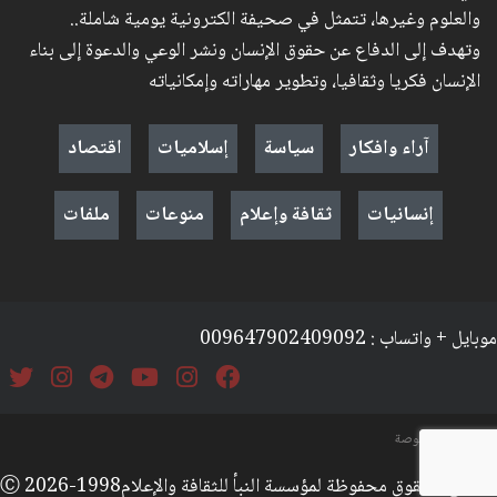
والعلوم وغيرها، تتمثل في صحيفة الكترونية يومية شاملة..
وتهدف إلى الدفاع عن حقوق الإنسان ونشر الوعي والدعوة إلى بناء
الإنسان فكريا وثقافيا، وتطوير مهاراته وإمكانياته
آراء وافكار
سياسة
إسلاميات
اقتصاد
إنسانيات
ثقافة وإعلام
منوعات
ملفات
موبايل + واتساب : 009647902409092
السياسة والخصوصة
جميع الحقوق محفوظة لمؤسسة النبأ للثقافة والإعلامⒸ 2026-1998