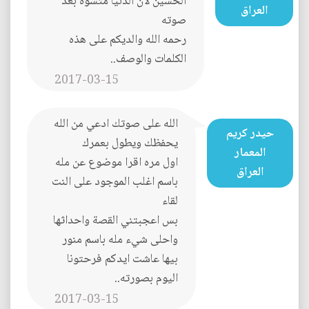
الحسين لان الدنيا متسوه بعد
العراق
صوته
رحمه الله والديكم على هذه
الكلمات والوصف..
2017-03-15
الله على صوتك ادعي من الله
حيدر كريم
يحفظك ويطول بعمرك
المعمار
اول مره اقرا موضوع عن مله
العراق
باسم اغلب الموجود على النت
لقاء
بس اعجبتني القصة واحداثها
واحلى شيء مله باسم منور
بيها عاشت ايدكم فرحتونا
اليوم بصورته..
2017-03-15