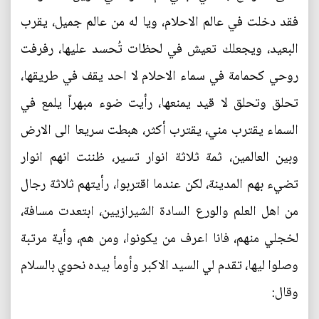
فقد دخلت في عالم الاحلام، ويا له من عالم جميل، يقرب
البعيد، ويجعلك تعيش في لحظات تُحسد عليها، رفرفت
روحي كحمامة في سماء الاحلام لا احد يقف في طريقها،
تحلق وتحلق لا قيد يمنعها، رأيت ضوء مبهراً يلمع في
السماء يقترب مني، يقترب أكثر، هبطت سريعا الى الارض
وبين العالمين، ثمة ثلاثة انوار تسير، ظننت انهم انوار
تضيء بهم المدينة، لكن عندما اقتربوا، رأيتهم ثلاثة رجال
من اهل العلم والورع السادة الشيرازيين، ابتعدت مسافة،
لخجلي منهم، فانا اعرف من يكونوا، ومن هم، وأية مرتبة
وصلوا ليها، تقدم لي السيد الاكبر وأومأ بيده نحوي بالسلام
وقال: