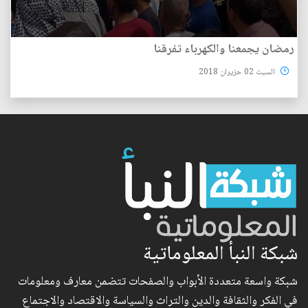
رمضان يجمعنا والكهرباء تفرقنا
السبت 02 حزيران 2018
شبكة النبأ المعلوماتية
شبكة واسعة متعددة الأبواب والصفحات تتضمن معارف ومعلومات
في الفكر والثقافة والدين والتراث والسياسة والاقتصاد والاجتماع