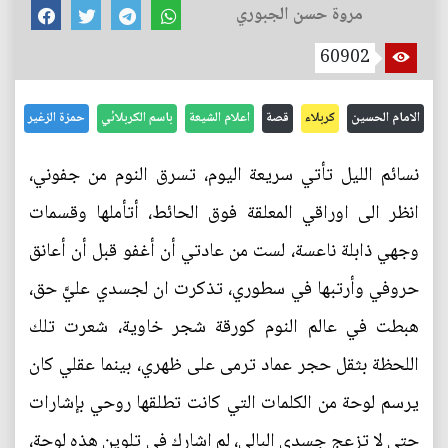
مروة حسن الجبوري
60902
الامام الحسين
كربلاء
قصة
اعلام الشيعة
باسم الكربلائي
حمزة الزغير
نسائم الليل تأتي سريعة اليوم، تسرق النوم من جفوني،
انظر الى اوراقي المعلقة فوق الحائط، أتأملها وقسمات
وجهي ذابلة ناعسة، لست من عادتي أن أغفو قبل أن أعانق
حروفي وأرتبها في سطوري، تذكرت ان لجسدي عليَّ حق،
هبطت في عالم النوم كورقة شجر خاوية، شعرت تلك
اللحظة بثقل حجر عماد ترمى على ظهري، بينما عقلي كان
يرسم لوحة من الكلمات التي كانت تطلقها روحي بإشارات
حتى لا تزعج جسدي البالي، لم اشارك في تلوين هذه لوحة،