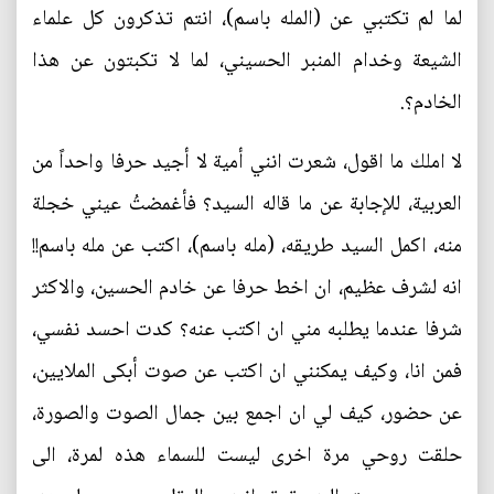
لما لم تكتبي عن (المله باسم)، انتم تذكرون كل علماء
الشيعة وخدام المنبر الحسيني، لما لا تكبتون عن هذا
الخادم؟.
لا املك ما اقول، شعرت انني أمية لا أجيد حرفا واحداً من
العربية، للإجابة عن ما قاله السيد؟ فأغمضتُ عيني خجلة
منه، اكمل السيد طريقه، (مله باسم)، اكتب عن مله باسم!!
انه لشرف عظيم، ان اخط حرفا عن خادم الحسين، والاكثر
شرفا عندما يطلبه مني ان اكتب عنه؟ كدت احسد نفسي،
فمن انا، وكيف يمكنني ان اكتب عن صوت أبكى الملايين،
عن حضور، كيف لي ان اجمع بين جمال الصوت والصورة،
حلقت روحي مرة اخرى ليست للسماء هذه لمرة، الى