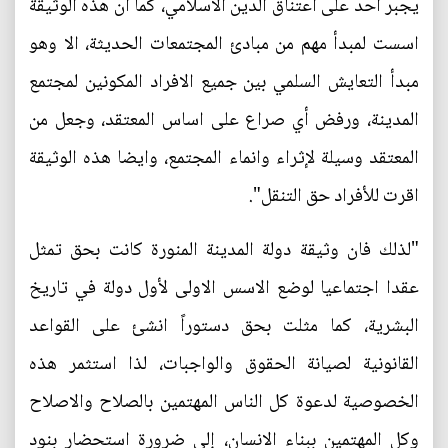
يجبر احد على اعتناق الدين الاسلامي، كما ان هذه الوثيقة
اسست لمبدأ مهم من مبادئ المجتمعات الحديثة، الا وهو
مبدأ التعايش السلمي بين جميع الافراد المكونين لمجتمع
المدينة، ورفض أي صراع على اساس المعتقد، وجعل من
المعتقد وسيلة لإثراء وانماء المجتمع، وايضا هذه الوثيقة
اقرت للأفراد حق التنقل".
"لذلك فان وثيقة دولة المدينة المنورة كانت بحق تمثل
عقدا اجتماعيا لوضع الاسس الاولى لأول دولة في تاريخ
البشرية، كما مثلت بحق دستوراً انشئ على القواعد
القانونية لصيانة الحقوق والواجبات، لذا استثمر هذه
الخصوصية لدعوة كل الناس المهتمين بالصلاح والاصلاح
وكل المهتمين ببناء الانسان، إلى ضرورة استحضار بنود