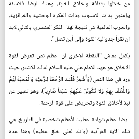
من خلالها بثقافة واخلاق الغابة، وهناك ايضا فلاسفة
يؤمنون بذات الاسلوب وذات الفكرة الوحشية والغرائزية،
والحرب العالمية هي نتيجة لهذا الفكر العنصري، بالتالي لابد
ان نقرأ جدوائية القوة وإلى أين تصل".
يكمل معاش "النقطة الاخرى ان اعظم نص تعرض لقوة
الاخلاق هو عهد الامام علي عليه السلام لمالك الاشتر، حيث
ورد في هذا النص (وَأَشْعِرْ قَلْبَكَ الرَّحْمَةَ لِلرَّعِيَّةِ وَالْمَحَبَّةَ لَهُمْ
وَاللُّطْفَ بِهِمْ وَلَا تَكُونَنَّ عَلَيْهِمْ سَبُعاً ضَارِياً)، وهو تعبير عن
نبذ لأخلاق القوة وتحريض على قوة الرحمة.
ايضا اعظم شهادة اعطيت لأعظم شخصية في التاريخ، هي
تلك الآية القرآنية (وانك لعلى خلق عظيم) وهنا عدة