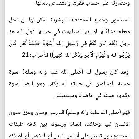
وحضارته على حساب فقرها وامتصاص دمائها .
المسلمون وجميع المجتمعات البشرية يمكن لها ان تحل
معظم مشاكلها لو انها استلهمت في حياتها قول الله عز
وجل (لَقَدْ كَانَ لَكُمْ فِي رَسُولِ الله أُسْوَةٌ حَسَنَةٌ لِّمَن كَانَ
يَرْجُو الله وَالْيَوْمَ الْآخِرَ وَذَكَرَ اللهَ كَثِيراً) الأحزاب: 21
وقد كان رسول الله (صلى الله عليه واله وسلم) اسوة
حسنة للمسلمين في حياته المباركة.. وهو ايضا اسوة
وقدوة حسنة في حاضرنا ومستقبلنا..
فهو (صلى الله عليه واله وسلم) قد رعى وصان وعزز حقوق
الانسان نبيا وحاكما، انسانا ورسولا، بين كافة طبقات
المجتمع دون تمييز على أساس الدين أو المذهب أو الطائفة