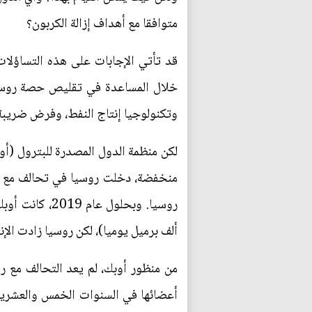
متوافقا مع أهداف إزالة الكربون؟
قد تأتي الإجابات على هذه التساؤلات
خلال المساعدة في تقليص حصة روسيا ف
وتكنولوجيا إنتاج النفط، وفرض ضريبة 
منخفضة، دخلت روسيا في تحالف مع أوب
ألف برميل يوميا)، لكن روسيا زادت الإنتاج بمقدار 337 أ
من منظور أوبك، لم يعد التحالف مع 
أعضائها في السنوات الخمس والعشرين 