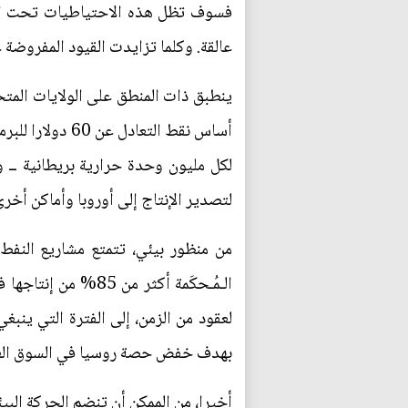
عالقة. وكلما تزايدت القيود المفروضة 
ينطبق ذات المنطق على الولايات المتح
لكل مليون وحدة حرارية بريطانية ــ و
لتصدير الإنتاج إلى أوروبا وأماكن أخرى
من منظور بيئي، تتمتع مشاريع النفط وا
الـمُـحكَمة أكثر 
لعقود من الزمن، إلى الفترة التي ينبغ
بهدف خفض حصة روسيا في السوق العال
أخيرا، من الممكن أن تنضم الحركة البي