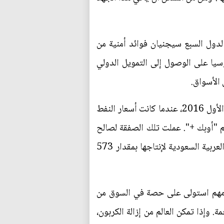
لدول السبع سيجنيان فوائد أمنية من
سيا على الوصول إلى التمويل الدولي
الأسواق.
لكن منظمة الدول المصدرة للبترول (أوبك) ستستفيد أيضا من مثل هذه الاستراتيجية. في ديسمبر/كانون الأول 2016، عندما كانت أسعار النفط
م "أوبك +". عملت تلك الصفقة لصالح
روسيا. وبحلول عام 2019، كانت أوبك خفضت الإنتاج بنحو 2.3 مليون برميل يوميا (مع خفض المملكة العربية السعودية لإنتاجها بمقدار 573
س مهم استولى على حصة في السوق من
إذا تمكن العالم من إزالة الكربون،