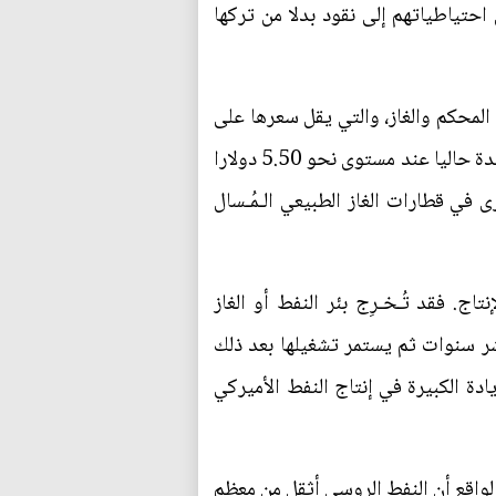
تجين يتنافسون لتحويل احتياطياتهم إلى نقود بدلا من تركها
المحكم والغاز، والتي يقل سعرها على
أساس نقط التعادل عن 60 دولارا للبرميل. بالإضافة إلى هذا، يجري تداول الغاز الطبيعي في الولايات المتحدة حاليا عند مستوى نحو 5.50 دولارا
 في قطارات الغاز الطبيعي الـمُـسال
اج. فقد تُـخـرِج بئر النفط أو الغاز
ليدية عشر سنوات ثم يستمر تشغيلها بعد ذلك
ادة الكبيرة في إنتاج النفط الأميركي
الواقع أن النفط الروسي أثقل من معظم