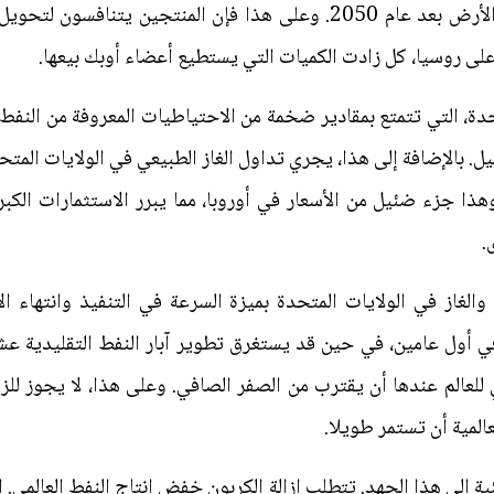
فسوف تظل هذه الاحتياطيات تحت الأرض بعد عام 2050. وعلى هذا فإن المن
على روسيا، كل زادت الكميات التي يستطيع أعضاء أوبك بيعها.
دة، التي تتمتع بمقادير ضخمة من الاحتياطيات المعروفة من النفط 
هذا جزء ضئيل من الأسعار في أوروبا، مما يبرر الاستثمارات الكبرى
.
لغاز في الولايات المتحدة بميزة السرعة في التنفيذ وانتهاء الإنت
من 85% من إنتاجها في أول عامين، في حين قد يستغرق تطوير آبار النفط التق
ي للعالم عندها أن يقترب من الصفر الصافي. وعلى هذا، لا يجوز للزي
مية أن تستمر طويلا.
ئية إلى هذا الجهد. تتطلب إزالة الكربون خفض إنتاج النفط العالمي. 