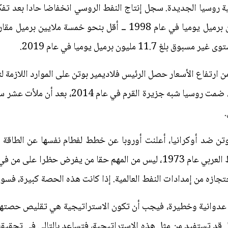
وبلغ الحضيض عند مستوى 6.1 مليون برميل يوميا في عام 1998 ــ أقل
 مليون برميل يوميا في عام 2019.
 من ارتفاع الأسعار حصل الرئيس فلاديمير بوتن على الموارد اللاز
وإرادته على الجميع. على سبيل المثال، ضمت روسيا
تن ضد أوكرانيا، أعلنت أوروبا عن خطط لفطام نفسها عن الطاقة ا
كبير. فكما تعلم العالَـم أثناء حظر النفط العربي عام 1973، ليس من المهم حقا م
جازه من إمدادات النفط العالمية. إذا كانت هذه الحصة كبيرة، فسو
 عدوانية وخطيرة، فيجب أن تكون الاستراتيجية هي تقليص حصتها في
ل قد تستفيد من مثل هذه الاستراتيجية، فتساعد بالتالي في تحقيقه