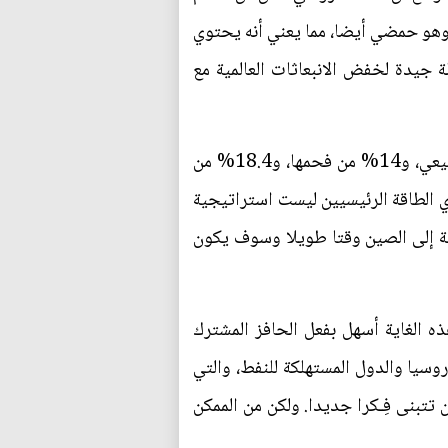
. وهو حمضي أيضا، مما يعني أنه يحتوي
 جيدة لخفض الانبعاثات العالمية مع
من المرجح أن تعارض الصين هذه الاستراتيجية. لكنها في عام 2019 اشترت 2.4% فقط من غازها الطبيعي، و14% من فحمها، و18.4% من
 موردي الطاقة الرئيسيين ليست استراتيجية
ة إلى الصين وقتا طويلا وسوف يكون
 الغاية أسهل بفعل الحافز المشترك
وسيا والدول المستهلكة للنفط، والتي
تتبنى فِـكرا جديدا. ولكن من الممكن