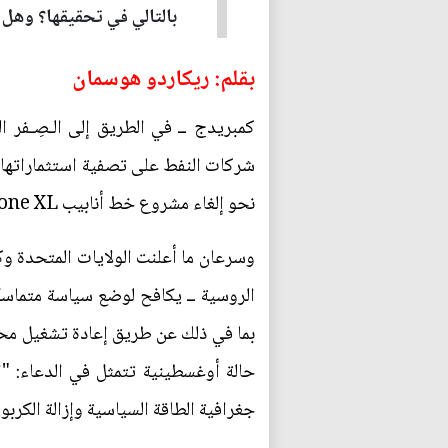
بالتالي في تحقيقها؟ وهل م
بقلم: ريكاردو هوسمان
كمبريدج ــ في الطريق إلى الـصِـفر ال
شركات النفط على تصفية استثماراتها ف
نحو إلغاء مشروع خط أنابيب Keystone XL المقترح، لأسباب بيئية، قررت روسيا غزو أوكرانيا.
وسرعان ما أعلنت الولايات المتحدة وك
الروسية ــ يكافح لوضع سياسة متماسكة
بما في ذلك عن طريق إعادة تشغيل محطا
حالة أوغسطينية تتمثل في الدعاء: "ا
جغرافية الطاقة السياسية وإزالة الكربو