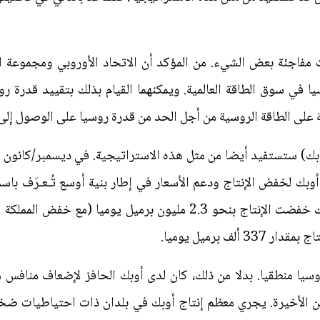
 مفاجئة بعض الشيء. من المؤكد أن الاتحاد الأوروبي ومجموعة ا
ي سوق الطاقة العالمية. ويمكنهما القيام بذلك بتقييد قدرة رو
على الطاقة الروسية من أجل الحد من قدرة روسيا على الوصول إلى 
ك لخفض الإنتاج ودعم الأسعار في إطار بنية أوسع تُـعـرَف باس
لف برميل يوميا.
روسيا منطقيا. بدلا من ذلك، كان لدى أوبك الحافز لإضعاف مناف
الأخيرة. يجري معظم إنتاج أوبك في بلدان ذات احتياطيات ضخمة. و