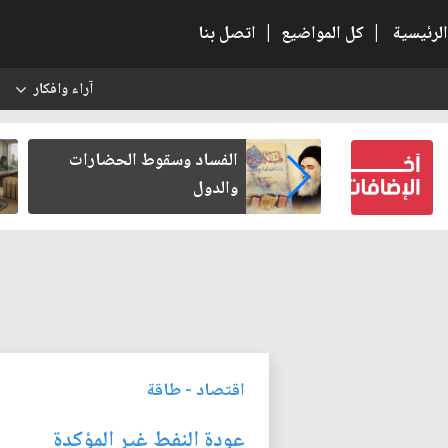
الرئيسية
|
كل المواضيع
|
اتصل بنا
آراء وافكار
س
بعين كتب لنفسه
الفساد وسقوط الحضارات
والدول
اقتصاد
-
طاقة
عودة النفط غير المؤكدة