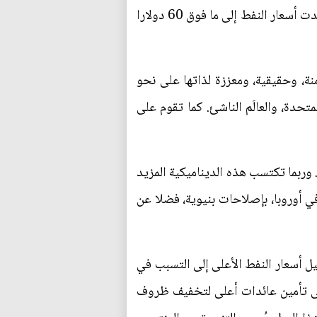
العالمي ونشوء أسباب عدم اليقين الجيوسياسية (التي قد تقيد الناتج في بعض الدول المنتجة للنفط)، ارتدت أسعار النفط إلى ما فوق 60 دولارا
نة، وحقيقية، ومعززة لذاتها على نحو
متحدة، والعالَم الناشئ. كما تقوم على
. وربما تكتسب هذه الديناميكية المزيد
في أوروبا، بإصلاحات بنيوية، فضلا عن
ل أسعار النفط الأعلى إلى التسبب في
 إلى تأمين عائدات أعلى لتخفيف ظروف