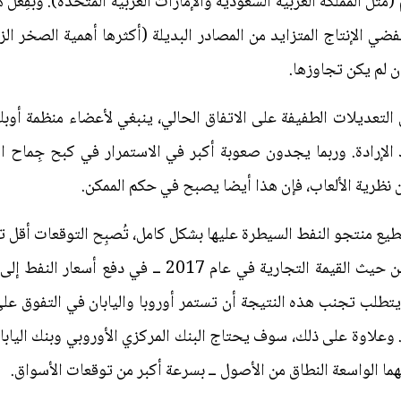
مثل المملكة العربية السعودية والإمارات العربية المتحدة). وبفِعل ه
ي الإنتاج المتزايد من المصادر البديلة (أكثرها أهمية الصخر الز
ن لم يكن تجاوزها.
التعديلات الطفيفة على الاتفاق الحالي، ينبغي لأعضاء منظمة أوب
الإرادة. وربما يجدون صعوبة أكبر في الاستمرار في كبح جِماح ا
ظرية الألعاب، فإن هذا أيضا يصبح في حكم الممكن.
ستطيع منتجو النفط السيطرة عليها بشكل كامل، تُصبِح التوقعات أقل ت
أميركي ــ الذي انخفض بنحو 10% من حيث القيمة التجارية 
تطلب تجنب هذه النتيجة أن تستمر أوروبا واليابان في التفوق عل
. وعلاوة على ذلك، سوف يحتاج البنك المركزي الأوروبي وبنك الياب
ا الواسعة النطاق من الأصول ــ بسرعة أكبر من توقعات الأسواق.