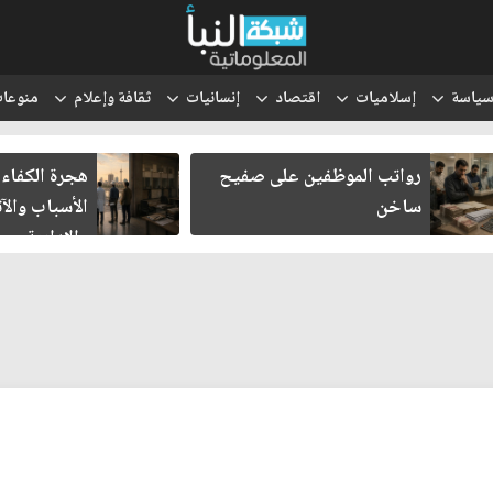
ياسة
إسلاميات
اقتصاد
إنسانيات
ثقافة وإعلام
منوعا
رواتب الموظفين على صفيح
هجرة الكفاءا
ساخن
الأسباب والآث
والإدارية