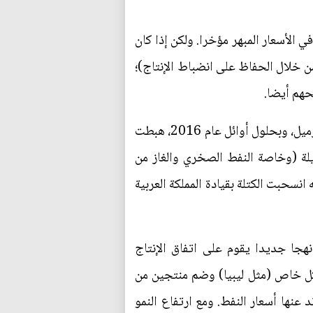
ي الأسعار المبهر مؤخرا. ولكن إذا كان
ن خلال الحفاظ على انضباط الإنتاج)؛
حهم أيضا.
قبل ما يزيد قليلا على ثلاث سنوات، كان سعر النفط (خام غرب تكساس الوسيط) أعلى من 100 دولار للبرميل، وبحلول أوائل عام 2016، هبطت
ت البديلة (وخاصة النفط الصخري والغاز من
انسحبت الكتلة بقيادة المملكة العربية
هجا جديدا يقوم على اتفاق الإنتاج
كل خاص (مثل ليبيا) وضم منتجين من
نها أسعار النفط. ومع ارتفاع النمو