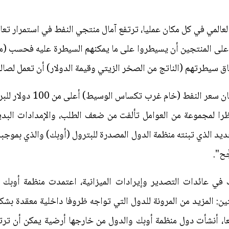
العالمي في كل مكان عمليا، ترتفع آمال منتجي النفط في استمرار تعاف
ا على المنتجين أن يسيطروا على ما يمكنهم السيطرة عليه فحسب (م
اق سيطرتهم (الناتج من الصخر الزيتي وقيمة الدولار) أن تعمل لصال
دولارا للبرميل، نظرا لمجموعة من العوامل تألفت من ضعف الطلب، والإمدادا
ديد الذي تبنته منظمة الدول المصدرة للبترول (أوبك) والذي بموجبه 
ِح".
 في عائدات التصدير وإيرادات الميزانية، اعتمدت منظمة أوبك ن
: المزيد من المرونة للدول التي تواجه ظروفا داخلية معقدة بش
، أنشأت دول منظمة أوبك والدول من خارجها أرضية يمكن أن ترتد ع