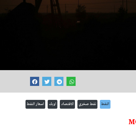
النفط
نفط صخري
الاقتصاد
اوبك
اسعار النفط
M