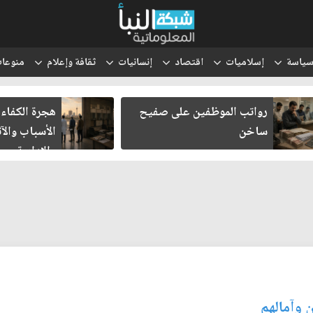
ياسة
إسلاميات
اقتصاد
إنسانيات
ثقافة وإعلام
منوعا
رواتب الموظفين على صفيح
هجرة الكفاءا
ساخن
الأسباب والآث
والإدارية
 وآمالهم