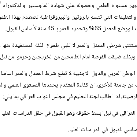
ير مستواه العلمي وحصوله على شهادة الماجستير والدكتوراه
 والتعليمات التي تتسم بالروتين والبيروقراطية تصطدم بهذا الط
العمر بـ 45 سنة كأساس للقبول.
 تستثني شرطي المعدل والعمر لا تلبي طموح الفئة المستفيدة منها 
ة وبذلك ضيقت الفرصة امام الطامحين من الخريجين وحرموا من نيل ا
وطن العربي والدول الاجنبية لا تضع شرط المعدل والعمر اساسا للقب
من جامعة للأخرى، ان كفاءة المتقدم يحددها المستوى العلمي وال
رصينة، لذا اطالب لجنة التعليم في مجلس النواب العراقي بما يلي: