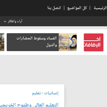
الرئيسية
|
كل المواضيع
|
اتصل بنا
آراء وافكار
س
بعين كتب لنفسه
الفساد وسقوط الحضارات
والدول
إنسانيات
-
تعليم
التعليم العالي وطموح الخريجين