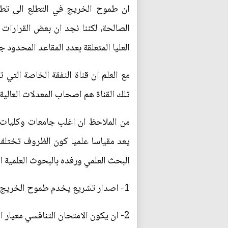
ان طموح الخريج في التطلع الى تطو
الصالحة، لكننا نجد ان بعض القرارات
العليا المتعلقة بعدد المقاعد المحدود جدا ووضع المعدل 65% وتحديد 
مع العلم ان قناة النفقة الخاصة التي
تلك القناة هم اصحاب المعدلات العالي
من الملاحظ ان اغلب جامعات وكليات ال
يعد مقياسا علميا كون الظروف تختلف 
البحث العلمي ورفده بالبحوث العلمية ال
1- اصدار تشريع يخدم طموح الخريج العراقي في نيل ابسط حقوقه وهو القبول في حقل الدراسات العليا دون شرط المعدل والعمر.
2- ان يكون الامتحان التنافسي معيار اساسي للقبول في الدراسات العليا.