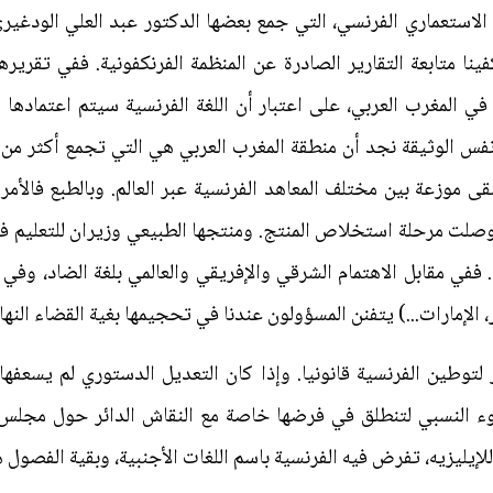
لاستعماري الفرنسي، التي جمع بعضها الدكتور عبد العلي الودغيري
 المغرب العربي، على اعتبار أن اللغة الفرنسية سيتم اعتمادها ك
بقى موزعة بين مختلف المعاهد الفرنسية عبر العالم. وبالطبع فالأ
صلت مرحلة استخلاص المنتج. ومنتجها الطبيعي وزيران للتعليم ف
. ففي مقابل الاهتمام الشرقي والإفريقي والعالمي بلغة الضاد، وفي 
، الإمارات...) يتفنن المسؤولون عندنا في تحجيمها بغية القضاء النها
لتوطين الفرنسية قانونيا. وإذا كان التعديل الدستوري لم يسعفها
وء النسبي لتنطلق في فرضها خاصة مع النقاش الدائر حول مجلس ال
إيليزيه، تفرض فيه الفرنسية باسم اللغات الأجنبية، وبقية الفصول