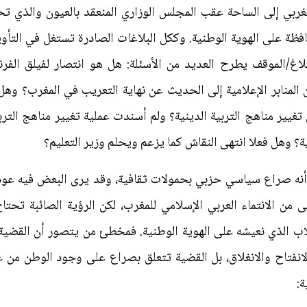
مغربي إلى الساحة عقب المجلس الوزاري المنعقد بالعيون والذي ت
افظة على الهوية الوطنية. وككل البلاغات الصادرة تستغل في التأو
بلاغ/الموقف يطرح العديد من الأسئلة: هل هو انتصار لفيلق الفر
 المنابر الإعلامية إلى الحديث عن نهاية التعريب في المغرب؟ وهل 
ر مناهج التربية الدينية؟ ولم أسندت عملية تغيير مناهج التربي
ية؟ وهل فعلا انتهى النقاش كما يزعم ويحلم وزير التعليم؟
أنه صراع سياسي حزبي بحمولات ثقافية، وقد يرى البعض فيه عودة
ى من الانتماء العربي الإسلامي للمغرب، لكن الرؤية الصائبة تحتا
لاب الذي نعيشه على الهوية الوطنية. فمخطئ من يتصور أن القضي
لانفتاح والانغلاق، بل القضية تتعلق بصراع على وجود الوطن من
ة: