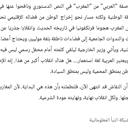
صفة "العربي" من "المغرب" في النص الدستوري ونافحوا عنها في ا
افة الوطنية ولكنه مسار نحو إخراج الوطن من فضائه الإقليمي نح
 المغرب هجوما فرنكفونيا في تاريخه الحديث وانقلابا جذريا عن 
 والندوات الجامعية إلى فضاءات ناطقة بلغة موليير، ويحتاج أعض
نية، ويأتي وزير الخارجية ليلقي كلمته أمام محفل رسمي ليس فيه غ
ر العربية لغة استعمار.... هل هناك انقلاب أكبر من هذا. إنه ا
لوطن بمنطق المحمية وليس بمنطق السيادة.
 النقاش قد انتهى الآن، فلنطمئنه بأن هذه هي البداية. لأن المغاربة 
ها. ولكل انقلاب نهاية، ونهايته عودة الشرعية.
شبكة النبأ المعلوماتية