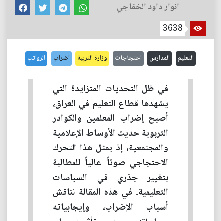
انوار داود الخفاجي
3638
التعليم
المدارس
احتجاجات
وزارة التربية
اضراب
الرواتب
في ظل التحديات المتزايدة التي
يشهدها قطاع التعليم في العراق،
أصبح إضراب المعلمين والكوادر
التربوية حديث الأوساط الإعلامية
والمجتمعية، إذ يمثل هذا التحرك
الاحتجاجي صوتاً عالياً للمطالبة
بتغيير جذري في السياسات
التعليمية. في هذه المقالة نناقش
أسباب الإضراب، وإيجابياته