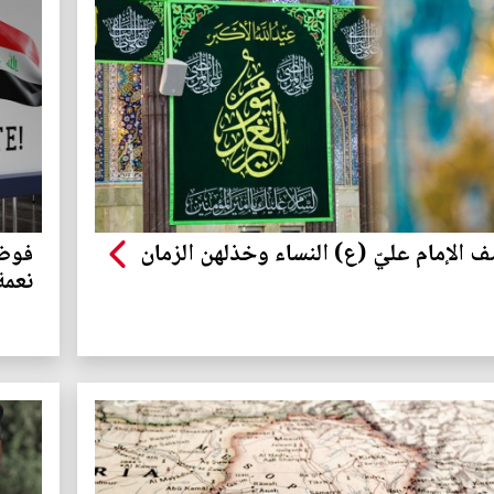
 الإمام عليّ (ع) النساء وخذلهن الزمان
نعمة