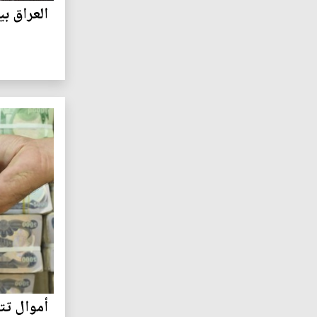
العراق ب
أموال تت