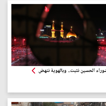
وراء الحسين نثبت.. وبالهوية ننهض