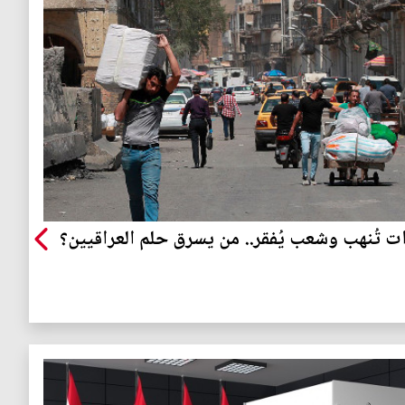
ت تُنهب وشعب يُفقر.. من يسرق حلم العراقيين؟