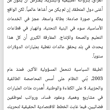
العراق، بثرواته الطبيعية والبشرية، يُفترض أن يكون من
أغنى دول المنطقة، إن لم يكن من أغناها عالمياً. لكن الواقع
يعكس صورة صادمة: بطالة واسعة، عجز في الخدمات
الأساسية، سوء في البنية التحتية، وانهيار في قطاعات
التعليم والصحة والإنتاج. المفارقة الكبرى أن كل هذا
يحدث في بلد يحقق عائدات نفطية بمليارات الدولارات
سنوياً.
الطبقة السياسية تتحمل المسؤولية الأكبر. فمنذ عام
2003، بُني النظام على أسس المحاصصة الطائفية
والحزبية، لا على الكفاءة والوطنية. أُهدرت مئات المليارات
في مشاريع وهمية، وعقود فساد، ورواتب لموظفين
فضائيين، فيما غابت الخطط الاقتصادية الحقيقية لتحريك