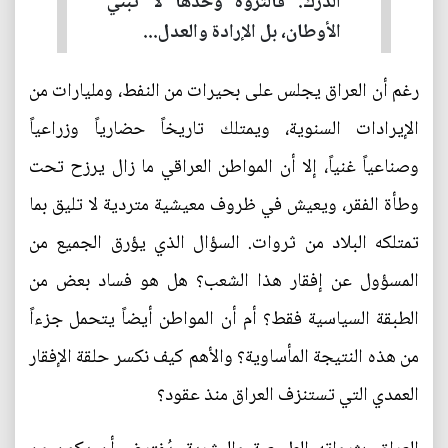
الدرك. فالثروة وحدها لا تبني
الأوطان، بل الإرادة والعدل...
رغم أن العراق يجلس على بحيرات من النفط، ومليارات من
الإيرادات السنوية، ويمتلك تاريخاً حضارياً وزراعياً
وصناعياً غنياً، إلا أن المواطن العراقي ما زال يرزح تحت
وطأة الفقر، ويعيش في ظروف معيشية متردية لا تليق بما
تمتلكه البلاد من ثروات. السؤال الذي يؤرق الجميع من
المسؤول عن إفقار هذا الشعب؟ هل هو فساد بعض من
الطبقة السياسية فقط؟ أم أن المواطن أيضاً يتحمل جزءاً
من هذه النتيجة المأساوية؟ والأهم كيف نكسر حلقة الإفقار
العمدي التي تستنزف العراق منذ عقود؟