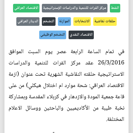
النفط
مركز الفرات للتنمية والدراسات الإستراتيجية
الاقتصاد العراقي
حلقات نقاشية
الانتخابات
الموازنة
التضخم
الدينار العراقي
الاقتصاد النقدي
التضخم الوظيفي
في تمام الساعة الرابعة عصر يوم السبت الموافق
26/3/2016 عقد مركز الفرات للتنمية والدراسات
الاستراتيجية حلقته النقاشية الشهرية تحت عنوان (ازمة
الاقتصاد العراقي: شحة موارد ام اختلال هيكلي) من على
قاعة جمعية المودة والازدهار في كربلاء المقدسة وبمشاركة
نخبة طيبة من الأكاديميين والباحثين ووسائل الاعلام
المختلفة.