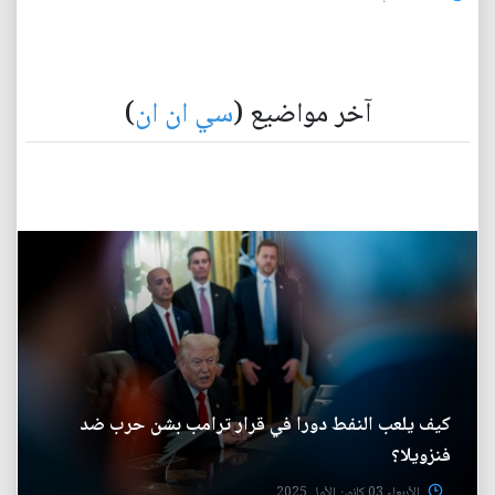
آخر مواضيع (
سي ان ان
)
كيف يلعب النفط دورا في قرار ترامب بشن حرب ضد
فنزويلا؟
الأربعاء 03 كانون الأول 2025