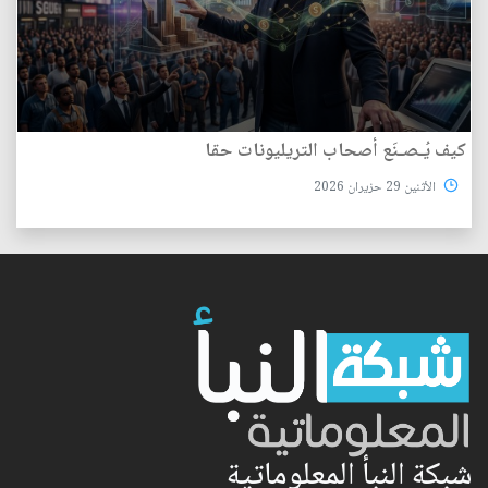
كيف يُـصـنَع أصحاب التريليونات حقا
الأثنين 29 حزيران 2026
شبكة النبأ المعلوماتية