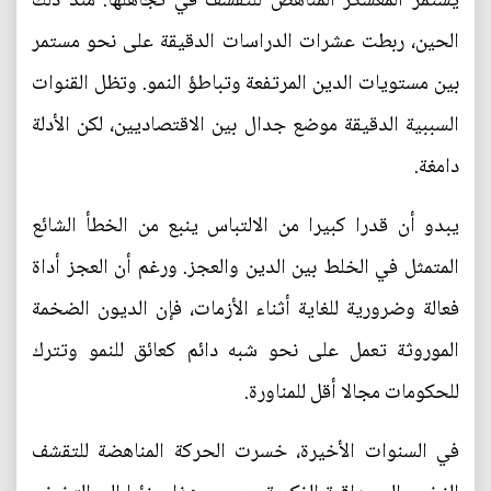
يستمر المعسكر المناهض للتقشف في تجاهلها. منذ ذلك
الحين، ربطت عشرات الدراسات الدقيقة على نحو مستمر
بين مستويات الدين المرتفعة وتباطؤ النمو. وتظل القنوات
السببية الدقيقة موضع جدال بين الاقتصاديين، لكن الأدلة
دامغة.
يبدو أن قدرا كبيرا من الالتباس ينبع من الخطأ الشائع
المتمثل في الخلط بين الدين والعجز. ورغم أن العجز أداة
فعالة وضرورية للغاية أثناء الأزمات، فإن الديون الضخمة
الموروثة تعمل على نحو شبه دائم كعائق للنمو وتترك
للحكومات مجالا أقل للمناورة.
في السنوات الأخيرة، خسرت الحركة المناهضة للتقشف