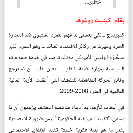
خطير...
بقلم: كينيث روغوف
كمبريدج ــ لكي يتسنى لنا فهم التمرد الشعبوي ضد التجارة
الحرة وغيرها من ركائز الاقتصاد السائد ــ وهو التمرد الذي
سَـخَّـرَه الرئيس الأميركي دونالد ترمب في خدمة طموحاته
السياسية بمهارة لافتة للنظر ــ يتعين علينا أن نسترجع
وقائع الحركة المناهضة للتقشف التي أعقبت الأزمة المالية
العالمية في الفترة 2008-2009.
في أعقاب الأزمة، بدأ دعاة مناهضة التقشف يزعمون أن ما
يسمى "تقييد الميزانية الحكومية" ليس ضرورة اقتصادية
بقدر ما هو بنية فكرية خبيثة تقيد الإنفاق الاجتماعي