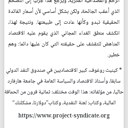
الزخم والمصداقية الفكرية، ويرجع هذا جزئيا إلى التضخم
الذي أعقب الجائحة، ولكن بشكل أساسي لأن أسعار الفائدة
الحقيقية تبدو وكأنها عادت إلى طبيعتها. ونتيجة لهذا،
انكشف منطق الغداء المجاني الذي يقوم عليه الاقتصاد
المناهض للتقشف على حقيقته التي كان عليها دائما: وهم
خطير.
* كينيث روغوف، كبير الاقتصاديين في صندوق النقد الدولي
سابقا، وأستاذ الاقتصاد والسياسة العامة في جامعة هارفارد
حاليا، من مؤلفاته: هذا الوقت مختلف: ثمانية قرون من الحماقة
المالية، وكتاب: لعنة النقدية، وكتاب”دولارنا، مشكلتك“
https://www.project-syndicate.org