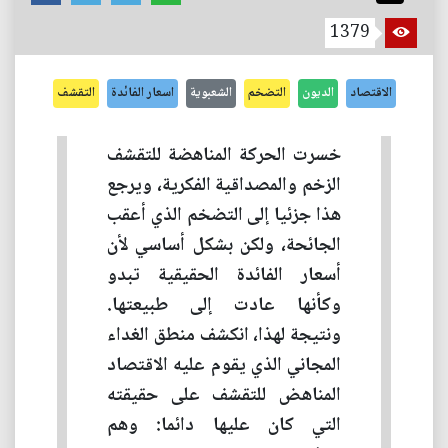
1379
الاقتصاد
الديون
التضخم
الشعبوية
اسعار الفائدة
التقشف
خسرت الحركة المناهضة للتقشف
الزخم والمصداقية الفكرية، ويرجع
هذا جزئيا إلى التضخم الذي أعقب
الجائحة، ولكن بشكل أساسي لأن
أسعار الفائدة الحقيقية تبدو
وكأنها عادت إلى طبيعتها.
ونتيجة لهذا، انكشف منطق الغداء
المجاني الذي يقوم عليه الاقتصاد
المناهض للتقشف على حقيقته
التي كان عليها دائما: وهم