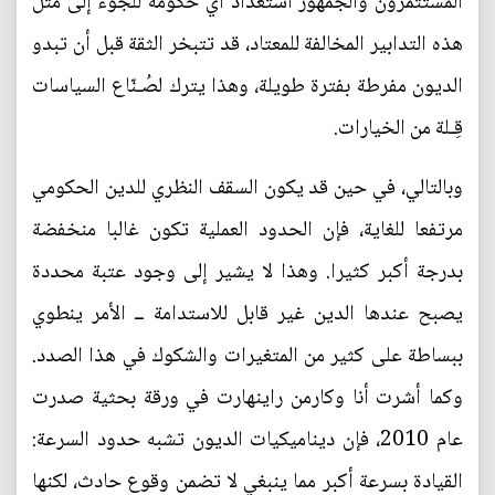
المستثمرون والجمهور استعداد أي حكومة للجوء إلى مثل
هذه التدابير المخالفة للمعتاد، قد تتبخر الثقة قبل أن تبدو
الديون مفرطة بفترة طويلة، وهذا يترك لصُـنّاع السياسات
قِـلة من الخيارات.
وبالتالي، في حين قد يكون السقف النظري للدين الحكومي
مرتفعا للغاية، فإن الحدود العملية تكون غالبا منخفضة
بدرجة أكبر كثيرا. وهذا لا يشير إلى وجود عتبة محددة
يصبح عندها الدين غير قابل للاستدامة ــ الأمر ينطوي
ببساطة على كثير من المتغيرات والشكوك في هذا الصدد.
وكما أشرت أنا وكارمن راينهارت في ورقة بحثية صدرت
عام 2010، فإن ديناميكيات الديون تشبه حدود السرعة:
القيادة بسرعة أكبر مما ينبغي لا تضمن وقوع حادث، لكنها