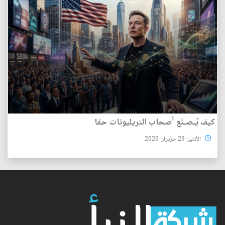
كيف يُـصـنَع أصحاب التريليونات حقا
الأثنين 29 حزيران 2026