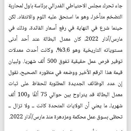
جاء تحرك مجلس الاحتياطي الفدرالي برئاسة باول لمحاربة
التضخم متأخرا، وهو ما استحق عليه اللوم والانتقاد. لكن
حينما شرع في النهاية في رفع أسعار الفائدة، وذلك في
مارس/آذار 2022، كان معدل البطالة عند أحد أدنى
مستوياته التاريخية وهو 3.6%، وكانت أحدث معدلات
توفير فرص عمل حقيقية تفوق 500 ألف شهريا. ولبيان
قيمة هذا الرقم الأخير ووضعه في منظوره الصحيح، نقول
إن عدد الوظائف الجديدة المطلوبة للحفاظ على ثبات
معدل البطالة قد يتراوح بين حوالي 75 ألفًا و100 ألف
شهريا، ما يعني أن الولايات المتحدة كانت ــ ولا تزال ــ
تحظى بسوق عمل محكمة ومزدهرة منذ مارس/آذار 2022.