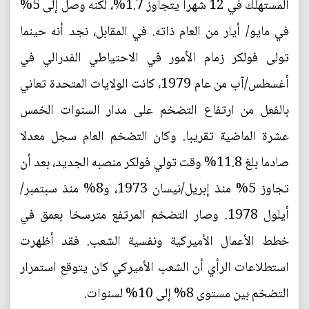
المستهلك في 12 شهرا يتجاوز 1.7%، لكنه وصل إلى 5%
في مايو/ أيار من العام ذاته. في المقابل، نجد أنه حينما
تولى فولكر زمام الأمور في الاحتياطي الفدرالي في
أغسطس/آب من عام 1979، كانت الولايات المتحدة تعاني
بالفعل من ارتفاع التضخم على مدار السنوات الخمس
عشرة الماضية تقريبا. وكان التضخم العام سجل معدلا
صادما بلغ 11.8% وقت تولي فولكر منصبه الجديد، بعد أن
تجاوز 5% منذ إبريل/نيسان 1973، و8% منذ سبتمبر/
أيلول 1978. وصار التضخم المرتفع مترسخا بعمق في
خطط الأعمال الأميركية ونفسية الشعب. فقد أظهرت
استطلاعات الرأي أن الشعب الأميركي كان يتوقع استمرار
التضخم بين مستوى 8% إلى 10% لسنوات.