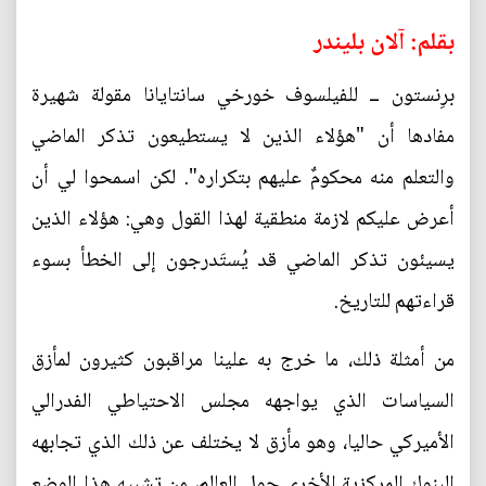
بقلم: آلان بليندر
برِنستون ــ للفيلسوف خورخي سانتايانا مقولة شهيرة
مفادها أن "هؤلاء الذين لا يستطيعون تذكر الماضي
والتعلم منه محكومٌ عليهم بتكراره". لكن اسمحوا لي أن
أعرض عليكم لازمة منطقية لهذا القول وهي: هؤلاء الذين
يسيئون تذكر الماضي قد يُستَدرجون إلى الخطأ بسوء
قراءتهم للتاريخ.
من أمثلة ذلك، ما خرج به علينا مراقبون كثيرون لمأزق
السياسات الذي يواجهه مجلس الاحتياطي الفدرالي
الأميركي حاليا، وهو مأزق لا يختلف عن ذلك الذي تجابهه
البنوك المركزية الأخرى حول العالم، من تشبيه هذا الوضع