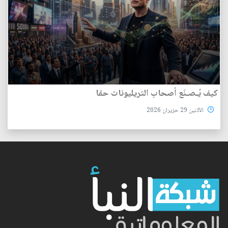
كيف يُـصـنَع أصحاب التريليونات حقا
الأثنين 29 حزيران 2026