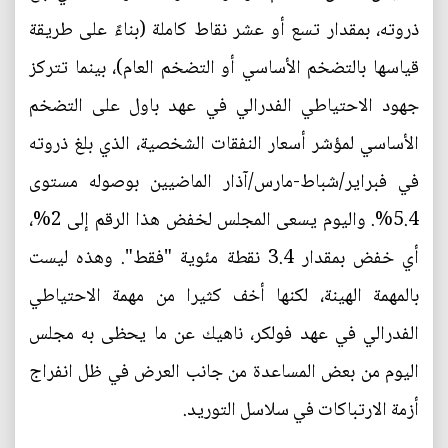
ذروته، بمقدار تسع أو عشر نقاط كاملة (بناءً على طريقة
قياسها بالتضخم الأساسي أو التضخم العام)، بينما تتركز
جهود الاحتياطي الفدرالي في عهد باول على التضخم
الأساسي لمؤشر أسعار النفقات الشخصية، الذي بلغ ذروته
في فبراير/شباط-مارس/آذار الماضيين بوصوله مستوى
5.4%. واليوم يسعى المجلس لخفض هذا الرقم إلى 2%،
أي خفض بمقدار 3.4 نقطة مئوية "فقط". وهذه ليست
بالمهمة الهينة، لكنها أخف كثيرا من مهمة الاحتياطي
الفدرالي في عهد فولكر، ناهيك عن ما يحظى به مجلس
اليوم من بعض المساعدة من جانب العرض في ظل انفراج
أزمة الارتباكات في سلاسل التوريد.